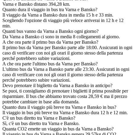
Varna e Bansko distano 394,28 km.
Quanto dura il viaggio in bus tra Varna e Bansko?
Il viaggio da Varna a Bansko dura in media 15 h e 33 min.
Scegliendo l'opzione di viaggio più veloce arriverai in 12 h e 12
min.
Quanti bus vanno da Varna a Bansko ogni giorno?
Da Varna a Bansko ci sono in media 8 collegamenti al giorno.
A che ora parte il primo bus da Varna per Bansko?
Il primo bus da Varna per Bansko parte alle 18:00. Assicurati in ogni
caso di verificare con noi gli orari il giorno stesso della partenza
perché potrebbero subire variazioni.
A che ora parte l'ultimo bus da Varna per Bansko?
L'ultimo bus da Varna a Bansko parte alle 23:30. Assicurati in ogni
caso di verificare con noi gli orari il giorno stesso della partenza
perché potrebbero subire variazioni.
Devo prenotare il biglietto da Varna a Bansko in anticipo?
Se puoi, ti consigliamo di prenotare i biglietti il prima possibile per
risparmiare. Il bus che abbiamo trovato costa 28,59 € ma il prezzo
potrebbe cambiare in base alla domanda.
Quanto dura il viaggio più breve tra Varna e Bansko in bus?
Il viaggio in bus più breve tra Varna e Bansko dura 12 h e 12 min.
C'è un bus diretto tra Varna e Bansko?
Sì, c'è un bus diretto tra Varna e Bansko.
Quanta CO2 emette un viaggio in bus da Varna a Bansko?
Il viaggio in bus da Varna a Bansko genera 29.57kg di CO2.