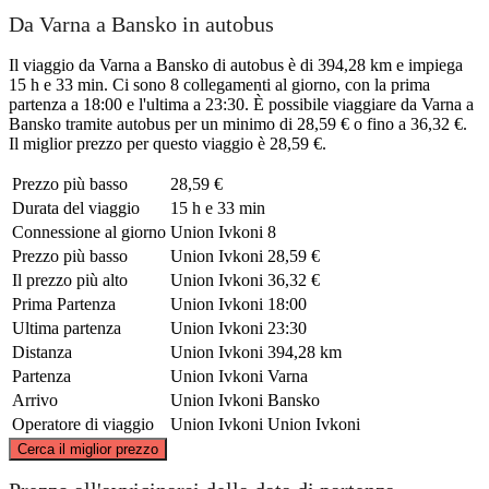
Da Varna a Bansko in autobus
Il viaggio da Varna a Bansko di autobus è di 394,28 km e impiega
15 h e 33 min. Ci sono 8 collegamenti al giorno, con la prima
partenza a 18:00 e l'ultima a 23:30. È possibile viaggiare da Varna a
Bansko tramite autobus per un minimo di 28,59 € o fino a 36,32 €.
Il miglior prezzo per questo viaggio è 28,59 €.
Prezzo più basso
28,59 €
Durata del viaggio
15 h e 33 min
Connessione al giorno
Union Ivkoni
8
Prezzo più basso
Union Ivkoni
28,59 €
Il prezzo più alto
Union Ivkoni
36,32 €
Prima Partenza
Union Ivkoni
18:00
Ultima partenza
Union Ivkoni
23:30
Distanza
Union Ivkoni
394,28 km
Partenza
Union Ivkoni
Varna
Arrivo
Union Ivkoni
Bansko
Operatore di viaggio
Union Ivkoni
Union Ivkoni
©
CARTO
, ©
OpenStreetMap
contributors
Cerca il miglior prezzo