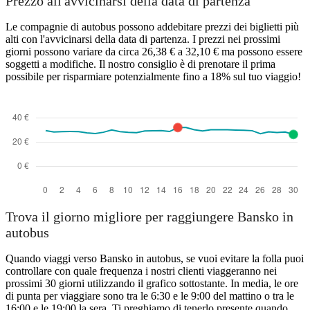
Prezzo all'avvicinarsi della data di partenza
Varna
Le compagnie di autobus possono addebitare prezzi dei biglietti più
alti con l'avvicinarsi della data di partenza. I prezzi nei prossimi
giorni possono variare da circa 26,38 € a 32,10 € ma possono essere
soggetti a modifiche. Il nostro consiglio è di prenotare il prima
possibile per risparmiare potenzialmente fino a 18% sul tuo viaggio!
Bansko
Trova il giorno migliore per raggiungere Bansko in
autobus
Quando viaggi verso Bansko in autobus, se vuoi evitare la folla puoi
controllare con quale frequenza i nostri clienti viaggeranno nei
prossimi 30 giorni utilizzando il grafico sottostante. In media, le ore
di punta per viaggiare sono tra le 6:30 e le 9:00 del mattino o tra le
16:00 e le 19:00 la sera. Ti preghiamo di tenerlo presente quando