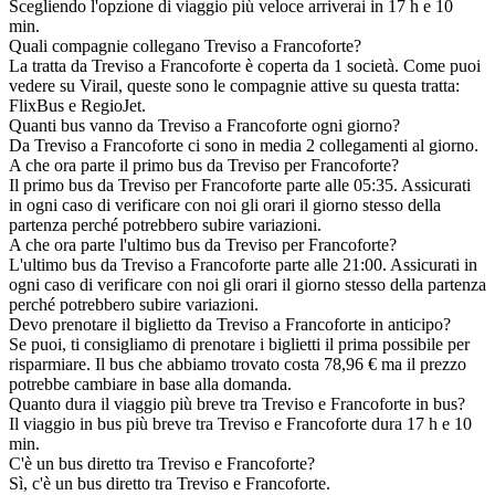
Scegliendo l'opzione di viaggio più veloce arriverai in 17 h e 10
min.
Quali compagnie collegano Treviso a Francoforte?
La tratta da Treviso a Francoforte è coperta da 1 società. Come puoi
vedere su Virail, queste sono le compagnie attive su questa tratta:
FlixBus e RegioJet.
Quanti bus vanno da Treviso a Francoforte ogni giorno?
Da Treviso a Francoforte ci sono in media 2 collegamenti al giorno.
A che ora parte il primo bus da Treviso per Francoforte?
Il primo bus da Treviso per Francoforte parte alle 05:35. Assicurati
in ogni caso di verificare con noi gli orari il giorno stesso della
partenza perché potrebbero subire variazioni.
A che ora parte l'ultimo bus da Treviso per Francoforte?
L'ultimo bus da Treviso a Francoforte parte alle 21:00. Assicurati in
ogni caso di verificare con noi gli orari il giorno stesso della partenza
perché potrebbero subire variazioni.
Devo prenotare il biglietto da Treviso a Francoforte in anticipo?
Se puoi, ti consigliamo di prenotare i biglietti il prima possibile per
risparmiare. Il bus che abbiamo trovato costa 78,96 € ma il prezzo
potrebbe cambiare in base alla domanda.
Quanto dura il viaggio più breve tra Treviso e Francoforte in bus?
Il viaggio in bus più breve tra Treviso e Francoforte dura 17 h e 10
min.
C'è un bus diretto tra Treviso e Francoforte?
Sì, c'è un bus diretto tra Treviso e Francoforte.