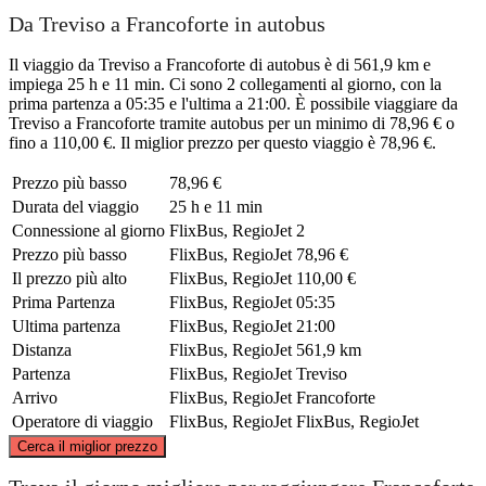
Da Treviso a Francoforte in autobus
Il viaggio da Treviso a Francoforte di autobus è di 561,9 km e
impiega 25 h e 11 min. Ci sono 2 collegamenti al giorno, con la
prima partenza a 05:35 e l'ultima a 21:00. È possibile viaggiare da
Treviso a Francoforte tramite autobus per un minimo di 78,96 € o
fino a 110,00 €. Il miglior prezzo per questo viaggio è 78,96 €.
Prezzo più basso
78,96 €
Durata del viaggio
25 h e 11 min
Connessione al giorno
FlixBus, RegioJet
2
Prezzo più basso
FlixBus, RegioJet
78,96 €
Il prezzo più alto
FlixBus, RegioJet
110,00 €
Prima Partenza
FlixBus, RegioJet
05:35
Ultima partenza
FlixBus, RegioJet
21:00
Distanza
FlixBus, RegioJet
561,9 km
Partenza
FlixBus, RegioJet
Treviso
Arrivo
FlixBus, RegioJet
Francoforte
Operatore di viaggio
FlixBus, RegioJet
FlixBus, RegioJet
©
CARTO
, ©
OpenStreetMap
contributors
Cerca il miglior prezzo
Frankfurt