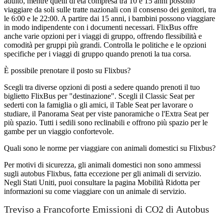
adulto, mentre quelli di età compresa tra 10 e 15 anni possono
viaggiare da soli sulle tratte nazionali con il consenso dei genitori, tra
le 6:00 e le 22:00. A partire dai 15 anni, i bambini possono viaggiare
in modo indipendente con i documenti necessari. FlixBus offre
anche varie opzioni per i viaggi di gruppo, offrendo flessibilità e
comodità per gruppi più grandi. Controlla le politiche e le opzioni
specifiche per i viaggi di gruppo quando prenoti la tua corsa.
È possibile prenotare il posto su Flixbus?
Scegli tra diverse opzioni di posti a sedere quando prenoti il ​​tuo
biglietto FlixBus per "destinazione". Scegli il Classic Seat per
sederti con la famiglia o gli amici, il Table Seat per lavorare o
studiare, il Panorama Seat per viste panoramiche o l'Extra Seat per
più spazio. Tutti i sedili sono reclinabili e offrono più spazio per le
gambe per un viaggio confortevole.
Quali sono le norme per viaggiare con animali domestici su Flixbus?
Per motivi di sicurezza, gli animali domestici non sono ammessi
sugli autobus Flixbus, fatta eccezione per gli animali di servizio.
Negli Stati Uniti, puoi consultare la pagina Mobilità Ridotta per
informazioni su come viaggiare con un animale di servizio.
Treviso a Francoforte Emissioni di CO2 di Autobus