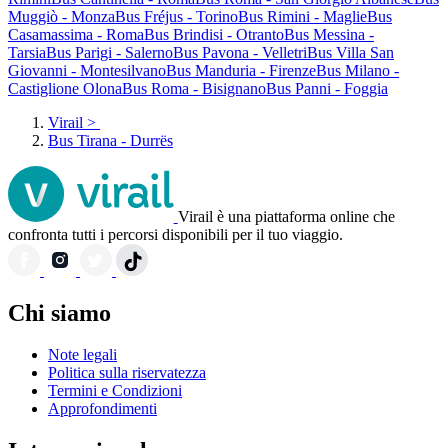
Muggiò - Monza
Bus Fréjus - Torino
Bus Rimini - Maglie
Bus
Casamassima - Roma
Bus Brindisi - Otranto
Bus Messina -
Tarsia
Bus Parigi - Salerno
Bus Pavona - Velletri
Bus Villa San
Giovanni - Montesilvano
Bus Manduria - Firenze
Bus Milano -
Castiglione Olona
Bus Roma - Bisignano
Bus Panni - Foggia
Virail
>
Bus Tirana - Durrës
Virail è una piattaforma online che
confronta tutti i percorsi disponibili per il tuo viaggio.
Chi siamo
Note legali
Politica sulla riservatezza
Termini e Condizioni
Approfondimenti