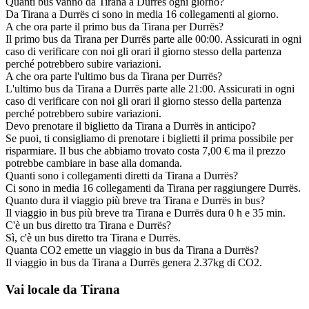
Quanti bus vanno da Tirana a Durrës ogni giorno?
Da Tirana a Durrës ci sono in media 16 collegamenti al giorno.
A che ora parte il primo bus da Tirana per Durrës?
Il primo bus da Tirana per Durrës parte alle 00:00. Assicurati in ogni
caso di verificare con noi gli orari il giorno stesso della partenza
perché potrebbero subire variazioni.
A che ora parte l'ultimo bus da Tirana per Durrës?
L'ultimo bus da Tirana a Durrës parte alle 21:00. Assicurati in ogni
caso di verificare con noi gli orari il giorno stesso della partenza
perché potrebbero subire variazioni.
Devo prenotare il biglietto da Tirana a Durrës in anticipo?
Se puoi, ti consigliamo di prenotare i biglietti il prima possibile per
risparmiare. Il bus che abbiamo trovato costa 7,00 € ma il prezzo
potrebbe cambiare in base alla domanda.
Quanti sono i collegamenti diretti da Tirana a Durrës?
Ci sono in media 16 collegamenti da Tirana per raggiungere Durrës.
Quanto dura il viaggio più breve tra Tirana e Durrës in bus?
Il viaggio in bus più breve tra Tirana e Durrës dura 0 h e 35 min.
C'è un bus diretto tra Tirana e Durrës?
Sì, c'è un bus diretto tra Tirana e Durrës.
Quanta CO2 emette un viaggio in bus da Tirana a Durrës?
Il viaggio in bus da Tirana a Durrës genera 2.37kg di CO2.
Vai locale da Tirana