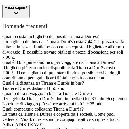
Facci sapere!
Domande frequenti
Quanto costa un biglietto del bus da Tirana a Durrës?
Un biglietto del bus da Tirana a Durrës costa 7,44 €. Il prezzo varia
tuttavia in base all'anticipo con cui si acquista il biglietto e all'orario
di viaggio. È possibile trovare biglietti a prezzi d'occasione per soli
7,00 €.
Qual è il bus più economico per viaggiare da Tirana a Durrës?
Il biglietto più economico disponibile da Tirana a Durrës costa
7,00 €. Ti consigliamo di prenotare il prima possibile evitando gli
orari di punta per aggiudicarti il biglietto più conveniente.
Qual è la distanza tra Tirana e Durrës in bus?
Tirana e Durrës distano 31,56 km.
Quanto dura il viaggio in bus tra Tirana e Durrës?
Il viaggio da Tirana a Durrës dura in media 0 h e 35 min. Scegliendo
l'opzione di viaggio più veloce arriverai in 0 h e 35 min.
Quali compagnie collegano Tirana a Durrës?
La tratta da Tirana a Durrës è coperta da 1 società. Come puoi
vedere su Virail, queste sono le compagnie attive su questa tratta:
Adis e ADIS TRAVEL.