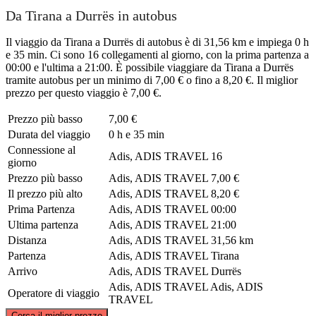
Da Tirana a Durrës in autobus
Il viaggio da Tirana a Durrës di autobus è di 31,56 km e impiega 0 h
e 35 min. Ci sono 16 collegamenti al giorno, con la prima partenza a
00:00 e l'ultima a 21:00. È possibile viaggiare da Tirana a Durrës
tramite autobus per un minimo di 7,00 € o fino a 8,20 €. Il miglior
prezzo per questo viaggio è 7,00 €.
Prezzo più basso
7,00 €
Durata del viaggio
0 h e 35 min
Connessione al
Adis, ADIS TRAVEL
16
giorno
Prezzo più basso
Adis, ADIS TRAVEL
7,00 €
Il prezzo più alto
Adis, ADIS TRAVEL
8,20 €
Prima Partenza
Adis, ADIS TRAVEL
00:00
Ultima partenza
Adis, ADIS TRAVEL
21:00
Distanza
Adis, ADIS TRAVEL
31,56 km
Partenza
Adis, ADIS TRAVEL
Tirana
Arrivo
Adis, ADIS TRAVEL
Durrës
Adis, ADIS TRAVEL
Adis, ADIS
Operatore di viaggio
TRAVEL
©
CARTO
, ©
OpenStreetMap
contributors
Cerca il miglior prezzo