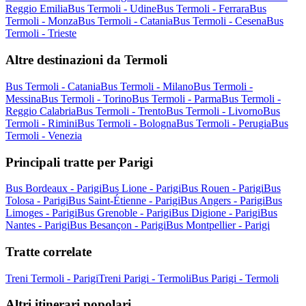
Reggio Emilia
Bus Termoli - Udine
Bus Termoli - Ferrara
Bus
Termoli - Monza
Bus Termoli - Catania
Bus Termoli - Cesena
Bus
Termoli - Trieste
Altre destinazioni da Termoli
Bus Termoli - Catania
Bus Termoli - Milano
Bus Termoli -
Messina
Bus Termoli - Torino
Bus Termoli - Parma
Bus Termoli -
Reggio Calabria
Bus Termoli - Trento
Bus Termoli - Livorno
Bus
Termoli - Rimini
Bus Termoli - Bologna
Bus Termoli - Perugia
Bus
Termoli - Venezia
Principali tratte per Parigi
Bus Bordeaux - Parigi
Bus Lione - Parigi
Bus Rouen - Parigi
Bus
Tolosa - Parigi
Bus Saint-Étienne - Parigi
Bus Angers - Parigi
Bus
Limoges - Parigi
Bus Grenoble - Parigi
Bus Digione - Parigi
Bus
Nantes - Parigi
Bus Besançon - Parigi
Bus Montpellier - Parigi
Tratte correlate
Treni Termoli - Parigi
Treni Parigi - Termoli
Bus Parigi - Termoli
Altri itinerari popolari