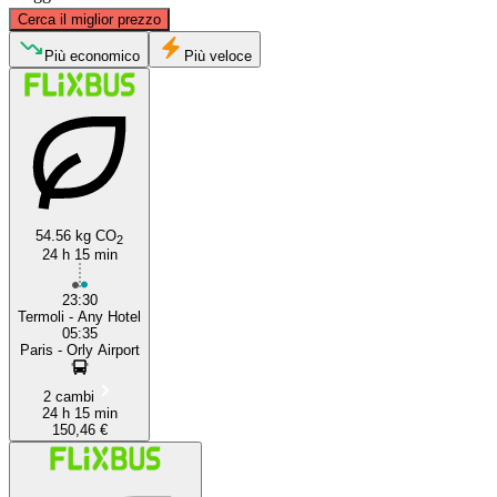
©
CARTO
, ©
OpenStreetMap
contributors
Cerca il miglior prezzo
Paris
Più economico
Più veloce
54.56 kg CO
2
24 h 15 min
Termoli
23:30
Termoli - Any Hotel
05:35
Paris - Orly Airport
2 cambi
24 h 15 min
150,46 €