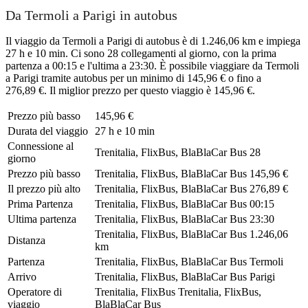
Da Termoli a Parigi in autobus
Il viaggio da Termoli a Parigi di autobus è di 1.246,06 km e impiega
27 h e 10 min. Ci sono 28 collegamenti al giorno, con la prima
partenza a 00:15 e l'ultima a 23:30. È possibile viaggiare da Termoli
a Parigi tramite autobus per un minimo di 145,96 € o fino a
276,89 €. Il miglior prezzo per questo viaggio è 145,96 €.
Prezzo più basso
145,96 €
Durata del viaggio
27 h e 10 min
Connessione al
Trenitalia, FlixBus, BlaBlaCar Bus
28
giorno
Prezzo più basso
Trenitalia, FlixBus, BlaBlaCar Bus
145,96 €
Il prezzo più alto
Trenitalia, FlixBus, BlaBlaCar Bus
276,89 €
Prima Partenza
Trenitalia, FlixBus, BlaBlaCar Bus
00:15
Ultima partenza
Trenitalia, FlixBus, BlaBlaCar Bus
23:30
Trenitalia, FlixBus, BlaBlaCar Bus
1.246,06
Distanza
km
Partenza
Trenitalia, FlixBus, BlaBlaCar Bus
Termoli
Arrivo
Trenitalia, FlixBus, BlaBlaCar Bus
Parigi
Operatore di
Trenitalia, FlixBus
Trenitalia, FlixBus,
viaggio
BlaBlaCar Bus