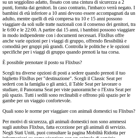
su un seggiolino adatto, fissato con una cintura di sicurezza a 2
punti, fornita dai genitori. In caso contrario, l'imbarco verrà negato. I
bambini di età inferiore a 10 anni devono essere accompagnati da un
adulto, mentre quelli di età compresa tra 10 e 15 anni possono
viaggiare da soli sulle tratte nazionali con il consenso dei genitori, tra
le 6:00 e le 22:00. A partire dai 15 anni, i bambini possono viaggiare
in modo indipendente con i documenti necessari. FlixBus offre
anche varie opzioni per i viaggi di gruppo, offrendo flessibilità e
comodità per gruppi più grandi. Controlla le politiche e le opzioni
specifiche per i viaggi di gruppo quando prenoti la tua corsa.
È possibile prenotare il posto su Flixbus?
Scegli tra diverse opzioni di posti a sedere quando prenoti il ​​tuo
biglietto FlixBus per "destinazione". Scegli il Classic Seat per
sederti con la famiglia o gli amici, il Table Seat per lavorare o
studiare, il Panorama Seat per viste panoramiche o l'Extra Seat per
più spazio. Tutti i sedili sono reclinabili e offrono più spazio per le
gambe per un viaggio confortevole.
Quali sono le norme per viaggiare con animali domestici su Flixbus?
Per motivi di sicurezza, gli animali domestici non sono ammessi
sugli autobus Flixbus, fatta eccezione per gli animali di servizio.
Negli Stati Uniti, puoi consultare la pagina Mobilità Ridotta per