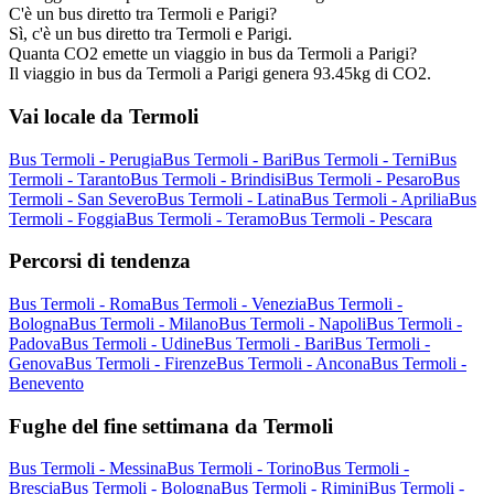
C'è un bus diretto tra Termoli e Parigi?
Sì, c'è un bus diretto tra Termoli e Parigi.
Quanta CO2 emette un viaggio in bus da Termoli a Parigi?
Il viaggio in bus da Termoli a Parigi genera 93.45kg di CO2.
Vai locale da Termoli
Bus Termoli - Perugia
Bus Termoli - Bari
Bus Termoli - Terni
Bus
Termoli - Taranto
Bus Termoli - Brindisi
Bus Termoli - Pesaro
Bus
Termoli - San Severo
Bus Termoli - Latina
Bus Termoli - Aprilia
Bus
Termoli - Foggia
Bus Termoli - Teramo
Bus Termoli - Pescara
Percorsi di tendenza
Bus Termoli - Roma
Bus Termoli - Venezia
Bus Termoli -
Bologna
Bus Termoli - Milano
Bus Termoli - Napoli
Bus Termoli -
Padova
Bus Termoli - Udine
Bus Termoli - Bari
Bus Termoli -
Genova
Bus Termoli - Firenze
Bus Termoli - Ancona
Bus Termoli -
Benevento
Fughe del fine settimana da Termoli
Bus Termoli - Messina
Bus Termoli - Torino
Bus Termoli -
Brescia
Bus Termoli - Bologna
Bus Termoli - Rimini
Bus Termoli -