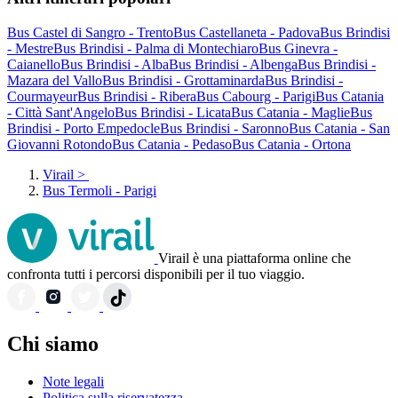
Bus Castel di Sangro - Trento
Bus Castellaneta - Padova
Bus Brindisi
- Mestre
Bus Brindisi - Palma di Montechiaro
Bus Ginevra -
Caianello
Bus Brindisi - Alba
Bus Brindisi - Albenga
Bus Brindisi -
Mazara del Vallo
Bus Brindisi - Grottaminarda
Bus Brindisi -
Courmayeur
Bus Brindisi - Ribera
Bus Cabourg - Parigi
Bus Catania
- Città Sant'Angelo
Bus Brindisi - Licata
Bus Catania - Maglie
Bus
Brindisi - Porto Empedocle
Bus Brindisi - Saronno
Bus Catania - San
Giovanni Rotondo
Bus Catania - Pedaso
Bus Catania - Ortona
Virail
>
Bus Termoli - Parigi
Virail è una piattaforma online che
confronta tutti i percorsi disponibili per il tuo viaggio.
Chi siamo
Note legali
Politica sulla riservatezza