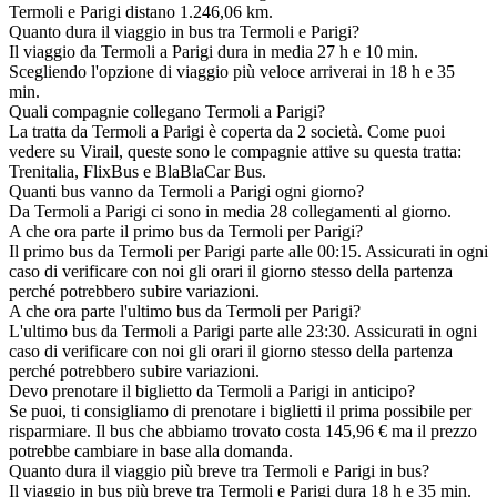
Termoli e Parigi distano 1.246,06 km.
Quanto dura il viaggio in bus tra Termoli e Parigi?
Il viaggio da Termoli a Parigi dura in media 27 h e 10 min.
Scegliendo l'opzione di viaggio più veloce arriverai in 18 h e 35
min.
Quali compagnie collegano Termoli a Parigi?
La tratta da Termoli a Parigi è coperta da 2 società. Come puoi
vedere su Virail, queste sono le compagnie attive su questa tratta:
Trenitalia, FlixBus e BlaBlaCar Bus.
Quanti bus vanno da Termoli a Parigi ogni giorno?
Da Termoli a Parigi ci sono in media 28 collegamenti al giorno.
A che ora parte il primo bus da Termoli per Parigi?
Il primo bus da Termoli per Parigi parte alle 00:15. Assicurati in ogni
caso di verificare con noi gli orari il giorno stesso della partenza
perché potrebbero subire variazioni.
A che ora parte l'ultimo bus da Termoli per Parigi?
L'ultimo bus da Termoli a Parigi parte alle 23:30. Assicurati in ogni
caso di verificare con noi gli orari il giorno stesso della partenza
perché potrebbero subire variazioni.
Devo prenotare il biglietto da Termoli a Parigi in anticipo?
Se puoi, ti consigliamo di prenotare i biglietti il prima possibile per
risparmiare. Il bus che abbiamo trovato costa 145,96 € ma il prezzo
potrebbe cambiare in base alla domanda.
Quanto dura il viaggio più breve tra Termoli e Parigi in bus?
Il viaggio in bus più breve tra Termoli e Parigi dura 18 h e 35 min.