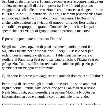
bambini di età inferiore a 10 anni devono essere accompagnati da un
adulto, mentre quelli di età compresa tra 10 e 15 anni possono
viaggiare da soli sulle tratte nazionali con il consenso dei genitori, tra
le 6:00 e le 22:00. A partire dai 15 anni, i bambini possono viaggiare
in modo indipendente con i documenti necessari. FlixBus offre
anche varie opzioni per i viaggi di gruppo, offrendo flessibilità e
comodità per gruppi più grandi. Controlla le politiche e le opzioni
specifiche per i viaggi di gruppo quando prenoti la tua corsa.
È possibile prenotare il posto su Flixbus?
Scegli tra diverse opzioni di posti a sedere quando prenoti il ​​tuo
biglietto FlixBus per "destinazione". Scegli il Classic Seat per
sederti con la famiglia o gli amici, il Table Seat per lavorare o
studiare, il Panorama Seat per viste panoramiche o l'Extra Seat per
più spazio. Tutti i sedili sono reclinabili e offrono più spazio per le
gambe per un viaggio confortevole.
Quali sono le norme per viaggiare con animali domestici su Flixbus?
Per motivi di sicurezza, gli animali domestici non sono ammessi
sugli autobus Flixbus, fatta eccezione per gli animali di servizio.
Negli Stati Uniti, puoi consultare la pagina Mobilità Ridotta per
informazioni su come viaggiare con un animale di servizio.