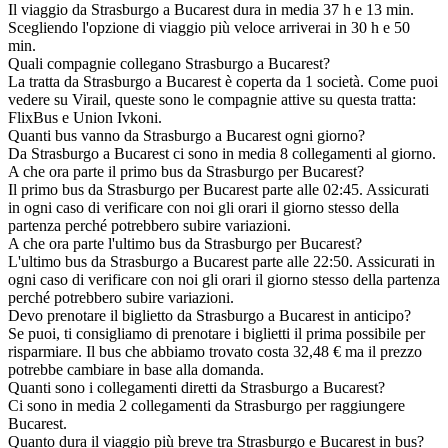
Il viaggio da Strasburgo a Bucarest dura in media 37 h e 13 min.
Scegliendo l'opzione di viaggio più veloce arriverai in 30 h e 50
min.
Quali compagnie collegano Strasburgo a Bucarest?
La tratta da Strasburgo a Bucarest è coperta da 1 società. Come puoi
vedere su Virail, queste sono le compagnie attive su questa tratta:
FlixBus e Union Ivkoni.
Quanti bus vanno da Strasburgo a Bucarest ogni giorno?
Da Strasburgo a Bucarest ci sono in media 8 collegamenti al giorno.
A che ora parte il primo bus da Strasburgo per Bucarest?
Il primo bus da Strasburgo per Bucarest parte alle 02:45. Assicurati
in ogni caso di verificare con noi gli orari il giorno stesso della
partenza perché potrebbero subire variazioni.
A che ora parte l'ultimo bus da Strasburgo per Bucarest?
L'ultimo bus da Strasburgo a Bucarest parte alle 22:50. Assicurati in
ogni caso di verificare con noi gli orari il giorno stesso della partenza
perché potrebbero subire variazioni.
Devo prenotare il biglietto da Strasburgo a Bucarest in anticipo?
Se puoi, ti consigliamo di prenotare i biglietti il prima possibile per
risparmiare. Il bus che abbiamo trovato costa 32,48 € ma il prezzo
potrebbe cambiare in base alla domanda.
Quanti sono i collegamenti diretti da Strasburgo a Bucarest?
Ci sono in media 2 collegamenti da Strasburgo per raggiungere
Bucarest.
Quanto dura il viaggio più breve tra Strasburgo e Bucarest in bus?