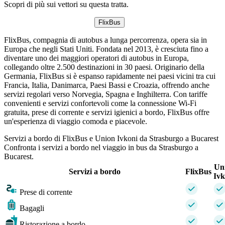
Scopri di più sui vettori su questa tratta.
FlixBus
FlixBus, compagnia di autobus a lunga percorrenza, opera sia in
Europa che negli Stati Uniti. Fondata nel 2013, è cresciuta fino a
diventare uno dei maggiori operatori di autobus in Europa,
collegando oltre 2.500 destinazioni in 30 paesi. Originario della
Germania, FlixBus si è espanso rapidamente nei paesi vicini tra cui
Francia, Italia, Danimarca, Paesi Bassi e Croazia, offrendo anche
servizi regolari verso Norvegia, Spagna e Inghilterra. Con tariffe
convenienti e servizi confortevoli come la connessione Wi-Fi
gratuita, prese di corrente e servizi igienici a bordo, FlixBus offre
un'esperienza di viaggio comoda e piacevole.
Servizi a bordo di FlixBus e Union Ivkoni da Strasburgo a Bucarest
Confronta i servizi a bordo nel viaggio in bus da Strasburgo a
Bucarest.
Un
Servizi a bordo
FlixBus
Ivk
Prese di corrente
Bagagli
Ristorazione a bordo