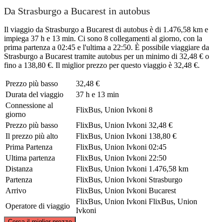
Da Strasburgo a Bucarest in autobus
Il viaggio da Strasburgo a Bucarest di autobus è di 1.476,58 km e
impiega 37 h e 13 min. Ci sono 8 collegamenti al giorno, con la
prima partenza a 02:45 e l'ultima a 22:50. È possibile viaggiare da
Strasburgo a Bucarest tramite autobus per un minimo di 32,48 € o
fino a 138,80 €. Il miglior prezzo per questo viaggio è 32,48 €.
Prezzo più basso
32,48 €
Durata del viaggio
37 h e 13 min
Connessione al
FlixBus, Union Ivkoni
8
giorno
Prezzo più basso
FlixBus, Union Ivkoni
32,48 €
Il prezzo più alto
FlixBus, Union Ivkoni
138,80 €
Prima Partenza
FlixBus, Union Ivkoni
02:45
Ultima partenza
FlixBus, Union Ivkoni
22:50
Distanza
FlixBus, Union Ivkoni
1.476,58 km
Partenza
FlixBus, Union Ivkoni
Strasburgo
Arrivo
FlixBus, Union Ivkoni
Bucarest
FlixBus, Union Ivkoni
FlixBus, Union
Operatore di viaggio
Ivkoni
©
CARTO
, ©
OpenStreetMap
contributors
Cerca il miglior prezzo