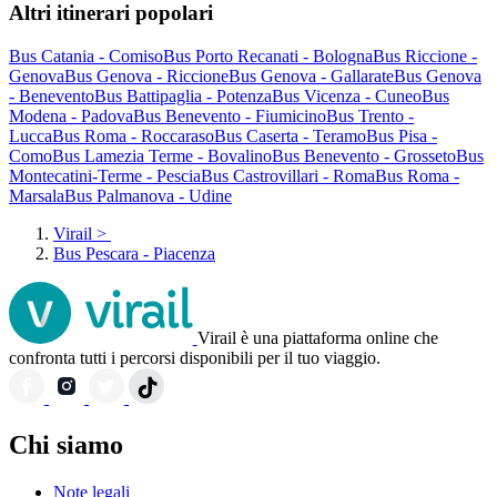
Altri itinerari popolari
Bus Catania - Comiso
Bus Porto Recanati - Bologna
Bus Riccione -
Genova
Bus Genova - Riccione
Bus Genova - Gallarate
Bus Genova
- Benevento
Bus Battipaglia - Potenza
Bus Vicenza - Cuneo
Bus
Modena - Padova
Bus Benevento - Fiumicino
Bus Trento -
Lucca
Bus Roma - Roccaraso
Bus Caserta - Teramo
Bus Pisa -
Como
Bus Lamezia Terme - Bovalino
Bus Benevento - Grosseto
Bus
Montecatini-Terme - Pescia
Bus Castrovillari - Roma
Bus Roma -
Marsala
Bus Palmanova - Udine
Virail
>
Bus Pescara - Piacenza
Virail è una piattaforma online che
confronta tutti i percorsi disponibili per il tuo viaggio.
Chi siamo
Note legali