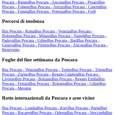
Pescara - Rimini
Bus Pescara - Ancona
Bus Pescara - Pesaro
Bus
Pescara - Foligno
Bus Pescara - Arezzo
Bus Pescara - Caserta
Bus
Pescara - Foggia
Bus Pescara - Potenza
Bus Pescara - Forlì
Percorsi di tendenza
Bus Pescara - Roma
Bus Pescara - Venezia
Bus Pescara -
Bologna
Bus Pescara - Milano
Bus Pescara - Napoli
Bus Pescara -
Padova
Bus Pescara - Udine
Bus Pescara - Bari
Bus Pescara -
Genova
Bus Pescara - Firenze
Bus Pescara - Ancona
Bus Pescara -
Benevento
Fughe del fine settimana da Pescara
Bus Pescara - Venezia
Bus Pescara - Torino
Bus Pescara - Trieste
Bus
Pescara - Zurigo
Bus Pescara - Reggio Calabria
Bus Pescara -
Livorno
Bus Pescara - Bolzano
Bus Pescara - Reggio Emilia
Bus
Pescara - Ferrara
Bus Pescara - Bologna
Bus Pescara - Udine
Bus
Pescara - Messina
Rotte internazionali da Pescara e aree vicine
Bus Pescara - Londra
Bus Pescara - Kiev
Bus Pescara - Parigi
Bus
Pescara - Bucarest
Bus Pescara - Odessa
Bus Pescara - Stoccarda
Bus