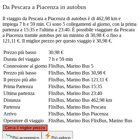
Da Pescara a Piacenza in autobus
Il viaggio da Pescara a Piacenza di autobus è di 462,98 km e
impiega 7 h e 59 min. Ci sono 5 collegamenti al giorno, con la prima
partenza a 15:35 e l'ultima a 23:40. È possibile viaggiare da Pescara
a Piacenza tramite autobus per un minimo di 30,98 € o fino a
121,11 €. Il miglior prezzo per questo viaggio è 30,98 €.
Prezzo più basso
30,98 €
Durata del viaggio
7 h e 59 min
Connessione al giorno
FlixBus, Marino Bus
5
Prezzo più basso
FlixBus, Marino Bus
30,98 €
Il prezzo più alto
FlixBus, Marino Bus
121,11 €
Prima Partenza
FlixBus, Marino Bus
15:35
Ultima partenza
FlixBus, Marino Bus
23:40
Distanza
FlixBus, Marino Bus
462,98 km
Partenza
FlixBus, Marino Bus
Pescara
Arrivo
FlixBus, Marino Bus
Piacenza
Operatore di viaggio
FlixBus, Marino Bus
FlixBus, Marino Bus
©
CARTO
, ©
OpenStreetMap
contributors
Cerca il miglior prezzo
Piacenza
Più economico
Più veloce