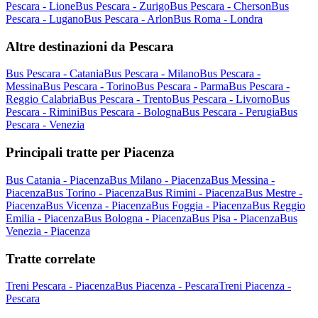
Pescara - Lione
Bus Pescara - Zurigo
Bus Pescara - Cherson
Bus
Pescara - Lugano
Bus Pescara - Arlon
Bus Roma - Londra
Altre destinazioni da Pescara
Bus Pescara - Catania
Bus Pescara - Milano
Bus Pescara -
Messina
Bus Pescara - Torino
Bus Pescara - Parma
Bus Pescara -
Reggio Calabria
Bus Pescara - Trento
Bus Pescara - Livorno
Bus
Pescara - Rimini
Bus Pescara - Bologna
Bus Pescara - Perugia
Bus
Pescara - Venezia
Principali tratte per Piacenza
Bus Catania - Piacenza
Bus Milano - Piacenza
Bus Messina -
Piacenza
Bus Torino - Piacenza
Bus Rimini - Piacenza
Bus Mestre -
Piacenza
Bus Vicenza - Piacenza
Bus Foggia - Piacenza
Bus Reggio
Emilia - Piacenza
Bus Bologna - Piacenza
Bus Pisa - Piacenza
Bus
Venezia - Piacenza
Tratte correlate
Treni Pescara - Piacenza
Bus Piacenza - Pescara
Treni Piacenza -
Pescara