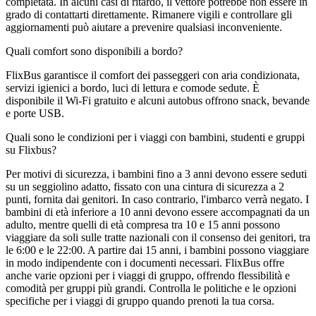
completata. In alcuni casi di ritardo, il vettore potrebbe non essere in
grado di contattarti direttamente. Rimanere vigili e controllare gli
aggiornamenti può aiutare a prevenire qualsiasi inconveniente.
Quali comfort sono disponibili a bordo?
FlixBus garantisce il comfort dei passeggeri con aria condizionata,
servizi igienici a bordo, luci di lettura e comode sedute. È
disponibile il Wi-Fi gratuito e alcuni autobus offrono snack, bevande
e porte USB.
Quali sono le condizioni per i viaggi con bambini, studenti e gruppi
su Flixbus?
Per motivi di sicurezza, i bambini fino a 3 anni devono essere seduti
su un seggiolino adatto, fissato con una cintura di sicurezza a 2
punti, fornita dai genitori. In caso contrario, l'imbarco verrà negato. I
bambini di età inferiore a 10 anni devono essere accompagnati da un
adulto, mentre quelli di età compresa tra 10 e 15 anni possono
viaggiare da soli sulle tratte nazionali con il consenso dei genitori, tra
le 6:00 e le 22:00. A partire dai 15 anni, i bambini possono viaggiare
in modo indipendente con i documenti necessari. FlixBus offre
anche varie opzioni per i viaggi di gruppo, offrendo flessibilità e
comodità per gruppi più grandi. Controlla le politiche e le opzioni
specifiche per i viaggi di gruppo quando prenoti la tua corsa.