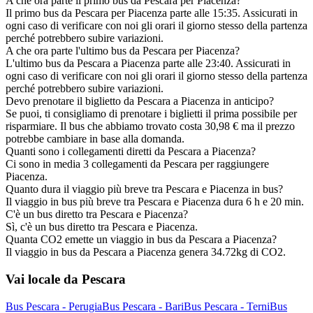
A che ora parte il primo bus da Pescara per Piacenza?
Il primo bus da Pescara per Piacenza parte alle 15:35. Assicurati in
ogni caso di verificare con noi gli orari il giorno stesso della partenza
perché potrebbero subire variazioni.
A che ora parte l'ultimo bus da Pescara per Piacenza?
L'ultimo bus da Pescara a Piacenza parte alle 23:40. Assicurati in
ogni caso di verificare con noi gli orari il giorno stesso della partenza
perché potrebbero subire variazioni.
Devo prenotare il biglietto da Pescara a Piacenza in anticipo?
Se puoi, ti consigliamo di prenotare i biglietti il prima possibile per
risparmiare. Il bus che abbiamo trovato costa 30,98 € ma il prezzo
potrebbe cambiare in base alla domanda.
Quanti sono i collegamenti diretti da Pescara a Piacenza?
Ci sono in media 3 collegamenti da Pescara per raggiungere
Piacenza.
Quanto dura il viaggio più breve tra Pescara e Piacenza in bus?
Il viaggio in bus più breve tra Pescara e Piacenza dura 6 h e 20 min.
C'è un bus diretto tra Pescara e Piacenza?
Sì, c'è un bus diretto tra Pescara e Piacenza.
Quanta CO2 emette un viaggio in bus da Pescara a Piacenza?
Il viaggio in bus da Pescara a Piacenza genera 34.72kg di CO2.
Vai locale da Pescara
Bus Pescara - Perugia
Bus Pescara - Bari
Bus Pescara - Terni
Bus