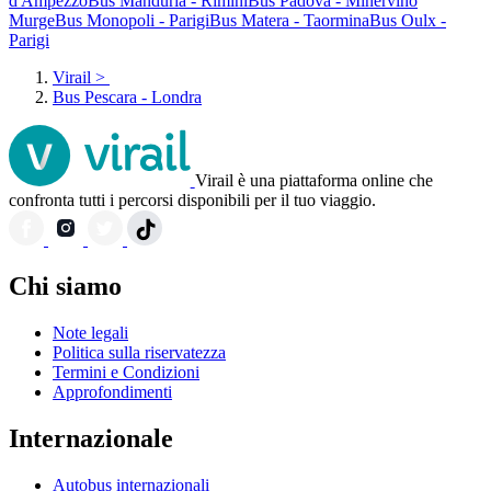
d'Ampezzo
Bus Manduria - Rimini
Bus Padova - Minervino
Murge
Bus Monopoli - Parigi
Bus Matera - Taormina
Bus Oulx -
Parigi
Virail
>
Bus Pescara - Londra
Virail è una piattaforma online che
confronta tutti i percorsi disponibili per il tuo viaggio.
Chi siamo
Note legali
Politica sulla riservatezza
Termini e Condizioni
Approfondimenti
Internazionale
Autobus internazionali