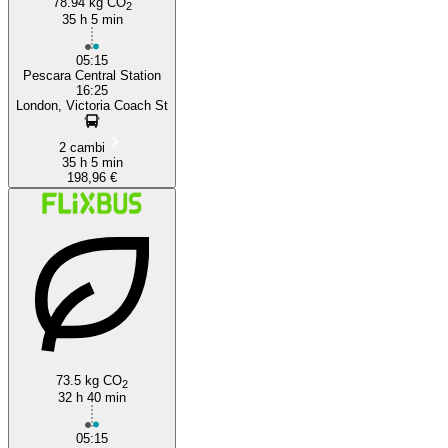
78.94 kg CO
2
35 h 5 min
05:15
Pescara Central Station
16:25
London, Victoria Coach St
2 cambi
35 h 5 min
198,96 €
73.5 kg CO
2
32 h 40 min
05:15