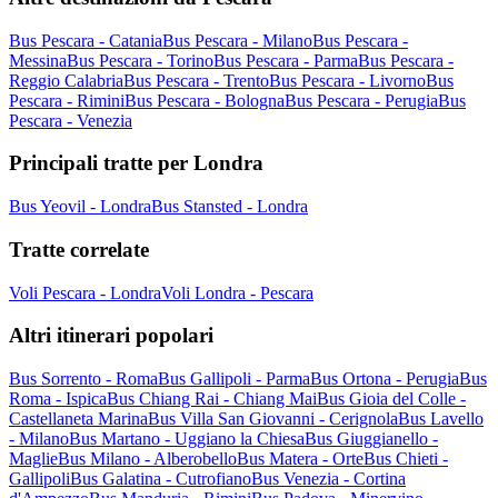
Bus Pescara - Catania
Bus Pescara - Milano
Bus Pescara -
Messina
Bus Pescara - Torino
Bus Pescara - Parma
Bus Pescara -
Reggio Calabria
Bus Pescara - Trento
Bus Pescara - Livorno
Bus
Pescara - Rimini
Bus Pescara - Bologna
Bus Pescara - Perugia
Bus
Pescara - Venezia
Principali tratte per Londra
Bus Yeovil - Londra
Bus Stansted - Londra
Tratte correlate
Voli Pescara - Londra
Voli Londra - Pescara
Altri itinerari popolari
Bus Sorrento - Roma
Bus Gallipoli - Parma
Bus Ortona - Perugia
Bus
Roma - Ispica
Bus Chiang Rai - Chiang Mai
Bus Gioia del Colle -
Castellaneta Marina
Bus Villa San Giovanni - Cerignola
Bus Lavello
- Milano
Bus Martano - Uggiano la Chiesa
Bus Giuggianello -
Maglie
Bus Milano - Alberobello
Bus Matera - Orte
Bus Chieti -
Gallipoli
Bus Galatina - Cutrofiano
Bus Venezia - Cortina