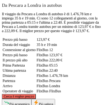
Da Pescara a Londra in autobus
Il viaggio da Pescara a Londra di autobus è di 1.476,78 km e
impiega 35 h e 19 min. Ci sono 12 collegamenti al giorno, con la
prima partenza a 05:15 e l'ultima a 22:40. È possibile viaggiare da
Pescara a Londra tramite autobus per un minimo di 123,97 € o fino
a 222,09 €. Il miglior prezzo per questo viaggio è 123,97 €.
Prezzo più basso
123,97 €
Durata del viaggio
35 h e 19 min
Connessione al giorno
FlixBus
12
Prezzo più basso
FlixBus
123,97 €
Il prezzo più alto
FlixBus
222,09 €
Prima Partenza
FlixBus
05:15
Ultima partenza
FlixBus
22:40
Distanza
FlixBus
1.476,78 km
Partenza
FlixBus
Pescara
Arrivo
FlixBus
Londra
Operatore di viaggio
FlixBus
FlixBus
©
CARTO
, ©
OpenStreetMap
contributors
Cerca il miglior prezzo
London
Più economico
Più veloce