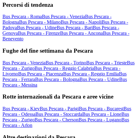
Percorsi di tendenza
Bus Pescara - Roma
Bus Pescara - Venezia
Bus Pescara -
Bologna
Bus Pescara - Milano
Bus Pescara - Napoli
Bus Pescara -
Padova
Bus Pescara - Udine
Bus Pescara - Bari
Bus Pescara -
Genova
Bus Pescara - Firenze
Bus Pescara - Ancona
Bus Pescara -
Benevento
Fughe del fine settimana da Pescara
Bus Pescara - Venezia
Bus Pescara - Torino
Bus Pescara - Trieste
Bus
Pescara - Zurigo
Bus Pescara - Reggio Calabria
Bus Pescara -
Livorno
Bus Pescara - Piacenza
Bus Pescara - Reggio Emilia
Bus
Pescara - Ferrara
Bus Pescara - Bologna
Bus Pescara - Udine
Bus
Pescara - Messina
Rotte internazionali da Pescara e aree vicine
Bus Pescara - Kiev
Bus Pescara - Parigi
Bus Pescara - Bucarest
Bus
Pescara - Odessa
Bus Pescara - Stoccarda
Bus Pescara - Lione
Bus
Pescara - Zurigo
Bus Pescara - Cherson
Bus Pescara - Lugano
Bus
Pescara - Arlon
Altre destinazioni da Pescara