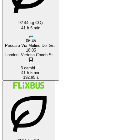
92.44 kg CO
2
41 h 5 min
06:45
Pescara Via Mulino Del Gi...
18:05
London, Victoria Coach St...
3 cambi
41 h 5 min
192,95 €