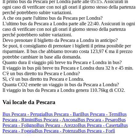
Il primo bus da Pescara per Londra parte alle 05:15. Assicurati in
ogni caso di verificare con noi gli orari il giorno stesso della partenza
perché potrebbero subire variazioni.
A che ora parte l'ultimo bus da Pescara per Londra?
L'ultimo bus da Pescara a Londra parte alle 22:40. Assicurati in ogni
caso di verificare con noi gli orari il giorno stesso della partenza
perché potrebbero subire variazioni.
Devo prenotare il biglietto da Pescara a Londra in anticipo?
Se puoi, ti consigliamo di prenotare i biglietti il prima possibile per
risparmiare. Il bus che abbiamo trovato costa 123,97 € ma il prezzo
potrebbe cambiare in base alla domanda.
Quanto dura il viaggio più breve tra Pescara e Londra in bus?
Il viaggio in bus più breve tra Pescara e Londra dura 32 h e 45 min.
C'è un bus diretto tra Pescara e Londra?
Sì, c'è un bus diretto tra Pescara e Londra.
Quanta CO2 emette un viaggio in bus da Pescara a Londra?
Il viaggio in bus da Pescara a Londra genera 110.76kg di CO2.
Vai locale da Pescara
Bus Pescara - Perugia
Bus Pescara - Bari
Bus Pescara - Terni
Bus
Pescara - Rimini
Bus Pescara - Ancona
Bus Pescara - Pesaro
Bus
Pescara - Foligno
Bus Pescara - Arezzo
Bus Pescara - Caserta
Bus
Pescara - Foggia
Bus Pescara - Potenza
Bus Pescara - Forlì