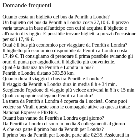
Domande frequenti
Quanto costa un biglietto del bus da Penrith a Londra?
Un biglietto del bus da Penrith a Londra costa 27,10 €. Il prezzo
varia tuttavia in base all'anticipo con cui si acquista il biglietto e
all'orario di viaggio. È possibile trovare biglietti a prezzi d'occasione
per soli 17,49 €.
Qual è il bus più economico per viaggiare da Penrith a Londra?
Il biglietto più economico disponibile da Penrith a Londra costa
17,49 €. Ti consigliamo di prenotare il prima possibile evitando gli
orari di punta per aggiudicarti il biglietto più conveniente.
Qual è la distanza tra Penrith e Londra in bus?
Penrith e Londra distano 393,58 km.
Quanto dura il viaggio in bus tra Penrith e Londra?
Il viaggio da Penrith a Londra dura in media 8 h e 34 min.
Scegliendo l'opzione di viaggio più veloce arriverai in 6 h e 15 min.
Quali compagnie collegano Penrith a Londra?
La tratta da Penrith a Londra è coperta da 1 società. Come puoi
vedere su Virail, queste sono le compagnie attive su questa tratta:
National Express e FlixBus.
Quanti bus vanno da Penrith a Londra ogni giorno?
Da Penrith a Londra ci sono in media 8 collegamenti al giorno.
A che ora parte il primo bus da Penrith per Londra?
Il primo bus da Penrith per Londra parte alle 02:35. Assicurati in