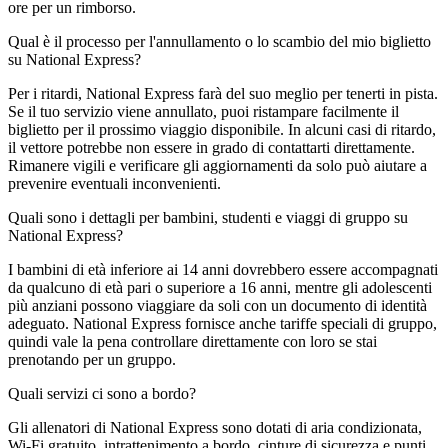
ore per un rimborso.
Qual è il processo per l'annullamento o lo scambio del mio biglietto
su National Express?
Per i ritardi, National Express farà del suo meglio per tenerti in pista.
Se il tuo servizio viene annullato, puoi ristampare facilmente il
biglietto per il prossimo viaggio disponibile. In alcuni casi di ritardo,
il vettore potrebbe non essere in grado di contattarti direttamente.
Rimanere vigili e verificare gli aggiornamenti da solo può aiutare a
prevenire eventuali inconvenienti.
Quali sono i dettagli per bambini, studenti e viaggi di gruppo su
National Express?
I bambini di età inferiore ai 14 anni dovrebbero essere accompagnati
da qualcuno di età pari o superiore a 16 anni, mentre gli adolescenti
più anziani possono viaggiare da soli con un documento di identità
adeguato. National Express fornisce anche tariffe speciali di gruppo,
quindi vale la pena controllare direttamente con loro se stai
prenotando per un gruppo.
Quali servizi ci sono a bordo?
Gli allenatori di National Express sono dotati di aria condizionata,
Wi-Fi gratuito, intrattenimento a bordo, cinture di sicurezza e punti