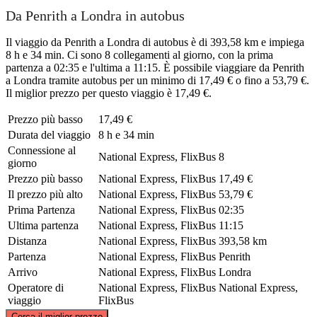
Da Penrith a Londra in autobus
Il viaggio da Penrith a Londra di autobus è di 393,58 km e impiega
8 h e 34 min. Ci sono 8 collegamenti al giorno, con la prima
partenza a 02:35 e l'ultima a 11:15. È possibile viaggiare da Penrith
a Londra tramite autobus per un minimo di 17,49 € o fino a 53,79 €.
Il miglior prezzo per questo viaggio è 17,49 €.
Prezzo più basso
17,49 €
Durata del viaggio
8 h e 34 min
Connessione al
National Express, FlixBus
8
giorno
Prezzo più basso
National Express, FlixBus
17,49 €
Il prezzo più alto
National Express, FlixBus
53,79 €
Prima Partenza
National Express, FlixBus
02:35
Ultima partenza
National Express, FlixBus
11:15
Distanza
National Express, FlixBus
393,58 km
Partenza
National Express, FlixBus
Penrith
Arrivo
National Express, FlixBus
Londra
Operatore di
National Express, FlixBus
National Express,
viaggio
FlixBus
©
CARTO
, ©
OpenStreetMap
contributors
Cerca il miglior prezzo