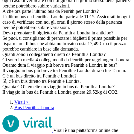
ogni caso di verificare con noi gli orari il giorno stesso della partenza
perché potrebbero subire variazioni.
A che ora parte l'ultimo bus da Penrith per Londra?
L'ultimo bus da Penrith a Londra parte alle 11:15. Assicurati in ogni
caso di verificare con noi gli orari il giorno stesso della partenza
perché potrebbero subire variazioni.
Devo prenotare il biglietto da Penrith a Londra in anticipo?
Se puoi, ti consigliamo di prenotare i biglietti il prima possibile per
risparmiare. Il bus che abbiamo trovato costa 17,49 € ma il prezzo
potrebbe cambiare in base alla domanda.
Quanti sono i collegamenti diretti da Penrith a Londra?
Ci sono in media 4 collegamenti da Penrith per raggiungere Londra.
Quanto dura il viaggio più breve tra Penrith e Londra in bus?
Il viaggio in bus più breve tra Penrith e Londra dura 6 h e 15 min.
C'è un bus diretto tra Penrith e Londra?
Sì, c'è un bus diretto tra Penrith e Londra.
Quanta CO2 emette un viaggio in bus da Penrith a Londra?
Il viaggio in bus da Penrith a Londra genera 29.52kg di CO2.
Virail
>
Bus Penrith - Londra
Virail è una piattaforma online che