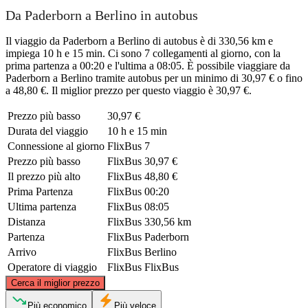
Da Paderborn a Berlino in autobus
Il viaggio da Paderborn a Berlino di autobus è di 330,56 km e
impiega 10 h e 15 min. Ci sono 7 collegamenti al giorno, con la
prima partenza a 00:20 e l'ultima a 08:05. È possibile viaggiare da
Paderborn a Berlino tramite autobus per un minimo di 30,97 € o fino
a 48,80 €. Il miglior prezzo per questo viaggio è 30,97 €.
Prezzo più basso
30,97 €
Durata del viaggio
10 h e 15 min
Connessione al giorno
FlixBus
7
Prezzo più basso
FlixBus
30,97 €
Il prezzo più alto
FlixBus
48,80 €
Prima Partenza
FlixBus
00:20
Ultima partenza
FlixBus
08:05
Distanza
FlixBus
330,56 km
Partenza
FlixBus
Paderborn
Arrivo
FlixBus
Berlino
Operatore di viaggio
FlixBus
FlixBus
©
CARTO
, ©
OpenStreetMap
contributors
Cerca il miglior prezzo
Più economico
Più veloce