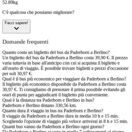
52.89kg
C'è qualcosa che possiamo migliorare?
Facci sapere!
Domande frequenti
Quanto costa un biglietto del bus da Paderborn a Berlino?
Un biglietto del bus da Paderborn a Berlino costa 39,90 €. Il prezzo
varia tuttavia in base all'anticipo con cui si acquista il biglietto e
all'orario di viaggio. È possibile trovare biglietti a prezzi d'occasione
per soli 30,97 €.
Qual è il bus più economico per viaggiare da Paderborn a Berlino?
Il biglietto più economico disponibile da Paderborn a Berlino costa
30,97 €. Ti consigliamo di prenotare il prima possibile evitando gli
orari di punta per aggiudicarti il biglietto più conveniente.
Qual è la distanza tra Paderborn e Berlino in bus?
Paderborn e Berlino distano 330,56 km.
Quanto dura il viaggio in bus tra Paderborn e Berlino?
Il viaggio da Paderborn a Berlino dura in media 10 h e 15 min.
Scegliendo l'opzione di viaggio più veloce arriverai in 8 h e 15 min.
Quanti bus vanno da Paderborn a Berlino ogni giorno?
Da Paderborn a Berlino ci sono in media 7 collegamenti al giorno.