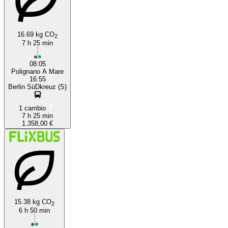
16.69 kg CO
2
7 h 25 min
08:05
Polignano A Mare
16:55
Berlin SüDkreuz (S)
1 cambio
7 h 25 min
1.358,00 €
15.38 kg CO
2
6 h 50 min