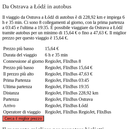
Da Ostrava a Łódź in autobus
Il viaggio da Ostrava a Łódź di autobus è di 228,92 km e impiega 6
h e 35 min. Ci sono 8 collegamenti al giorno, con la prima partenza
a 03:45 e l'ultima a 19:35. È possibile viaggiare da Ostrava a Łódź
tramite autobus per un minimo di 15,64 € o fino a 47,63 €. Il miglior
prezzo per questo viaggio è 15,64 €.
Prezzo più basso
15,64 €
Durata del viaggio
6 h e 35 min
Connessione al giorno
RegioJet, FlixBus
8
Prezzo più basso
RegioJet, FlixBus
15,64 €
Il prezzo più alto
RegioJet, FlixBus
47,63 €
Prima Partenza
RegioJet, FlixBus
03:45
Ultima partenza
RegioJet, FlixBus
19:35
Distanza
RegioJet, FlixBus
228,92 km
Partenza
RegioJet, FlixBus
Ostrava
Arrivo
RegioJet, FlixBus
Łódź
Operatore di viaggio
RegioJet, FlixBus
RegioJet, FlixBus
©
CARTO
, ©
OpenStreetMap
contributors
Cerca il miglior prezzo
Łódź