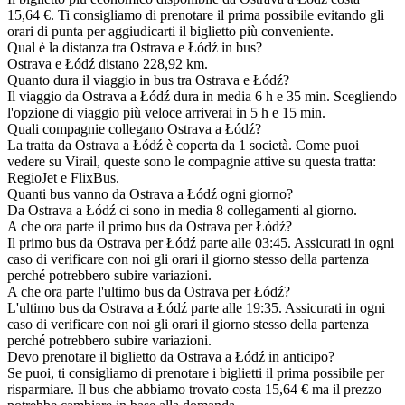
15,64 €. Ti consigliamo di prenotare il prima possibile evitando gli
orari di punta per aggiudicarti il biglietto più conveniente.
Qual è la distanza tra Ostrava e Łódź in bus?
Ostrava e Łódź distano 228,92 km.
Quanto dura il viaggio in bus tra Ostrava e Łódź?
Il viaggio da Ostrava a Łódź dura in media 6 h e 35 min. Scegliendo
l'opzione di viaggio più veloce arriverai in 5 h e 15 min.
Quali compagnie collegano Ostrava a Łódź?
La tratta da Ostrava a Łódź è coperta da 1 società. Come puoi
vedere su Virail, queste sono le compagnie attive su questa tratta:
RegioJet e FlixBus.
Quanti bus vanno da Ostrava a Łódź ogni giorno?
Da Ostrava a Łódź ci sono in media 8 collegamenti al giorno.
A che ora parte il primo bus da Ostrava per Łódź?
Il primo bus da Ostrava per Łódź parte alle 03:45. Assicurati in ogni
caso di verificare con noi gli orari il giorno stesso della partenza
perché potrebbero subire variazioni.
A che ora parte l'ultimo bus da Ostrava per Łódź?
L'ultimo bus da Ostrava a Łódź parte alle 19:35. Assicurati in ogni
caso di verificare con noi gli orari il giorno stesso della partenza
perché potrebbero subire variazioni.
Devo prenotare il biglietto da Ostrava a Łódź in anticipo?
Se puoi, ti consigliamo di prenotare i biglietti il prima possibile per
risparmiare. Il bus che abbiamo trovato costa 15,64 € ma il prezzo