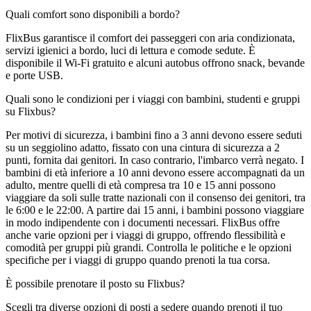
Quali comfort sono disponibili a bordo?
FlixBus garantisce il comfort dei passeggeri con aria condizionata,
servizi igienici a bordo, luci di lettura e comode sedute. È
disponibile il Wi-Fi gratuito e alcuni autobus offrono snack, bevande
e porte USB.
Quali sono le condizioni per i viaggi con bambini, studenti e gruppi
su Flixbus?
Per motivi di sicurezza, i bambini fino a 3 anni devono essere seduti
su un seggiolino adatto, fissato con una cintura di sicurezza a 2
punti, fornita dai genitori. In caso contrario, l'imbarco verrà negato. I
bambini di età inferiore a 10 anni devono essere accompagnati da un
adulto, mentre quelli di età compresa tra 10 e 15 anni possono
viaggiare da soli sulle tratte nazionali con il consenso dei genitori, tra
le 6:00 e le 22:00. A partire dai 15 anni, i bambini possono viaggiare
in modo indipendente con i documenti necessari. FlixBus offre
anche varie opzioni per i viaggi di gruppo, offrendo flessibilità e
comodità per gruppi più grandi. Controlla le politiche e le opzioni
specifiche per i viaggi di gruppo quando prenoti la tua corsa.
È possibile prenotare il posto su Flixbus?
Scegli tra diverse opzioni di posti a sedere quando prenoti il ​​tuo