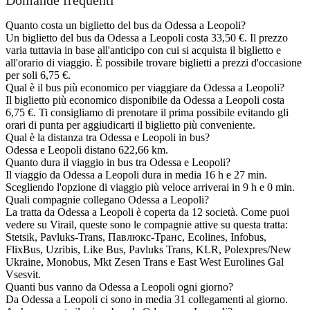
Quanto costa un biglietto del bus da Odessa a Leopoli?
Un biglietto del bus da Odessa a Leopoli costa 33,50 €. Il prezzo
varia tuttavia in base all'anticipo con cui si acquista il biglietto e
all'orario di viaggio. È possibile trovare biglietti a prezzi d'occasione
per soli 6,75 €.
Qual è il bus più economico per viaggiare da Odessa a Leopoli?
Il biglietto più economico disponibile da Odessa a Leopoli costa
6,75 €. Ti consigliamo di prenotare il prima possibile evitando gli
orari di punta per aggiudicarti il biglietto più conveniente.
Qual è la distanza tra Odessa e Leopoli in bus?
Odessa e Leopoli distano 622,66 km.
Quanto dura il viaggio in bus tra Odessa e Leopoli?
Il viaggio da Odessa a Leopoli dura in media 16 h e 27 min.
Scegliendo l'opzione di viaggio più veloce arriverai in 9 h e 0 min.
Quali compagnie collegano Odessa a Leopoli?
La tratta da Odessa a Leopoli è coperta da 12 società. Come puoi
vedere su Virail, queste sono le compagnie attive su questa tratta:
Stetsik, Pavluks-Trans, Павлюкс-Транс, Ecolines, Infobus,
FlixBus, Uzribis, Like Bus, Pavluks Trans, KLR, Polexpres/New
Ukraine, Monobus, Mkt Zesen Trans e East West Eurolines Gal
Vsesvіt.
Quanti bus vanno da Odessa a Leopoli ogni giorno?
Da Odessa a Leopoli ci sono in media 31 collegamenti al giorno.