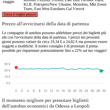
viaggio
KLR, Polexpres/New Ukraine, Monobus, Mkt Zesen
Trans, East West Eurolines Gal Vsesvіt
©
CARTO
, ©
OpenStreetMap
contributors
Cerca il miglior prezzo
Lviv
Prezzo all'avvicinarsi della data di partenza
Le compagnie di autobus possono addebitare prezzi dei biglietti più
alti con l'avvicinarsi della data di partenza. I prezzi nei prossimi
giorni possono variare da circa 19,34 € a 24,82 € ma possono essere
soggetti a modifiche. Il nostro consiglio è di prenotare il prima
possibile per risparmiare potenzialmente fino a 22% sul tuo viaggio!
Odesa
Il momento migliore per prenotare biglietti
dell'autobus economici da Odessa a Leopoli