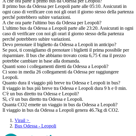
A che ora parte il primo bus da Odessa per Leopoli?
Il primo bus da Odessa per Leopoli parte alle 05:10. Assicurati in
ogni caso di verificare con noi gli orari il giorno stesso della partenza
perché potrebbero subire variazioni.
A che ora parte l'ultimo bus da Odessa per Leopoli?
L'ultimo bus da Odessa a Leopoli parte alle 23:20. Assicurati in ogni
caso di verificare con noi gli orari il giorno stesso della partenza
perché potrebbero subire variazioni.
Devo prenotare il biglietto da Odessa a Leopoli in anticipo?
Se puoi, ti consigliamo di prenotare i biglietti il prima possibile per
risparmiare. Il bus che abbiamo trovato costa 6,75 € ma il prezzo
potrebbe cambiare in base alla domanda.
Quanti sono i collegamenti diretti da Odessa a Leopoli?
Ci sono in media 26 collegamenti da Odessa per raggiungere
Leopoli.
Quanto dura il viaggio più breve tra Odessa e Leopoli in bus?
Il viaggio in bus più breve tra Odessa e Leopoli dura 9 h e 0 min.
C'è un bus diretto tra Odessa e Leopoli?
Sì, c'è un bus diretto tra Odessa e Leopoli.
Quanta CO2 emette un viaggio in bus da Odessa a Leopoli?
Il viaggio in bus da Odessa a Leopoli genera 46.7kg di CO2.
Virail
>
Bus Odessa - Leopoli