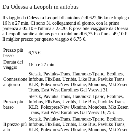
Da Odessa a Leopoli in autobus
Il viaggio da Odessa a Leopoli di autobus è di 622,66 km e impiega
16 h e 27 min. Ci sono 31 collegamenti al giorno, con la prima
partenza a 05:10 e l'ultima a 23:20. È possibile viaggiare da Odessa
a Leopoli tramite autobus per un minimo di 6,75 € o fino a 49,10 €.
Il miglior prezzo per questo viaggio è 6,75 €.
Prezzo più
6,75 €
basso
Durata del
16 h e 27 min
viaggio
Stetsik, Pavluks-Trans, Павлюкс-Транс, Ecolines,
Connessione
Infobus, FlixBus, Uzribis, Like Bus, Pavluks Trans,
al giorno
KLR, Polexpres/New Ukraine, Monobus, Mkt Zesen
Trans, East West Eurolines Gal Vsesvіt
31
Stetsik, Pavluks-Trans, Павлюкс-Транс, Ecolines,
Prezzo più
Infobus, FlixBus, Uzribis, Like Bus, Pavluks Trans,
basso
KLR, Polexpres/New Ukraine, Monobus, Mkt Zesen
Trans, East West Eurolines Gal Vsesvіt
6,75 €
Stetsik, Pavluks-Trans, Павлюкс-Транс, Ecolines,
Il prezzo più
Infobus, FlixBus, Uzribis, Like Bus, Pavluks Trans,
alto
KLR, Polexpres/New Ukraine, Monobus, Mkt Zesen