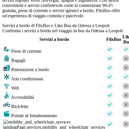
servizi regolari verso Norvegia, Spagna e Inghilterra. Con tariffe
convenienti e servizi confortevoli come la connessione Wi-Fi
gratuita, prese di corrente e servizi igienici a bordo, FlixBus offre
un'esperienza di viaggio comoda e piacevole.
Servizi a bordo di FlixBus e Like Bus da Odessa a Leopoli
Confronta i servizi a bordo nel viaggio in bus da Odessa a Leopoli.
Li
Servizi a bordo
FlixBus
Bu
Prese di corrente
Bagagli
Ristorazione a bordo
Aria condizionata
Wifi
Accessibilità
Bicicletta
Portale di Intrattenimento
landingPage.services.mobility_and_wheelchair_services