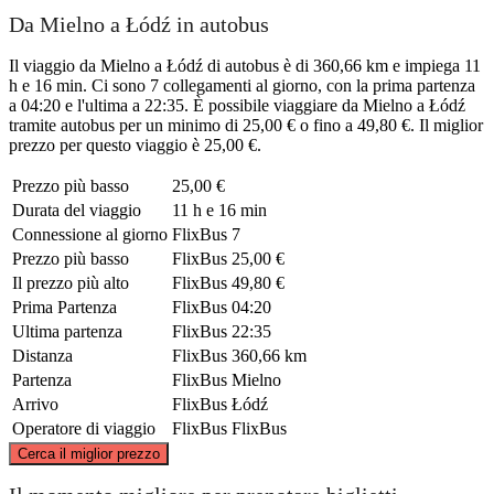
Da Mielno a Łódź in autobus
Il viaggio da Mielno a Łódź di autobus è di 360,66 km e impiega 11
h e 16 min. Ci sono 7 collegamenti al giorno, con la prima partenza
a 04:20 e l'ultima a 22:35. È possibile viaggiare da Mielno a Łódź
tramite autobus per un minimo di 25,00 € o fino a 49,80 €. Il miglior
prezzo per questo viaggio è 25,00 €.
Prezzo più basso
25,00 €
Durata del viaggio
11 h e 16 min
Connessione al giorno
FlixBus
7
Prezzo più basso
FlixBus
25,00 €
Il prezzo più alto
FlixBus
49,80 €
Prima Partenza
FlixBus
04:20
Ultima partenza
FlixBus
22:35
Distanza
FlixBus
360,66 km
Partenza
FlixBus
Mielno
Arrivo
FlixBus
Łódź
Operatore di viaggio
FlixBus
FlixBus
©
CARTO
, ©
OpenStreetMap
contributors
Cerca il miglior prezzo
Mielno