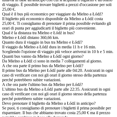
di viaggio. È possibile trovare biglietti a prezzi d'occasione per soli
25,00 €.
Qual è il bus più economico per viaggiare da Mielno a Łódź?
Il biglietto più economico disponibile da Mielno a Łódź costa
25,00 €. Ti consigliamo di prenotare il prima possibile evitando gli
orari di punta per aggiudicarti il biglietto più conveniente.
Qual è la distanza tra Mielno e Łódź in bus?
Mielno e Łódź distano 360,66 km.
Quanto dura il viaggio in bus tra Mielno e Łódź?
Il viaggio da Mielno a Łódź dura in media 11 h e 16 min.
Scegliendo l'opzione di viaggio più veloce arriverai in 10 h e 5 min.
Quanti bus vanno da Mielno a Łódź ogni giorno?
Da Mielno a Łódź ci sono in media 7 collegamenti al giorno.
A che ora parte il primo bus da Mielno per Łódź?
Il primo bus da Mielno per Łódź parte alle 04:20. Assicurati in ogni
caso di verificare con noi gli orari il giorno stesso della partenza
perché potrebbero subire variazioni.
A che ora parte l'ultimo bus da Mielno per Łódź?
L'ultimo bus da Mielno a Łódź parte alle 22:35. Assicurati in ogni
caso di verificare con noi gli orari il giorno stesso della partenza
perché potrebbero subire variazioni.
Devo prenotare il biglietto da Mielno a Łódź in anticipo?
Se puoi, ti consigliamo di prenotare i biglietti il prima possibile per
risparmiare. Il bus che abbiamo trovato costa 25,00 € ma il prezzo