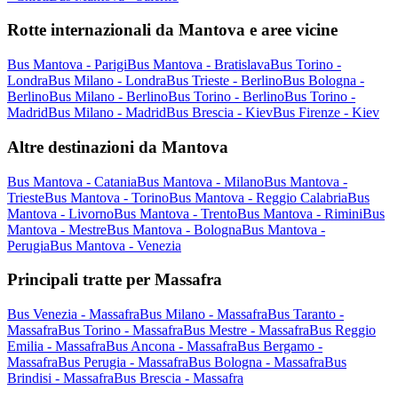
Rotte internazionali da Mantova e aree vicine
Bus Mantova - Parigi
Bus Mantova - Bratislava
Bus Torino -
Londra
Bus Milano - Londra
Bus Trieste - Berlino
Bus Bologna -
Berlino
Bus Milano - Berlino
Bus Torino - Berlino
Bus Torino -
Madrid
Bus Milano - Madrid
Bus Brescia - Kiev
Bus Firenze - Kiev
Altre destinazioni da Mantova
Bus Mantova - Catania
Bus Mantova - Milano
Bus Mantova -
Trieste
Bus Mantova - Torino
Bus Mantova - Reggio Calabria
Bus
Mantova - Livorno
Bus Mantova - Trento
Bus Mantova - Rimini
Bus
Mantova - Mestre
Bus Mantova - Bologna
Bus Mantova -
Perugia
Bus Mantova - Venezia
Principali tratte per Massafra
Bus Venezia - Massafra
Bus Milano - Massafra
Bus Taranto -
Massafra
Bus Torino - Massafra
Bus Mestre - Massafra
Bus Reggio
Emilia - Massafra
Bus Ancona - Massafra
Bus Bergamo -
Massafra
Bus Perugia - Massafra
Bus Bologna - Massafra
Bus
Brindisi - Massafra
Bus Brescia - Massafra