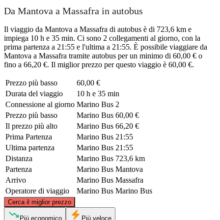
Da Mantova a Massafra in autobus
Il viaggio da Mantova a Massafra di autobus è di 723,6 km e
impiega 10 h e 35 min. Ci sono 2 collegamenti al giorno, con la
prima partenza a 21:55 e l'ultima a 21:55. È possibile viaggiare da
Mantova a Massafra tramite autobus per un minimo di 60,00 € o
fino a 66,20 €. Il miglior prezzo per questo viaggio è 60,00 €.
Prezzo più basso
60,00 €
Durata del viaggio
10 h e 35 min
Connessione al giorno
Marino Bus
2
Prezzo più basso
Marino Bus
60,00 €
Il prezzo più alto
Marino Bus
66,20 €
Prima Partenza
Marino Bus
21:55
Ultima partenza
Marino Bus
21:55
Distanza
Marino Bus
723,6 km
Partenza
Marino Bus
Mantova
Arrivo
Marino Bus
Massafra
Operatore di viaggio
Marino Bus
Marino Bus
©
CARTO
, ©
OpenStreetMap
contributors
Cerca il miglior prezzo
Mantua
Più economico
Più veloce