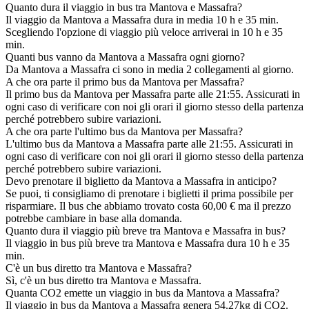
Quanto dura il viaggio in bus tra Mantova e Massafra?
Il viaggio da Mantova a Massafra dura in media 10 h e 35 min.
Scegliendo l'opzione di viaggio più veloce arriverai in 10 h e 35
min.
Quanti bus vanno da Mantova a Massafra ogni giorno?
Da Mantova a Massafra ci sono in media 2 collegamenti al giorno.
A che ora parte il primo bus da Mantova per Massafra?
Il primo bus da Mantova per Massafra parte alle 21:55. Assicurati in
ogni caso di verificare con noi gli orari il giorno stesso della partenza
perché potrebbero subire variazioni.
A che ora parte l'ultimo bus da Mantova per Massafra?
L'ultimo bus da Mantova a Massafra parte alle 21:55. Assicurati in
ogni caso di verificare con noi gli orari il giorno stesso della partenza
perché potrebbero subire variazioni.
Devo prenotare il biglietto da Mantova a Massafra in anticipo?
Se puoi, ti consigliamo di prenotare i biglietti il prima possibile per
risparmiare. Il bus che abbiamo trovato costa 60,00 € ma il prezzo
potrebbe cambiare in base alla domanda.
Quanto dura il viaggio più breve tra Mantova e Massafra in bus?
Il viaggio in bus più breve tra Mantova e Massafra dura 10 h e 35
min.
C'è un bus diretto tra Mantova e Massafra?
Sì, c'è un bus diretto tra Mantova e Massafra.
Quanta CO2 emette un viaggio in bus da Mantova a Massafra?
Il viaggio in bus da Mantova a Massafra genera 54.27kg di CO2.