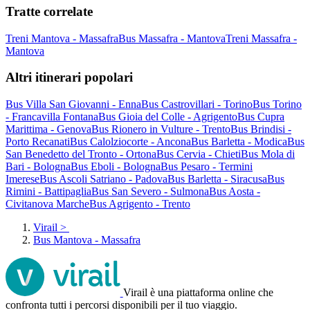
Tratte correlate
Treni Mantova - Massafra
Bus Massafra - Mantova
Treni Massafra -
Mantova
Altri itinerari popolari
Bus Villa San Giovanni - Enna
Bus Castrovillari - Torino
Bus Torino
- Francavilla Fontana
Bus Gioia del Colle - Agrigento
Bus Cupra
Marittima - Genova
Bus Rionero in Vulture - Trento
Bus Brindisi -
Porto Recanati
Bus Calolziocorte - Ancona
Bus Barletta - Modica
Bus
San Benedetto del Tronto - Ortona
Bus Cervia - Chieti
Bus Mola di
Bari - Bologna
Bus Eboli - Bologna
Bus Pesaro - Termini
Imerese
Bus Ascoli Satriano - Padova
Bus Barletta - Siracusa
Bus
Rimini - Battipaglia
Bus San Severo - Sulmona
Bus Aosta -
Civitanova Marche
Bus Agrigento - Trento
Virail
>
Bus Mantova - Massafra
Virail è una piattaforma online che
confronta tutti i percorsi disponibili per il tuo viaggio.