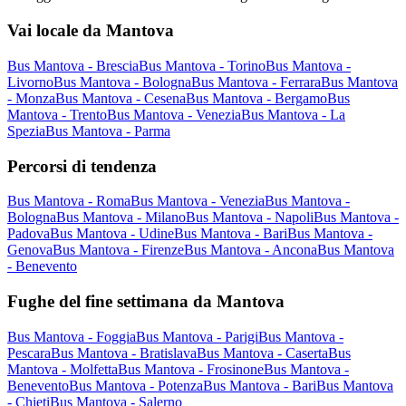
Vai locale da Mantova
Bus Mantova - Brescia
Bus Mantova - Torino
Bus Mantova -
Livorno
Bus Mantova - Bologna
Bus Mantova - Ferrara
Bus Mantova
- Monza
Bus Mantova - Cesena
Bus Mantova - Bergamo
Bus
Mantova - Trento
Bus Mantova - Venezia
Bus Mantova - La
Spezia
Bus Mantova - Parma
Percorsi di tendenza
Bus Mantova - Roma
Bus Mantova - Venezia
Bus Mantova -
Bologna
Bus Mantova - Milano
Bus Mantova - Napoli
Bus Mantova -
Padova
Bus Mantova - Udine
Bus Mantova - Bari
Bus Mantova -
Genova
Bus Mantova - Firenze
Bus Mantova - Ancona
Bus Mantova
- Benevento
Fughe del fine settimana da Mantova
Bus Mantova - Foggia
Bus Mantova - Parigi
Bus Mantova -
Pescara
Bus Mantova - Bratislava
Bus Mantova - Caserta
Bus
Mantova - Molfetta
Bus Mantova - Frosinone
Bus Mantova -
Benevento
Bus Mantova - Potenza
Bus Mantova - Bari
Bus Mantova
- Chieti
Bus Mantova - Salerno