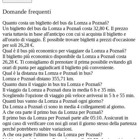
Domande frequenti
Quanto costa un biglietto del bus da Lomza a Poznań?
Un biglietto del bus da Lomza a Poznań costa 32,80 €. Il prezzo
varia tuttavia in base all'anticipo con cui si acquista il biglietto e
all'orario di viaggio. È possibile trovare biglietti a prezzi d'occasione
per soli 26,28 €.
Qual è il bus più economico per viaggiare da Lomza a Poznań?
Il biglietto più economico disponibile da Lomza a Poznań costa
26,28 €. Ti consigliamo di prenotare il prima possibile evitando gli
orari di punta per aggiudicarti il biglietto più conveniente.
Qual è la distanza tra Lomza e Poznań in bus?
Lomza e Poznań distano 355,71 km.
Quanto dura il viaggio in bus tra Lomza e Poznań?
Il viaggio da Lomza a Poznań dura in media 6 h e 35 min.
Scegliendo l'opzione di viaggio più veloce arriverai in 5 h e 55 min.
Quanti bus vanno da Lomza a Poznań ogni giorno?
Da Lomza a Poznań ci sono in media 4 collegamenti al giorno.
A che ora parte il primo bus da Lomza per Poznań?
Il primo bus da Lomza per Poznań parte alle 05:10. Assicurati in
ogni caso di verificare con noi gli orari il giorno stesso della partenza
perché potrebbero subire variazioni.
A che ora parte l'ultimo bus da Lomza per Poznań?