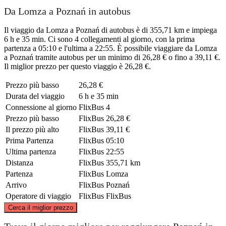
Da Lomza a Poznań in autobus
Il viaggio da Lomza a Poznań di autobus è di 355,71 km e impiega
6 h e 35 min. Ci sono 4 collegamenti al giorno, con la prima
partenza a 05:10 e l'ultima a 22:55. È possibile viaggiare da Lomza
a Poznań tramite autobus per un minimo di 26,28 € o fino a 39,11 €.
Il miglior prezzo per questo viaggio è 26,28 €.
Prezzo più basso
26,28 €
Durata del viaggio
6 h e 35 min
Connessione al giorno
FlixBus
4
Prezzo più basso
FlixBus
26,28 €
Il prezzo più alto
FlixBus
39,11 €
Prima Partenza
FlixBus
05:10
Ultima partenza
FlixBus
22:55
Distanza
FlixBus
355,71 km
Partenza
FlixBus
Lomza
Arrivo
FlixBus
Poznań
Operatore di viaggio
FlixBus
FlixBus
©
CARTO
, ©
OpenStreetMap
contributors
Cerca il miglior prezzo