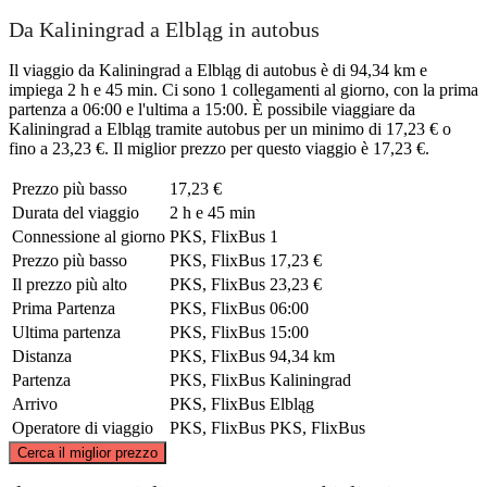
Da Kaliningrad a Elbląg in autobus
Il viaggio da Kaliningrad a Elbląg di autobus è di 94,34 km e
impiega 2 h e 45 min. Ci sono 1 collegamenti al giorno, con la prima
partenza a 06:00 e l'ultima a 15:00. È possibile viaggiare da
Kaliningrad a Elbląg tramite autobus per un minimo di 17,23 € o
fino a 23,23 €. Il miglior prezzo per questo viaggio è 17,23 €.
Prezzo più basso
17,23 €
Durata del viaggio
2 h e 45 min
Connessione al giorno
PKS, FlixBus
1
Prezzo più basso
PKS, FlixBus
17,23 €
Il prezzo più alto
PKS, FlixBus
23,23 €
Prima Partenza
PKS, FlixBus
06:00
Ultima partenza
PKS, FlixBus
15:00
Distanza
PKS, FlixBus
94,34 km
Partenza
PKS, FlixBus
Kaliningrad
Arrivo
PKS, FlixBus
Elbląg
Operatore di viaggio
PKS, FlixBus
PKS, FlixBus
©
CARTO
, ©
OpenStreetMap
contributors
Cerca il miglior prezzo
Kaliningrad