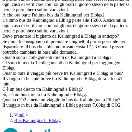
ogni caso di verificare con noi gli orari il giorno stesso della partenza
perché potrebbero subire variazioni.
A che ora parte l'ultimo bus da Kaliningrad per Elbląg?
L'ultimo bus da Kaliningrad a Elbląg parte alle 15:00. Assicurati in
ogni caso di verificare con noi gli orari il giorno stesso della partenza
perché potrebbero subire variazioni.
Devo prenotare il biglietto da Kaliningrad a Elbląg in anticipo?
Se puoi, ti consigliamo di prenotare i biglietti il prima possibile per
risparmiare. Il bus che abbiamo trovato costa 17,23 € ma il prezzo
potrebbe cambiare in base alla domanda.
Quanti sono i collegamenti diretti da Kaliningrad a Elbląg?
Ci sono in media 1 collegamenti da Kaliningrad per raggiungere
Elbląg.
Quanto dura il viaggio più breve tra Kaliningrad e Elbląg in bus?
Il viaggio in bus più breve tra Kaliningrad e Elbląg dura 2 h e 45
min.
C'è un bus diretto tra Kaliningrad e Elbląg?
Sì, c'è un bus diretto tra Kaliningrad e Elbląg.
Quanta CO2 emette un viaggio in bus da Kaliningrad a Elbląg?
Il viaggio in bus da Kaliningrad a Elbląg genera 7.08kg di CO2.
Virail
>
Bus Kaliningrad - Elbląg