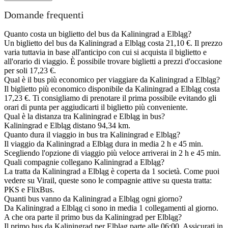
Domande frequenti
Quanto costa un biglietto del bus da Kaliningrad a Elbląg?
Un biglietto del bus da Kaliningrad a Elbląg costa 21,10 €. Il prezzo
varia tuttavia in base all'anticipo con cui si acquista il biglietto e
all'orario di viaggio. È possibile trovare biglietti a prezzi d'occasione
per soli 17,23 €.
Qual è il bus più economico per viaggiare da Kaliningrad a Elbląg?
Il biglietto più economico disponibile da Kaliningrad a Elbląg costa
17,23 €. Ti consigliamo di prenotare il prima possibile evitando gli
orari di punta per aggiudicarti il biglietto più conveniente.
Qual è la distanza tra Kaliningrad e Elbląg in bus?
Kaliningrad e Elbląg distano 94,34 km.
Quanto dura il viaggio in bus tra Kaliningrad e Elbląg?
Il viaggio da Kaliningrad a Elbląg dura in media 2 h e 45 min.
Scegliendo l'opzione di viaggio più veloce arriverai in 2 h e 45 min.
Quali compagnie collegano Kaliningrad a Elbląg?
La tratta da Kaliningrad a Elbląg è coperta da 1 società. Come puoi
vedere su Virail, queste sono le compagnie attive su questa tratta:
PKS e FlixBus.
Quanti bus vanno da Kaliningrad a Elbląg ogni giorno?
Da Kaliningrad a Elbląg ci sono in media 1 collegamenti al giorno.
A che ora parte il primo bus da Kaliningrad per Elbląg?
Il primo bus da Kaliningrad per Elbląg parte alle 06:00. Assicurati in