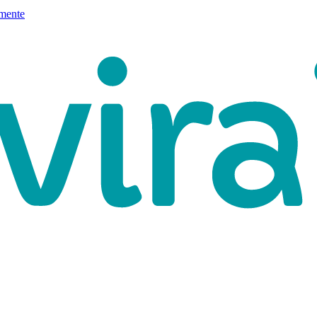
mente