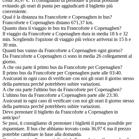
costa 36,97 €. Ti consigliamo di prenotare il prima possibile
evitando gli orari di punta per aggiudicarti il biglietto più
conveniente.
Qual è la distanza tra Francoforte e Copenaghen in bus?
Francoforte e Copenaghen distano 671,37 km.
Quanto dura il viaggio in bus tra Francoforte e Copenaghen?
Il viaggio da Francoforte a Copenaghen dura in media 18 h e 32
min. Scegliendo l'opzione di viaggio più veloce arriverai in 15 h e
30 min.
Quanti bus vanno da Francoforte a Copenaghen ogni giorno?
Da Francoforte a Copenaghen ci sono in media 26 collegamenti al
giorno.
A che ora parte il primo bus da Francoforte per Copenaghen?
Il primo bus da Francoforte per Copenaghen parte alle 03:40.
Assicurati in ogni caso di verificare con noi gli orari il giorno stesso
della partenza perché potrebbero subire variazioni.
A che ora parte l'ultimo bus da Francoforte per Copenaghen?
L'ultimo bus da Francoforte a Copenaghen parte alle 23:30.
Assicurati in ogni caso di verificare con noi gli orari il giorno stesso
della partenza perché potrebbero subire variazioni.
Devo prenotare il biglietto da Francoforte a Copenaghen in
anticipo?
Se puoi, ti consigliamo di prenotare i biglietti il prima possibile per
risparmiare. Il bus che abbiamo trovato costa 36,97 € ma il prezzo
potrebbe cambiare in base alla domanda.