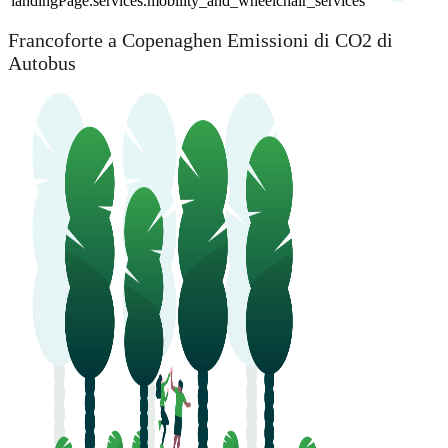
landingPage.services.mobility_and_wheelchair_services
Francoforte a Copenaghen Emissioni di CO2 di
Autobus