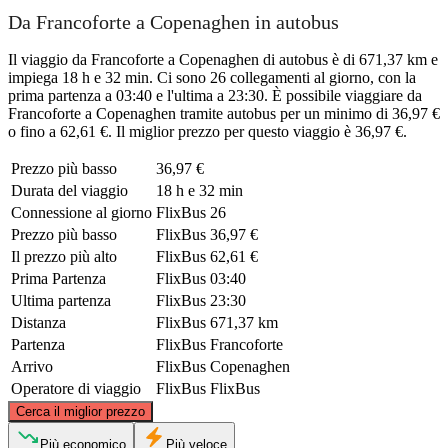
Da Francoforte a Copenaghen in autobus
Il viaggio da Francoforte a Copenaghen di autobus è di 671,37 km e
impiega 18 h e 32 min. Ci sono 26 collegamenti al giorno, con la
prima partenza a 03:40 e l'ultima a 23:30. È possibile viaggiare da
Francoforte a Copenaghen tramite autobus per un minimo di 36,97 €
o fino a 62,61 €. Il miglior prezzo per questo viaggio è 36,97 €.
Prezzo più basso
36,97 €
Durata del viaggio
18 h e 32 min
Connessione al giorno
FlixBus
26
Prezzo più basso
FlixBus
36,97 €
Il prezzo più alto
FlixBus
62,61 €
Prima Partenza
FlixBus
03:40
Ultima partenza
FlixBus
23:30
Distanza
FlixBus
671,37 km
Partenza
FlixBus
Francoforte
Arrivo
FlixBus
Copenaghen
Operatore di viaggio
FlixBus
FlixBus
©
CARTO
, ©
OpenStreetMap
contributors
Cerca il miglior prezzo
Copenhagen
Più economico
Più veloce