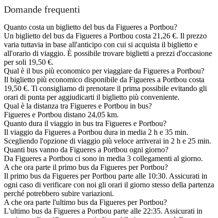
Domande frequenti
Quanto costa un biglietto del bus da Figueres a Portbou?
Un biglietto del bus da Figueres a Portbou costa 21,26 €. Il prezzo
varia tuttavia in base all'anticipo con cui si acquista il biglietto e
all'orario di viaggio. È possibile trovare biglietti a prezzi d'occasione
per soli 19,50 €.
Qual è il bus più economico per viaggiare da Figueres a Portbou?
Il biglietto più economico disponibile da Figueres a Portbou costa
19,50 €. Ti consigliamo di prenotare il prima possibile evitando gli
orari di punta per aggiudicarti il biglietto più conveniente.
Qual è la distanza tra Figueres e Portbou in bus?
Figueres e Portbou distano 24,05 km.
Quanto dura il viaggio in bus tra Figueres e Portbou?
Il viaggio da Figueres a Portbou dura in media 2 h e 35 min.
Scegliendo l'opzione di viaggio più veloce arriverai in 2 h e 25 min.
Quanti bus vanno da Figueres a Portbou ogni giorno?
Da Figueres a Portbou ci sono in media 3 collegamenti al giorno.
A che ora parte il primo bus da Figueres per Portbou?
Il primo bus da Figueres per Portbou parte alle 10:30. Assicurati in
ogni caso di verificare con noi gli orari il giorno stesso della partenza
perché potrebbero subire variazioni.
A che ora parte l'ultimo bus da Figueres per Portbou?
L'ultimo bus da Figueres a Portbou parte alle 22:35. Assicurati in