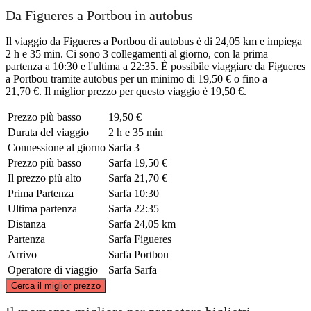
Da Figueres a Portbou in autobus
Il viaggio da Figueres a Portbou di autobus è di 24,05 km e impiega
2 h e 35 min. Ci sono 3 collegamenti al giorno, con la prima
partenza a 10:30 e l'ultima a 22:35. È possibile viaggiare da Figueres
a Portbou tramite autobus per un minimo di 19,50 € o fino a
21,70 €. Il miglior prezzo per questo viaggio è 19,50 €.
Prezzo più basso
19,50 €
Durata del viaggio
2 h e 35 min
Connessione al giorno
Sarfa
3
Prezzo più basso
Sarfa
19,50 €
Il prezzo più alto
Sarfa
21,70 €
Prima Partenza
Sarfa
10:30
Ultima partenza
Sarfa
22:35
Distanza
Sarfa
24,05 km
Partenza
Sarfa
Figueres
Arrivo
Sarfa
Portbou
Operatore di viaggio
Sarfa
Sarfa
©
CARTO
, ©
OpenStreetMap
contributors
Cerca il miglior prezzo
Portbou