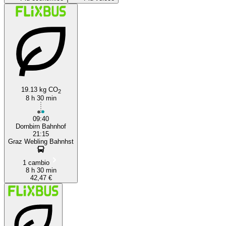
Dornbirn
Graz
19.13 kg CO
2
8 h 30 min
09:40
Dornbirn Bahnhof
21:15
Graz Webling Bahnhst
1 cambio
8 h 30 min
42,47 €