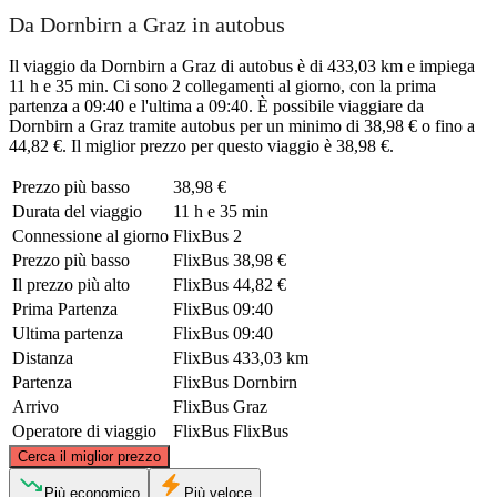
Da Dornbirn a Graz in autobus
Il viaggio da Dornbirn a Graz di autobus è di 433,03 km e impiega
11 h e 35 min. Ci sono 2 collegamenti al giorno, con la prima
partenza a 09:40 e l'ultima a 09:40. È possibile viaggiare da
Dornbirn a Graz tramite autobus per un minimo di 38,98 € o fino a
44,82 €. Il miglior prezzo per questo viaggio è 38,98 €.
Prezzo più basso
38,98 €
Durata del viaggio
11 h e 35 min
Connessione al giorno
FlixBus
2
Prezzo più basso
FlixBus
38,98 €
Il prezzo più alto
FlixBus
44,82 €
Prima Partenza
FlixBus
09:40
Ultima partenza
FlixBus
09:40
Distanza
FlixBus
433,03 km
Partenza
FlixBus
Dornbirn
Arrivo
FlixBus
Graz
Operatore di viaggio
FlixBus
FlixBus
©
CARTO
, ©
OpenStreetMap
contributors
Cerca il miglior prezzo
Più economico
Più veloce