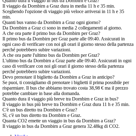
Quanto dura il viaggio in bus tra Dornbirn e Graz?
Il viaggio da Dornbirn a Graz dura in media 11 h e 35 min.
Scegliendo l'opzione di viaggio più veloce arriverai in 11 h e 35
min.
Quanti bus vanno da Dornbirn a Graz ogni giorno?
Da Dornbirn a Graz ci sono in media 2 collegamenti al giorno.
A che ora parte il primo bus da Dornbirn per Graz?
Il primo bus da Dornbirn per Graz parte alle 09:40. Assicurati in
ogni caso di verificare con noi gli orari il giorno stesso della partenza
perché potrebbero subire variazioni.
A che ora parte l'ultimo bus da Dornbirn per Graz?
L'ultimo bus da Dornbirn a Graz parte alle 09:40. Assicurati in ogni
caso di verificare con noi gli orari il giorno stesso della partenza
perché potrebbero subire variazioni.
Devo prenotare il biglietto da Dornbirn a Graz in anticipo?
Se puoi, ti consigliamo di prenotare i biglietti il prima possibile per
risparmiare. Il bus che abbiamo trovato costa 38,98 € ma il prezzo
potrebbe cambiare in base alla domanda.
Quanto dura il viaggio più breve tra Dornbirn e Graz in bus?
Il viaggio in bus più breve tra Dornbirn e Graz dura 11 h e 35 min.
C'è un bus diretto tra Dornbirn e Graz?
Sì, c'è un bus diretto tra Dornbirn e Graz.
Quanta CO2 emette un viaggio in bus da Dornbirn a Graz?
Il viaggio in bus da Dornbirn a Graz genera 32.48kg di CO2.