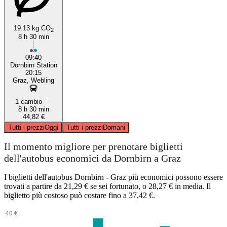
19.13 kg CO
2
8 h 30 min
09:40
Dornbirn Station
20:15
Graz, Webling
1 cambio
8 h 30 min
44,82 €
Tutti i prezzi
Oggi
Tutti i prezzi
Domani
Il momento migliore per prenotare biglietti
dell'autobus economici da Dornbirn a Graz
I biglietti dell'autobus Dornbirn - Graz più economici possono essere
trovati a partire da 21,29 € se sei fortunato, o 28,27 € in media. Il
biglietto più costoso può costare fino a 37,42 €.