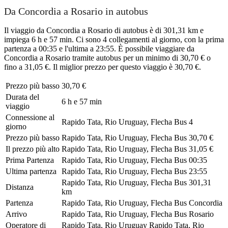
Da Concordia a Rosario in autobus
Il viaggio da Concordia a Rosario di autobus è di 301,31 km e
impiega 6 h e 57 min. Ci sono 4 collegamenti al giorno, con la prima
partenza a 00:35 e l'ultima a 23:55. È possibile viaggiare da
Concordia a Rosario tramite autobus per un minimo di 30,70 € o
fino a 31,05 €. Il miglior prezzo per questo viaggio è 30,70 €.
Prezzo più basso
30,70 €
Durata del
6 h e 57 min
viaggio
Connessione al
Rapido Tata, Rio Uruguay, Flecha Bus
4
giorno
Prezzo più basso
Rapido Tata, Rio Uruguay, Flecha Bus
30,70 €
Il prezzo più alto
Rapido Tata, Rio Uruguay, Flecha Bus
31,05 €
Prima Partenza
Rapido Tata, Rio Uruguay, Flecha Bus
00:35
Ultima partenza
Rapido Tata, Rio Uruguay, Flecha Bus
23:55
Rapido Tata, Rio Uruguay, Flecha Bus
301,31
Distanza
km
Partenza
Rapido Tata, Rio Uruguay, Flecha Bus
Concordia
Arrivo
Rapido Tata, Rio Uruguay, Flecha Bus
Rosario
Operatore di
Rapido Tata, Rio Uruguay
Rapido Tata, Rio