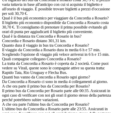
varia tuttavia in base all'anticipo con cui si acquista il biglietto e
all'orario di viaggio. È possibile trovare biglietti a prezzi d'occasione
per soli 30,70 €.
Qual è il bus più economico per viaggiare da Concordia a Rosario?
Il biglietto più economico disponibile da Concordia a Rosario costa
30,70 €. Ti consigliamo di prenotare il prima possibile evitando gli
orari di punta per aggiudicarti il biglietto più conveniente.
Qual è la distanza tra Concordia e Rosario in bus?
Concordia e Rosario distano 301,31 km.
Quanto dura il viaggio in bus tra Concordia e Rosario?
Il viaggio da Concordia a Rosario dura in media 6 h e 57 min.
Scegliendo l'opzione di viaggio più veloce arriverai in 6 h e 15 min.
Quali compagnie collegano Concordia a Rosario?
La tratta da Concordia a Rosario è coperta da 2 società. Come puoi
vedere su Virail, queste sono le compagnie attive su questa tratta:
Rapido Tata, Rio Uruguay e Flecha Bus.
Quanti bus vanno da Concordia a Rosario ogni giorno?
Da Concordia a Rosario ci sono in media 4 collegamenti al giorno.
A che ora parte il primo bus da Concordia per Rosario?
Il primo bus da Concordia per Rosario parte alle 00:35. Assicurati in
ogni caso di verificare con noi gli orari il giorno stesso della partenza
perché potrebbero subire variazioni.
A che ora parte l'ultimo bus da Concordia per Rosario?
L'ultimo bus da Concordia a Rosario parte alle 23:55. Assicurati in