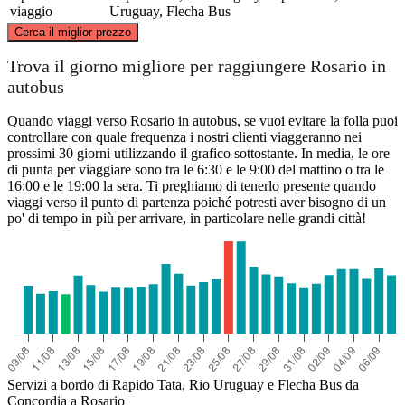
viaggio
Uruguay, Flecha Bus
©
CARTO
, ©
OpenStreetMap
contributors
Cerca il miglior prezzo
Concordia
Trova il giorno migliore per raggiungere Rosario in
autobus
Quando viaggi verso Rosario in autobus, se vuoi evitare la folla puoi
controllare con quale frequenza i nostri clienti viaggeranno nei
prossimi 30 giorni utilizzando il grafico sottostante. In media, le ore
di punta per viaggiare sono tra le 6:30 e le 9:00 del mattino o tra le
16:00 e le 19:00 la sera. Ti preghiamo di tenerlo presente quando
viaggi verso il punto di partenza poiché potresti aver bisogno di un
po' di tempo in più per arrivare, in particolare nelle grandi città!
Rosario
Servizi a bordo di Rapido Tata, Rio Uruguay e Flecha Bus da
Concordia a Rosario