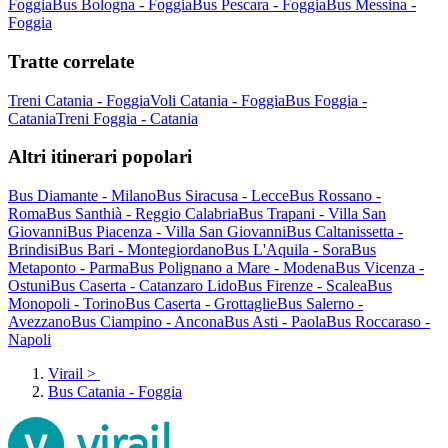
Foggia
Bus Bologna - Foggia
Bus Pescara - Foggia
Bus Messina -
Foggia
Tratte correlate
Treni Catania - Foggia
Voli Catania - Foggia
Bus Foggia -
Catania
Treni Foggia - Catania
Altri itinerari popolari
Bus Diamante - Milano
Bus Siracusa - Lecce
Bus Rossano -
Roma
Bus Santhià - Reggio Calabria
Bus Trapani - Villa San
Giovanni
Bus Piacenza - Villa San Giovanni
Bus Caltanissetta -
Brindisi
Bus Bari - Montegiordano
Bus L'Aquila - Sora
Bus
Metaponto - Parma
Bus Polignano a Mare - Modena
Bus Vicenza -
Ostuni
Bus Caserta - Catanzaro Lido
Bus Firenze - Scalea
Bus
Monopoli - Torino
Bus Caserta - Grottaglie
Bus Salerno -
Avezzano
Bus Ciampino - Ancona
Bus Asti - Paola
Bus Roccaraso -
Napoli
Virail
>
Bus Catania - Foggia