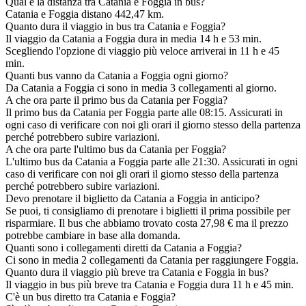
Qual è la distanza tra Catania e Foggia in bus?
Catania e Foggia distano 442,47 km.
Quanto dura il viaggio in bus tra Catania e Foggia?
Il viaggio da Catania a Foggia dura in media 14 h e 53 min.
Scegliendo l'opzione di viaggio più veloce arriverai in 11 h e 45
min.
Quanti bus vanno da Catania a Foggia ogni giorno?
Da Catania a Foggia ci sono in media 3 collegamenti al giorno.
A che ora parte il primo bus da Catania per Foggia?
Il primo bus da Catania per Foggia parte alle 08:15. Assicurati in
ogni caso di verificare con noi gli orari il giorno stesso della partenza
perché potrebbero subire variazioni.
A che ora parte l'ultimo bus da Catania per Foggia?
L'ultimo bus da Catania a Foggia parte alle 21:30. Assicurati in ogni
caso di verificare con noi gli orari il giorno stesso della partenza
perché potrebbero subire variazioni.
Devo prenotare il biglietto da Catania a Foggia in anticipo?
Se puoi, ti consigliamo di prenotare i biglietti il prima possibile per
risparmiare. Il bus che abbiamo trovato costa 27,98 € ma il prezzo
potrebbe cambiare in base alla domanda.
Quanti sono i collegamenti diretti da Catania a Foggia?
Ci sono in media 2 collegamenti da Catania per raggiungere Foggia.
Quanto dura il viaggio più breve tra Catania e Foggia in bus?
Il viaggio in bus più breve tra Catania e Foggia dura 11 h e 45 min.
C'è un bus diretto tra Catania e Foggia?