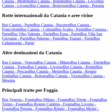
Catania - Molfetta
Bus Catania - Brindisi
Bus Catania - Lecce
Bus
Catania - Livorno
Bus Catania - Benevento
Bus Catania - Perugia
Rotte internazionali da Catania e aree vicine
Bus Catania - Parigi
Bus Catania - Bucarest
Bus Catania -
Francoforte
Bus Catania - Colonia
Bus Scalea - Parigi
Bus Cosenza -
Parigi
Bus Vibo Valentia - Parigi
Bus Enna - Parigi
Bus Villa San
Giovanni - Parigi
Bus Palermo - Parigi
Bus Trapani - Parigi
Bus
Caltanissetta - Parigi
Altre destinazioni da Catania
Bus Catania - Venezia
Bus Catania - Milano
Bus Catania - Trieste
Bus
Catania - Torino
Bus Catania - Livorno
Bus Catania - Rimini
Bus
Catania - Pescara
Bus Catania - Mestre
Bus Catania - Reggio
Emilia
Bus Catania - Bologna
Bus Catania - Vicenza
Bus Catania -
Messina
Principali tratte per Foggia
Bus Venezia - Foggia
Bus Milano - Foggia
Bus Trieste - Foggia
Bus
Torino - Foggia
Bus Reggio Calabria - Foggia
Bus Livorno -
Foggia
Bus Perugia - Foggia
Bus Rimini - Foggia
Bus Mestre -