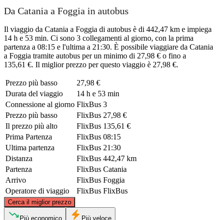
Da Catania a Foggia in autobus
Il viaggio da Catania a Foggia di autobus è di 442,47 km e impiega
14 h e 53 min. Ci sono 3 collegamenti al giorno, con la prima
partenza a 08:15 e l'ultima a 21:30. È possibile viaggiare da Catania
a Foggia tramite autobus per un minimo di 27,98 € o fino a
135,61 €. Il miglior prezzo per questo viaggio è 27,98 €.
Prezzo più basso
27,98 €
Durata del viaggio
14 h e 53 min
Connessione al giorno
FlixBus
3
Prezzo più basso
FlixBus
27,98 €
Il prezzo più alto
FlixBus
135,61 €
Prima Partenza
FlixBus
08:15
Ultima partenza
FlixBus
21:30
Distanza
FlixBus
442,47 km
Partenza
FlixBus
Catania
Arrivo
FlixBus
Foggia
Operatore di viaggio
FlixBus
FlixBus
©
CARTO
, ©
OpenStreetMap
contributors
Cerca il miglior prezzo
Foggia
Più economico
Più veloce