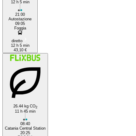
12 h 5 min
21:00
Autostazione
09:05
Foggia
diretto
12 h 5 min
43,10 €
26.44 kg CO
2
11 h 45 min
08:40
Catania Central Station
20:25