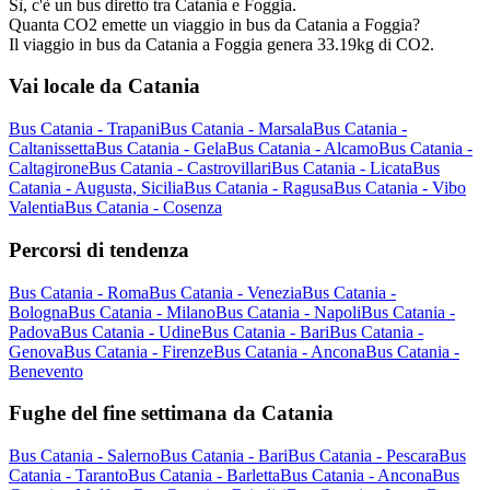
Sì, c'è un bus diretto tra Catania e Foggia.
Quanta CO2 emette un viaggio in bus da Catania a Foggia?
Il viaggio in bus da Catania a Foggia genera 33.19kg di CO2.
Vai locale da Catania
Bus Catania - Trapani
Bus Catania - Marsala
Bus Catania -
Caltanissetta
Bus Catania - Gela
Bus Catania - Alcamo
Bus Catania -
Caltagirone
Bus Catania - Castrovillari
Bus Catania - Licata
Bus
Catania - Augusta, Sicilia
Bus Catania - Ragusa
Bus Catania - Vibo
Valentia
Bus Catania - Cosenza
Percorsi di tendenza
Bus Catania - Roma
Bus Catania - Venezia
Bus Catania -
Bologna
Bus Catania - Milano
Bus Catania - Napoli
Bus Catania -
Padova
Bus Catania - Udine
Bus Catania - Bari
Bus Catania -
Genova
Bus Catania - Firenze
Bus Catania - Ancona
Bus Catania -
Benevento
Fughe del fine settimana da Catania
Bus Catania - Salerno
Bus Catania - Bari
Bus Catania - Pescara
Bus
Catania - Taranto
Bus Catania - Barletta
Bus Catania - Ancona
Bus