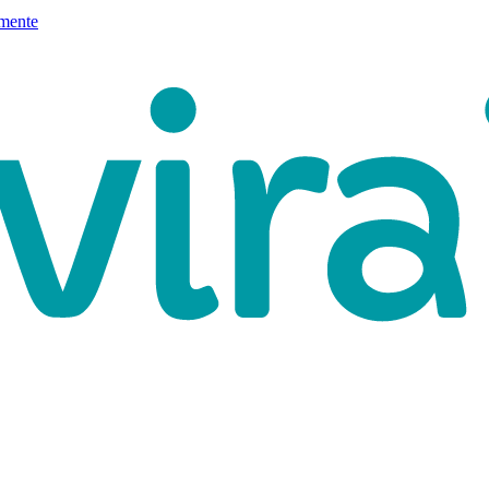
mente