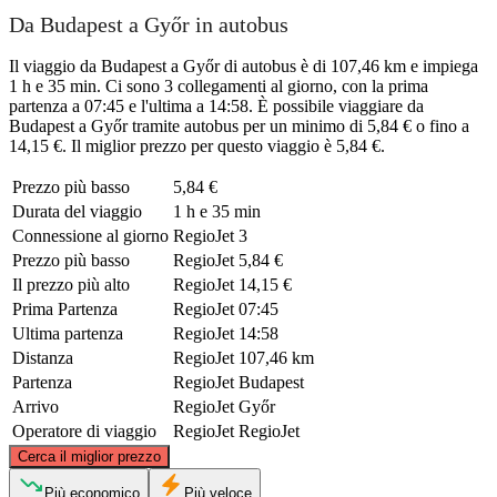
Da Budapest a Győr in autobus
Il viaggio da Budapest a Győr di autobus è di 107,46 km e impiega
1 h e 35 min. Ci sono 3 collegamenti al giorno, con la prima
partenza a 07:45 e l'ultima a 14:58. È possibile viaggiare da
Budapest a Győr tramite autobus per un minimo di 5,84 € o fino a
14,15 €. Il miglior prezzo per questo viaggio è 5,84 €.
Prezzo più basso
5,84 €
Durata del viaggio
1 h e 35 min
Connessione al giorno
RegioJet
3
Prezzo più basso
RegioJet
5,84 €
Il prezzo più alto
RegioJet
14,15 €
Prima Partenza
RegioJet
07:45
Ultima partenza
RegioJet
14:58
Distanza
RegioJet
107,46 km
Partenza
RegioJet
Budapest
Arrivo
RegioJet
Győr
Operatore di viaggio
RegioJet
RegioJet
©
CARTO
, ©
OpenStreetMap
contributors
Cerca il miglior prezzo
Più economico
Più veloce