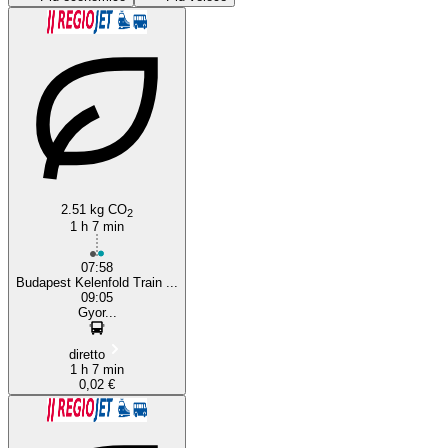
Győr
Budapest
2.51 kg CO
2
1 h 7 min
07:58
Budapest Kelenfold Train ...
09:05
Gyor...
diretto
1 h 7 min
0,02 €