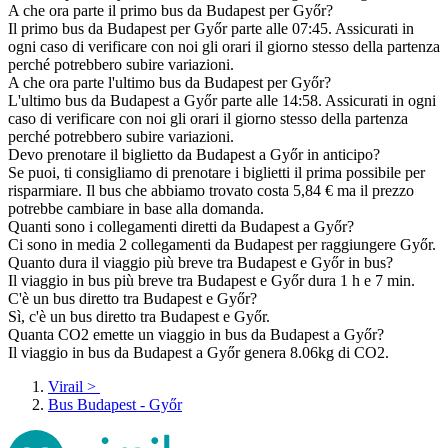
A che ora parte il primo bus da Budapest per Győr?
Il primo bus da Budapest per Győr parte alle 07:45. Assicurati in
ogni caso di verificare con noi gli orari il giorno stesso della partenza
perché potrebbero subire variazioni.
A che ora parte l'ultimo bus da Budapest per Győr?
L'ultimo bus da Budapest a Győr parte alle 14:58. Assicurati in ogni
caso di verificare con noi gli orari il giorno stesso della partenza
perché potrebbero subire variazioni.
Devo prenotare il biglietto da Budapest a Győr in anticipo?
Se puoi, ti consigliamo di prenotare i biglietti il prima possibile per
risparmiare. Il bus che abbiamo trovato costa 5,84 € ma il prezzo
potrebbe cambiare in base alla domanda.
Quanti sono i collegamenti diretti da Budapest a Győr?
Ci sono in media 2 collegamenti da Budapest per raggiungere Győr.
Quanto dura il viaggio più breve tra Budapest e Győr in bus?
Il viaggio in bus più breve tra Budapest e Győr dura 1 h e 7 min.
C'è un bus diretto tra Budapest e Győr?
Sì, c'è un bus diretto tra Budapest e Győr.
Quanta CO2 emette un viaggio in bus da Budapest a Győr?
Il viaggio in bus da Budapest a Győr genera 8.06kg di CO2.
Virail
>
Bus Budapest - Győr