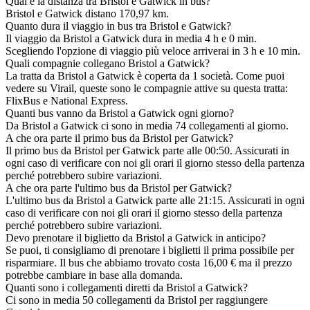
Qual è la distanza tra Bristol e Gatwick in bus?
Bristol e Gatwick distano 170,97 km.
Quanto dura il viaggio in bus tra Bristol e Gatwick?
Il viaggio da Bristol a Gatwick dura in media 4 h e 0 min.
Scegliendo l'opzione di viaggio più veloce arriverai in 3 h e 10 min.
Quali compagnie collegano Bristol a Gatwick?
La tratta da Bristol a Gatwick è coperta da 1 società. Come puoi
vedere su Virail, queste sono le compagnie attive su questa tratta:
FlixBus e National Express.
Quanti bus vanno da Bristol a Gatwick ogni giorno?
Da Bristol a Gatwick ci sono in media 74 collegamenti al giorno.
A che ora parte il primo bus da Bristol per Gatwick?
Il primo bus da Bristol per Gatwick parte alle 00:50. Assicurati in
ogni caso di verificare con noi gli orari il giorno stesso della partenza
perché potrebbero subire variazioni.
A che ora parte l'ultimo bus da Bristol per Gatwick?
L'ultimo bus da Bristol a Gatwick parte alle 21:15. Assicurati in ogni
caso di verificare con noi gli orari il giorno stesso della partenza
perché potrebbero subire variazioni.
Devo prenotare il biglietto da Bristol a Gatwick in anticipo?
Se puoi, ti consigliamo di prenotare i biglietti il prima possibile per
risparmiare. Il bus che abbiamo trovato costa 16,00 € ma il prezzo
potrebbe cambiare in base alla domanda.
Quanti sono i collegamenti diretti da Bristol a Gatwick?
Ci sono in media 50 collegamenti da Bristol per raggiungere