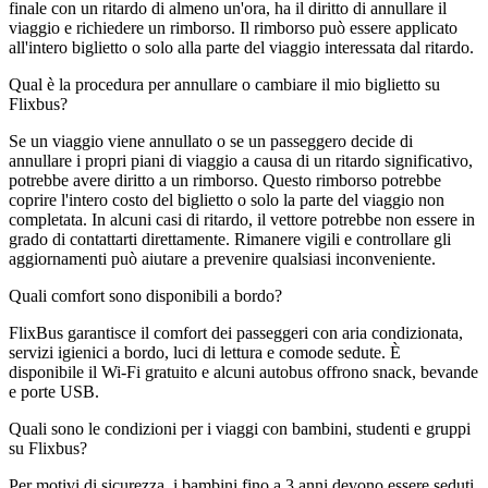
finale con un ritardo di almeno un'ora, ha il diritto di annullare il
viaggio e richiedere un rimborso. Il rimborso può essere applicato
all'intero biglietto o solo alla parte del viaggio interessata dal ritardo.
Qual è la procedura per annullare o cambiare il mio biglietto su
Flixbus?
Se un viaggio viene annullato o se un passeggero decide di
annullare i propri piani di viaggio a causa di un ritardo significativo,
potrebbe avere diritto a un rimborso. Questo rimborso potrebbe
coprire l'intero costo del biglietto o solo la parte del viaggio non
completata. In alcuni casi di ritardo, il vettore potrebbe non essere in
grado di contattarti direttamente. Rimanere vigili e controllare gli
aggiornamenti può aiutare a prevenire qualsiasi inconveniente.
Quali comfort sono disponibili a bordo?
FlixBus garantisce il comfort dei passeggeri con aria condizionata,
servizi igienici a bordo, luci di lettura e comode sedute. È
disponibile il Wi-Fi gratuito e alcuni autobus offrono snack, bevande
e porte USB.
Quali sono le condizioni per i viaggi con bambini, studenti e gruppi
su Flixbus?
Per motivi di sicurezza, i bambini fino a 3 anni devono essere seduti