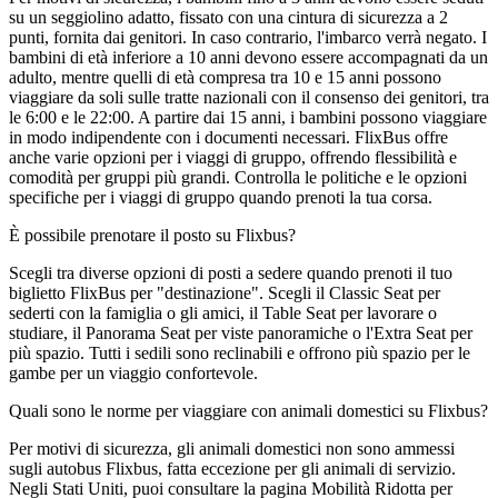
su un seggiolino adatto, fissato con una cintura di sicurezza a 2
punti, fornita dai genitori. In caso contrario, l'imbarco verrà negato. I
bambini di età inferiore a 10 anni devono essere accompagnati da un
adulto, mentre quelli di età compresa tra 10 e 15 anni possono
viaggiare da soli sulle tratte nazionali con il consenso dei genitori, tra
le 6:00 e le 22:00. A partire dai 15 anni, i bambini possono viaggiare
in modo indipendente con i documenti necessari. FlixBus offre
anche varie opzioni per i viaggi di gruppo, offrendo flessibilità e
comodità per gruppi più grandi. Controlla le politiche e le opzioni
specifiche per i viaggi di gruppo quando prenoti la tua corsa.
È possibile prenotare il posto su Flixbus?
Scegli tra diverse opzioni di posti a sedere quando prenoti il ​​tuo
biglietto FlixBus per "destinazione". Scegli il Classic Seat per
sederti con la famiglia o gli amici, il Table Seat per lavorare o
studiare, il Panorama Seat per viste panoramiche o l'Extra Seat per
più spazio. Tutti i sedili sono reclinabili e offrono più spazio per le
gambe per un viaggio confortevole.
Quali sono le norme per viaggiare con animali domestici su Flixbus?
Per motivi di sicurezza, gli animali domestici non sono ammessi
sugli autobus Flixbus, fatta eccezione per gli animali di servizio.
Negli Stati Uniti, puoi consultare la pagina Mobilità Ridotta per