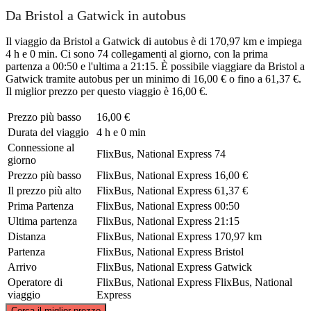
Da Bristol a Gatwick in autobus
Il viaggio da Bristol a Gatwick di autobus è di 170,97 km e impiega
4 h e 0 min. Ci sono 74 collegamenti al giorno, con la prima
partenza a 00:50 e l'ultima a 21:15. È possibile viaggiare da Bristol a
Gatwick tramite autobus per un minimo di 16,00 € o fino a 61,37 €.
Il miglior prezzo per questo viaggio è 16,00 €.
Prezzo più basso
16,00 €
Durata del viaggio
4 h e 0 min
Connessione al
FlixBus, National Express
74
giorno
Prezzo più basso
FlixBus, National Express
16,00 €
Il prezzo più alto
FlixBus, National Express
61,37 €
Prima Partenza
FlixBus, National Express
00:50
Ultima partenza
FlixBus, National Express
21:15
Distanza
FlixBus, National Express
170,97 km
Partenza
FlixBus, National Express
Bristol
Arrivo
FlixBus, National Express
Gatwick
Operatore di
FlixBus, National Express
FlixBus, National
viaggio
Express
©
CARTO
, ©
OpenStreetMap
contributors
Cerca il miglior prezzo