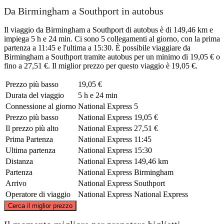
Da Birmingham a Southport in autobus
Il viaggio da Birmingham a Southport di autobus è di 149,46 km e
impiega 5 h e 24 min. Ci sono 5 collegamenti al giorno, con la prima
partenza a 11:45 e l'ultima a 15:30. È possibile viaggiare da
Birmingham a Southport tramite autobus per un minimo di 19,05 € o
fino a 27,51 €. Il miglior prezzo per questo viaggio è 19,05 €.
Prezzo più basso
19,05 €
Durata del viaggio
5 h e 24 min
Connessione al giorno
National Express
5
Prezzo più basso
National Express
19,05 €
Il prezzo più alto
National Express
27,51 €
Prima Partenza
National Express
11:45
Ultima partenza
National Express
15:30
Distanza
National Express
149,46 km
Partenza
National Express
Birmingham
Arrivo
National Express
Southport
Operatore di viaggio
National Express
National Express
©
CARTO
, ©
OpenStreetMap
contributors
Cerca il miglior prezzo
Southport