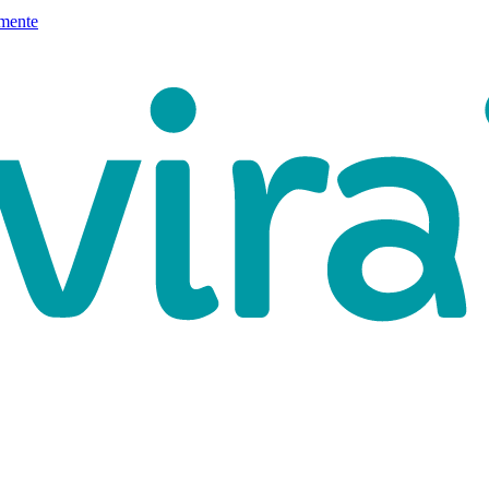
mente