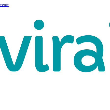
mente