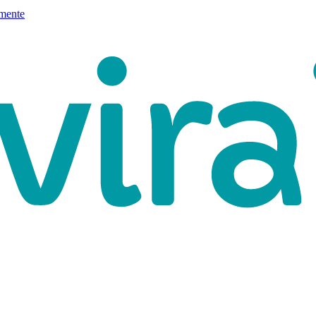
mente