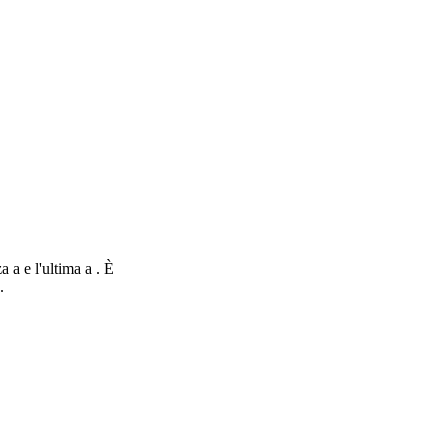
 a e l'ultima a . È
.
nStreetMap
contributors