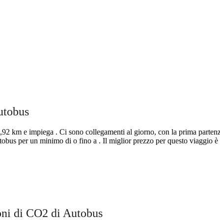
utobus
92 km e impiega . Ci sono collegamenti al giorno, con la prima partenza
obus per un minimo di o fino a . Il miglior prezzo per questo viaggio è 
©
CARTO
, ©
Ope
Vicenza
oni di CO2 di Autobus