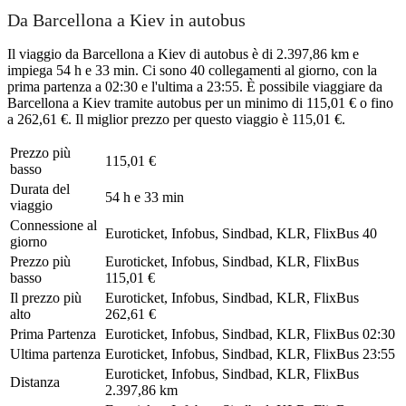
Da Barcellona a Kiev in autobus
Il viaggio da Barcellona a Kiev di autobus è di 2.397,86 km e
impiega 54 h e 33 min. Ci sono 40 collegamenti al giorno, con la
prima partenza a 02:30 e l'ultima a 23:55. È possibile viaggiare da
Barcellona a Kiev tramite autobus per un minimo di 115,01 € o fino
a 262,61 €. Il miglior prezzo per questo viaggio è 115,01 €.
Prezzo più
115,01 €
basso
Durata del
54 h e 33 min
viaggio
Connessione al
Euroticket, Infobus, Sindbad, KLR, FlixBus
40
giorno
Prezzo più
Euroticket, Infobus, Sindbad, KLR, FlixBus
basso
115,01 €
Il prezzo più
Euroticket, Infobus, Sindbad, KLR, FlixBus
alto
262,61 €
Prima Partenza
Euroticket, Infobus, Sindbad, KLR, FlixBus
02:30
Ultima partenza
Euroticket, Infobus, Sindbad, KLR, FlixBus
23:55
Euroticket, Infobus, Sindbad, KLR, FlixBus
Distanza
2.397,86 km