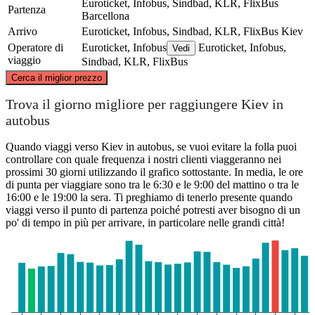
Euroticket, Infobus, Sindbad, KLR, FlixBus
Partenza
Barcellona
Arrivo
Euroticket, Infobus, Sindbad, KLR, FlixBus
Kiev
Operatore di
Euroticket, Infobus
Euroticket, Infobus,
Vedi
viaggio
Sindbad, KLR, FlixBus
©
CARTO
, ©
OpenStreetMap
contributors
Cerca il miglior prezzo
Trova il giorno migliore per raggiungere Kiev in
Kyiv
autobus
Quando viaggi verso Kiev in autobus, se vuoi evitare la folla puoi
controllare con quale frequenza i nostri clienti viaggeranno nei
prossimi 30 giorni utilizzando il grafico sottostante. In media, le ore
di punta per viaggiare sono tra le 6:30 e le 9:00 del mattino o tra le
16:00 e le 19:00 la sera. Ti preghiamo di tenerlo presente quando
viaggi verso il punto di partenza poiché potresti aver bisogno di un
Barcelona
po' di tempo in più per arrivare, in particolare nelle grandi città!