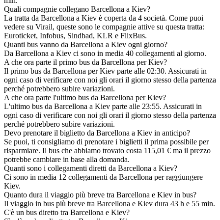
min.
Quali compagnie collegano Barcellona a Kiev?
La tratta da Barcellona a Kiev è coperta da 4 società. Come puoi
vedere su Virail, queste sono le compagnie attive su questa tratta:
Euroticket, Infobus, Sindbad, KLR e FlixBus.
Quanti bus vanno da Barcellona a Kiev ogni giorno?
Da Barcellona a Kiev ci sono in media 40 collegamenti al giorno.
A che ora parte il primo bus da Barcellona per Kiev?
Il primo bus da Barcellona per Kiev parte alle 02:30. Assicurati in
ogni caso di verificare con noi gli orari il giorno stesso della partenza
perché potrebbero subire variazioni.
A che ora parte l'ultimo bus da Barcellona per Kiev?
L'ultimo bus da Barcellona a Kiev parte alle 23:55. Assicurati in
ogni caso di verificare con noi gli orari il giorno stesso della partenza
perché potrebbero subire variazioni.
Devo prenotare il biglietto da Barcellona a Kiev in anticipo?
Se puoi, ti consigliamo di prenotare i biglietti il prima possibile per
risparmiare. Il bus che abbiamo trovato costa 115,01 € ma il prezzo
potrebbe cambiare in base alla domanda.
Quanti sono i collegamenti diretti da Barcellona a Kiev?
Ci sono in media 12 collegamenti da Barcellona per raggiungere
Kiev.
Quanto dura il viaggio più breve tra Barcellona e Kiev in bus?
Il viaggio in bus più breve tra Barcellona e Kiev dura 43 h e 55 min.
C'è un bus diretto tra Barcellona e Kiev?