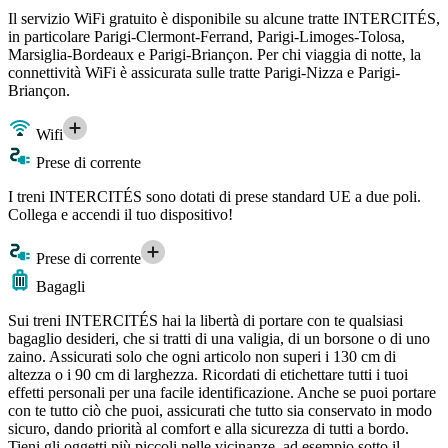
Il servizio WiFi gratuito è disponibile su alcune tratte INTERCITÉS,
in particolare Parigi-Clermont-Ferrand, Parigi-Limoges-Tolosa,
Marsiglia-Bordeaux e Parigi-Briançon. Per chi viaggia di notte, la
connettività WiFi è assicurata sulle tratte Parigi-Nizza e Parigi-
Briançon.
Wifi
Prese di corrente
I treni INTERCITÉS sono dotati di prese standard UE a due poli.
Collega e accendi il tuo dispositivo!
Prese di corrente
Bagagli
Sui treni INTERCITÉS hai la libertà di portare con te qualsiasi
bagaglio desideri, che si tratti di una valigia, di un borsone o di uno
zaino. Assicurati solo che ogni articolo non superi i 130 cm di
altezza o i 90 cm di larghezza. Ricordati di etichettare tutti i tuoi
effetti personali per una facile identificazione. Anche se puoi portare
con te tutto ciò che puoi, assicurati che tutto sia conservato in modo
sicuro, dando priorità al comfort e alla sicurezza di tutti a bordo.
Tieni gli oggetti più piccoli nelle vicinanze, ad esempio sotto il