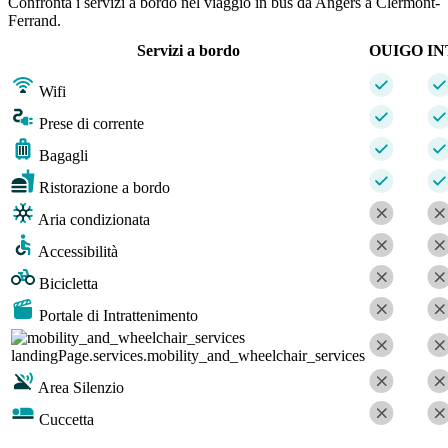
Confronta i servizi a bordo nel viaggio in bus da Angers a Clermont-
Ferrand.
Servizi a bordo
OUIGO
IN
Wifi
Prese di corrente
Bagagli
Ristorazione a bordo
Aria condizionata
Accessibilità
Bicicletta
Portale di Intrattenimento
landingPage.services.mobility_and_wheelchair_services
Area Silenzio
Cuccetta