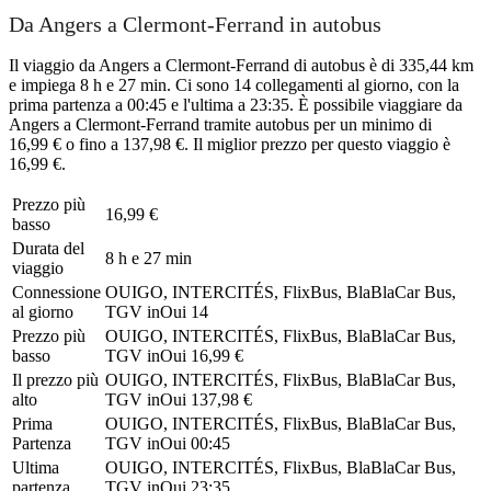
Da Angers a Clermont-Ferrand in autobus
Il viaggio da Angers a Clermont-Ferrand di autobus è di 335,44 km
e impiega 8 h e 27 min. Ci sono 14 collegamenti al giorno, con la
prima partenza a 00:45 e l'ultima a 23:35. È possibile viaggiare da
Angers a Clermont-Ferrand tramite autobus per un minimo di
16,99 € o fino a 137,98 €. Il miglior prezzo per questo viaggio è
16,99 €.
Prezzo più
16,99 €
basso
Durata del
8 h e 27 min
viaggio
Connessione
OUIGO, INTERCITÉS, FlixBus, BlaBlaCar Bus,
al giorno
TGV inOui
14
Prezzo più
OUIGO, INTERCITÉS, FlixBus, BlaBlaCar Bus,
basso
TGV inOui
16,99 €
Il prezzo più
OUIGO, INTERCITÉS, FlixBus, BlaBlaCar Bus,
alto
TGV inOui
137,98 €
Prima
OUIGO, INTERCITÉS, FlixBus, BlaBlaCar Bus,
Partenza
TGV inOui
00:45
Ultima
OUIGO, INTERCITÉS, FlixBus, BlaBlaCar Bus,
partenza
TGV inOui
23:35