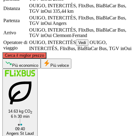
OUIGO, INTERCITÉS, FlixBus, BlaBlaCar Bus,
Distanza
TGV inOui
335,44 km
OUIGO, INTERCITÉS, FlixBus, BlaBlaCar Bus,
Partenza
TGV inOui
Angers
OUIGO, INTERCITÉS, FlixBus, BlaBlaCar Bus,
Arrivo
TGV inOui
Clermont-Ferrand
Operatore di
OUIGO, INTERCITÉS
OUIGO,
Vedi
viaggio
INTERCITÉS, FlixBus, BlaBlaCar Bus, TGV inOui
©
CARTO
, ©
OpenStreetMap
contributors
Cerca il miglior prezzo
Angers
Più economico
Più veloce
14.63 kg CO
2
6 h 30 min
Clermont-Ferrand
09:40
Angers St Laud