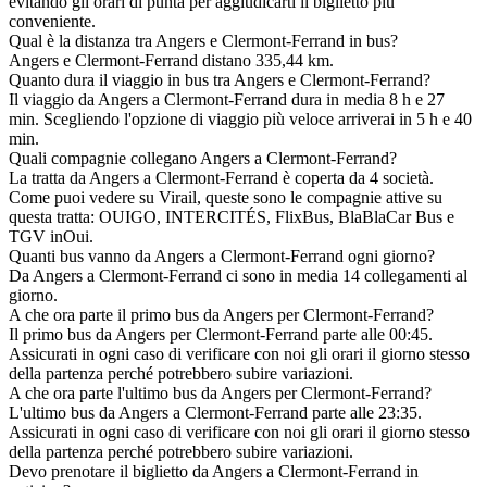
evitando gli orari di punta per aggiudicarti il biglietto più
conveniente.
Qual è la distanza tra Angers e Clermont-Ferrand in bus?
Angers e Clermont-Ferrand distano 335,44 km.
Quanto dura il viaggio in bus tra Angers e Clermont-Ferrand?
Il viaggio da Angers a Clermont-Ferrand dura in media 8 h e 27
min. Scegliendo l'opzione di viaggio più veloce arriverai in 5 h e 40
min.
Quali compagnie collegano Angers a Clermont-Ferrand?
La tratta da Angers a Clermont-Ferrand è coperta da 4 società.
Come puoi vedere su Virail, queste sono le compagnie attive su
questa tratta: OUIGO, INTERCITÉS, FlixBus, BlaBlaCar Bus e
TGV inOui.
Quanti bus vanno da Angers a Clermont-Ferrand ogni giorno?
Da Angers a Clermont-Ferrand ci sono in media 14 collegamenti al
giorno.
A che ora parte il primo bus da Angers per Clermont-Ferrand?
Il primo bus da Angers per Clermont-Ferrand parte alle 00:45.
Assicurati in ogni caso di verificare con noi gli orari il giorno stesso
della partenza perché potrebbero subire variazioni.
A che ora parte l'ultimo bus da Angers per Clermont-Ferrand?
L'ultimo bus da Angers a Clermont-Ferrand parte alle 23:35.
Assicurati in ogni caso di verificare con noi gli orari il giorno stesso
della partenza perché potrebbero subire variazioni.
Devo prenotare il biglietto da Angers a Clermont-Ferrand in