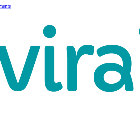
mente