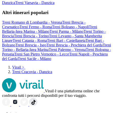
Danzica
Treni Varsavia - Danzica
Altri itinerari popolari
Treni Romano di Lombardia - Verona
Treni Brescia -
Cesenatico
Treni Fermo - Roma
Treni Bolzano - Napoli
Treni
Bellaria-Igea Marina - Milano
Treni Parma - Milano
Treni Torino -
Brescia
Treni Brescia - Torino
Treni Levanto - Santa Margherita
Ligure
Treni Catania - Roma
Treni Bari - Castellaneta
Treni Bari -
Bolzano
Treni Brescia - Iseo
Treni Brescia - Peschiera del Garda
Treni
Torino - Bellaria-Igea Marina
Treni Palermo - Verona
Treni Bologna -
Perugia
Treni San Pietro Vernotico - Lecce
Treni Napoli - Peschiera
del Garda
Treni Sacile - Milano
Virail
>
Treni Cracovia - Danzica
Virail è una piattaforma online che
confronta tutti i percorsi disponibili per il tuo viaggio.