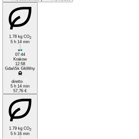
1.78 kg CO
2
5 h 14 min
07:44
Krakow
Kraków
12:58
GdańSk GłóWny
diretto
5 h 14 min
57,76 €
1.79 kg CO
2
5 h 16 min