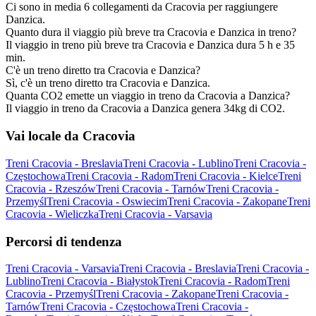
Ci sono in media 6 collegamenti da Cracovia per raggiungere
Danzica.
Quanto dura il viaggio più breve tra Cracovia e Danzica in treno?
Il viaggio in treno più breve tra Cracovia e Danzica dura 5 h e 35
min.
C'è un treno diretto tra Cracovia e Danzica?
Sì, c'è un treno diretto tra Cracovia e Danzica.
Quanta CO2 emette un viaggio in treno da Cracovia a Danzica?
Il viaggio in treno da Cracovia a Danzica genera 34kg di CO2.
Vai locale da Cracovia
Treni Cracovia - Breslavia
Treni Cracovia - Lublino
Treni Cracovia -
Częstochowa
Treni Cracovia - Radom
Treni Cracovia - Kielce
Treni
Cracovia - Rzeszów
Treni Cracovia - Tarnów
Treni Cracovia -
Przemyśl
Treni Cracovia - Oswiecim
Treni Cracovia - Zakopane
Treni
Cracovia - Wieliczka
Treni Cracovia - Varsavia
Percorsi di tendenza
Treni Cracovia - Varsavia
Treni Cracovia - Breslavia
Treni Cracovia -
Lublino
Treni Cracovia - Białystok
Treni Cracovia - Radom
Treni
Cracovia - Przemyśl
Treni Cracovia - Zakopane
Treni Cracovia -
Tarnów
Treni Cracovia - Częstochowa
Treni Cracovia -