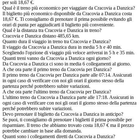
per soli 18,67 €.
Qual è il treno più economico per viaggiare da Cracovia a Danzica?
Il biglietto più economico disponibile da Cracovia a Danzica costa
18,67 €. Ti consigliamo di prenotare il prima possibile evitando gli
orari di punta per aggiudicarti il biglietto più conveniente.
Qual è la distanza tra Cracovia e Danzica in treno?
Cracovia e Danzica distano 485,65 km.
Quanto dura il viaggio in treno tra Cracovia e Danzica?
Il viaggio da Cracovia a Danzica dura in media 5 h e 40 min.
Scegliendo l'opzione di viaggio più veloce arriverai in 5 h e 35 min.
Quanti treni vanno da Cracovia a Danzica ogni giorno?
Da Cracovia a Danzica ci sono in media 6 collegamenti al giorno.
A che ora parte il primo treno da Cracovia per Danzica?
Il primo treno da Cracovia per Danzica parte alle 07:14. Assicurati
in ogni caso di verificare con noi gli orari il giorno stesso della
partenza perché potrebbero subire variazioni.
A che ora parte l'ultimo treno da Cracovia per Danzica?
L'ultimo treno da Cracovia a Danzica parte alle 17:18. Assicurati in
ogni caso di verificare con noi gli orari il giorno stesso della partenza
perché potrebbero subire variazioni.
Devo prenotare il biglietto da Cracovia a Danzica in anticipo?
Se puoi, ti consigliamo di prenotare i biglietti il prima possibile per
risparmiare. Il treno che abbiamo trovato costa 18,67 € ma il prezzo
potrebbe cambiare in base alla domanda.
Quanti sono i collegamenti diretti da Cracovia a Danzica?