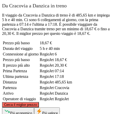
Da Cracovia a Danzica in treno
Il viaggio da Cracovia a Danzica di treno è di 485,65 km e impiega
5 h e 40 min. Ci sono 6 collegamenti al giorno, con la prima
partenza a 07:14 e l'ultima a 17:18. È possibile viaggiare da
Cracovia a Danzica tramite treno per un minimo di 18,67 € o fino a
20,30 €. Il miglior prezzo per questo viaggio è 18,67 €.
Prezzo più basso
18,67 €
Durata del viaggio
5 h e 40 min
Connessione al giorno
RegioJet
6
Prezzo più basso
RegioJet
18,67 €
Il prezzo più alto
RegioJet
20,30 €
Prima Partenza
RegioJet
07:14
Ultima partenza
RegioJet
17:18
Distanza
RegioJet
485,65 km
Partenza
RegioJet
Cracovia
Arrivo
RegioJet
Danzica
Operatore di viaggio
RegioJet
RegioJet
©
CARTO
, ©
OpenStreetMap
contributors
Cerca il miglior prezzo
Gdańsk
Più economico
Più veloce