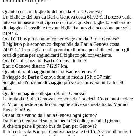
Domande frequenti
Quanto costa un biglietto del bus da Bari a Genova?
Un biglietto del bus da Bari a Genova costa 61,92 €. Il prezzo varia
tuttavia in base all'anticipo con cui si acquista il biglietto e all'orario
di viaggio. È possibile trovare biglietti a prezzi d'occasione per soli
24,97 €.
Qual è il bus più economico per viaggiare da Bari a Genova?
Il biglietto più economico disponibile da Bari a Genova costa
24,97 €. Ti consigliamo di prenotare il prima possibile evitando gli
orari di punta per aggiudicarti il biglietto più conveniente.
Qual è la distanza tra Bari e Genova in bus?
Bari e Genova distano 742,97 km.
Quanto dura il viaggio in bus tra Bari e Genova?
Il viaggio da Bari a Genova dura in media 15 h e 37 min.
Scegliendo l'opzione di viaggio più veloce arriverai in 12 h e 40
min.
Quali compagnie collegano Bari a Genova?
La tratta da Bari a Genova è coperta da 1 società. Come puoi vedere
su Virail, queste sono le compagnie attive su questa tratta: Marino
Bus e FlixBus.
Quanti bus vanno da Bari a Genova ogni giorno?
Da Bari a Genova ci sono in media 26 collegamenti al giorno.
A che ora parte il primo bus da Bari per Genova?
Il primo bus da Bari per Genova parte alle 00:15. Assicurati in ogni