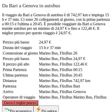
Da Bari a Genova in autobus
Il viaggio da Bari a Genova di autobus è di 742,97 km e impiega 15
h e 37 min. Ci sono 26 collegamenti al giorno, con la prima partenza
a 00:15 e l'ultima a 20:45. È possibile viaggiare da Bari a Genova
tramite autobus per un minimo di 24,97 € o fino a 122,46 €. Il
miglior prezzo per questo viaggio è 24,97 €.
Prezzo più basso
24,97 €
Durata del viaggio
15 h e 37 min
Connessione al giorno
Marino Bus, FlixBus
26
Prezzo più basso
Marino Bus, FlixBus
24,97 €
Il prezzo più alto
Marino Bus, FlixBus
122,46 €
Prima Partenza
Marino Bus, FlixBus
00:15
Ultima partenza
Marino Bus, FlixBus
20:45
Distanza
Marino Bus, FlixBus
742,97 km
Partenza
Marino Bus, FlixBus
Bari
Arrivo
Marino Bus, FlixBus
Genova
Operatore di viaggio
Marino Bus, FlixBus
Marino Bus, FlixBus
©
CARTO
, ©
OpenStreetMap
contributors
Cerca il miglior prezzo
Più economico
Più veloce
Genoa