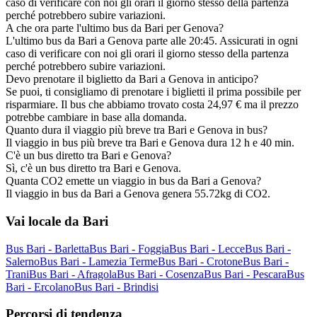
caso di verificare con noi gli orari il giorno stesso della partenza
perché potrebbero subire variazioni.
A che ora parte l'ultimo bus da Bari per Genova?
L'ultimo bus da Bari a Genova parte alle 20:45. Assicurati in ogni
caso di verificare con noi gli orari il giorno stesso della partenza
perché potrebbero subire variazioni.
Devo prenotare il biglietto da Bari a Genova in anticipo?
Se puoi, ti consigliamo di prenotare i biglietti il prima possibile per
risparmiare. Il bus che abbiamo trovato costa 24,97 € ma il prezzo
potrebbe cambiare in base alla domanda.
Quanto dura il viaggio più breve tra Bari e Genova in bus?
Il viaggio in bus più breve tra Bari e Genova dura 12 h e 40 min.
C'è un bus diretto tra Bari e Genova?
Sì, c'è un bus diretto tra Bari e Genova.
Quanta CO2 emette un viaggio in bus da Bari a Genova?
Il viaggio in bus da Bari a Genova genera 55.72kg di CO2.
Vai locale da Bari
Bus Bari - Barletta
Bus Bari - Foggia
Bus Bari - Lecce
Bus Bari -
Salerno
Bus Bari - Lamezia Terme
Bus Bari - Crotone
Bus Bari -
Trani
Bus Bari - Afragola
Bus Bari - Cosenza
Bus Bari - Pescara
Bus
Bari - Ercolano
Bus Bari - Brindisi
Percorsi di tendenza