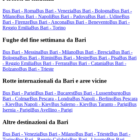
Bus Bari - Roma
Bus Bari - Venezia
Bus Bari - Bologna
Bus Bari -
Milano
Bus Bari - Napoli
Bus Bari - Padova
Bus Bari - Udine
Bus
Bari - Firenze
Bus Bari - Ancona
Bus Bari - Benevento
Bus Bari -
Reggio Emilia
Bus Bari - Torino
Fughe del fine settimana da Bari
Bus Bari - Messina
Bus Bari - Milano
Bus Bari - Brescia
Bus Bari -
Bologna
Bus Bari - Rimini
Bus Bari - Mestre
Bus Bari - Pisa
Bus Bari
- Reggio Emilia
Bus Bari - Ferrara
Bus Bari - Catania
Bus Bari -
Bolzano
Bus Bari - Trieste
Rotte internazionali da Bari e aree vicine
Bus Bari - Parigi
Bus Bari - Bucarest
Bus Bari - Lussemburgo
Bus
Bari - Colmar
Bus Pescara - Londra
Bus Napoli - Berlino
Bus Pescara
- Kiev
Bus Napoli - Kiev
Bus Salerno - Kiev
Bus Taranto - Parigi
Bus
Isernia - Parigi
Bus Avellino - Parigi
Altre destinazioni da Bari
Bus Bari - Venezia
Bus Bari - Milano
Bus Bari - Trieste
Bus Bari -
Torino
Bus Bari - Reggio Calabria
Bus Bari - Livorno
Bus Bari -