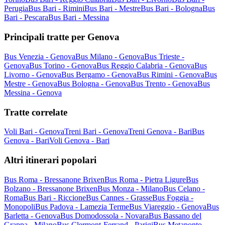
Perugia
Bus Bari - Rimini
Bus Bari - Mestre
Bus Bari - Bologna
Bus
Bari - Pescara
Bus Bari - Messina
Principali tratte per Genova
Bus Venezia - Genova
Bus Milano - Genova
Bus Trieste -
Genova
Bus Torino - Genova
Bus Reggio Calabria - Genova
Bus
Livorno - Genova
Bus Bergamo - Genova
Bus Rimini - Genova
Bus
Mestre - Genova
Bus Bologna - Genova
Bus Trento - Genova
Bus
Messina - Genova
Tratte correlate
Voli Bari - Genova
Treni Bari - Genova
Treni Genova - Bari
Bus
Genova - Bari
Voli Genova - Bari
Altri itinerari popolari
Bus Roma - Bressanone Brixen
Bus Roma - Pietra Ligure
Bus
Bolzano - Bressanone Brixen
Bus Monza - Milano
Bus Celano -
Roma
Bus Bari - Riccione
Bus Cannes - Grasse
Bus Foggia -
Monopoli
Bus Padova - Lamezia Terme
Bus Viareggio - Genova
Bus
Barletta - Genova
Bus Domodossola - Novara
Bus Bassano del
Grappa - Milano
Bus Clermont-Ferrand - Parigi
Bus Metaponto -