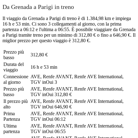
Da Grenada a Parigi in treno
Il viaggio da Grenada a Parigi di treno è di 1.384,98 km e impiega
16 h e 53 min. Ci sono 3 collegamenti al giorno, con la prima
partenza a 06:12 e l'ultima a 06:55. È possibile viaggiare da Grenada
a Parigi tramite treno per un minimo di 312,80 € o fino a 646,90 €. Il
miglior prezzo per questo viaggio è 312,80 €.
Prezzo più
312,80 €
basso
Durata del
16 h e 53 min
viaggio
Connessione
AVE, Renfe AVANT, Renfe AVE International,
al giorno
TGV inOui
3
Prezzo più
AVE, Renfe AVANT, Renfe AVE International,
basso
TGV inOui
312,80 €
Il prezzo più
AVE, Renfe AVANT, Renfe AVE International,
alto
TGV inOui
646,90 €
Prima
AVE, Renfe AVANT, Renfe AVE International,
Partenza
TGV inOui
06:12
Ultima
AVE, Renfe AVANT, Renfe AVE International,
partenza
TGV inOui
06:55