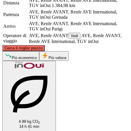
AVE, Renfe AVANT, Renfe AVE International,
Distanza
TGV inOui
1.384,98 km
AVE, Renfe AVANT, Renfe AVE International,
Partenza
TGV inOui
Grenada
AVE, Renfe AVANT, Renfe AVE International,
Arrivo
TGV inOui
Parigi
Operatore di
AVE, Renfe AVANT
AVE, Renfe AVANT,
Vedi
viaggio
Renfe AVE International, TGV inOui
©
CARTO
, ©
OpenStreetMap
contributors
Cerca il miglior prezzo
Paris
Più economico
Più veloce
Granada
4.99 kg CO
2
14 h 41 min