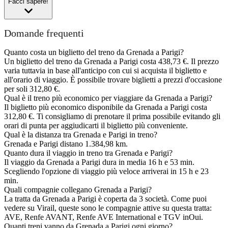
Facci sapere!
Domande frequenti
Quanto costa un biglietto del treno da Grenada a Parigi?
Un biglietto del treno da Grenada a Parigi costa 438,73 €. Il prezzo
varia tuttavia in base all'anticipo con cui si acquista il biglietto e
all'orario di viaggio. È possibile trovare biglietti a prezzi d'occasione
per soli 312,80 €.
Qual è il treno più economico per viaggiare da Grenada a Parigi?
Il biglietto più economico disponibile da Grenada a Parigi costa
312,80 €. Ti consigliamo di prenotare il prima possibile evitando gli
orari di punta per aggiudicarti il biglietto più conveniente.
Qual è la distanza tra Grenada e Parigi in treno?
Grenada e Parigi distano 1.384,98 km.
Quanto dura il viaggio in treno tra Grenada e Parigi?
Il viaggio da Grenada a Parigi dura in media 16 h e 53 min.
Scegliendo l'opzione di viaggio più veloce arriverai in 15 h e 23
min.
Quali compagnie collegano Grenada a Parigi?
La tratta da Grenada a Parigi è coperta da 3 società. Come puoi
vedere su Virail, queste sono le compagnie attive su questa tratta:
AVE, Renfe AVANT, Renfe AVE International e TGV inOui.
Quanti treni vanno da Grenada a Parigi ogni giorno?