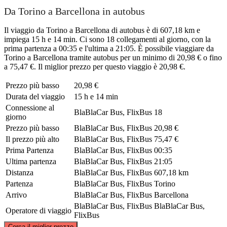
Da Torino a Barcellona in autobus
Il viaggio da Torino a Barcellona di autobus è di 607,18 km e
impiega 15 h e 14 min. Ci sono 18 collegamenti al giorno, con la
prima partenza a 00:35 e l'ultima a 21:05. È possibile viaggiare da
Torino a Barcellona tramite autobus per un minimo di 20,98 € o fino
a 75,47 €. Il miglior prezzo per questo viaggio è 20,98 €.
Prezzo più basso
20,98 €
Durata del viaggio
15 h e 14 min
Connessione al
BlaBlaCar Bus, FlixBus
18
giorno
Prezzo più basso
BlaBlaCar Bus, FlixBus
20,98 €
Il prezzo più alto
BlaBlaCar Bus, FlixBus
75,47 €
Prima Partenza
BlaBlaCar Bus, FlixBus
00:35
Ultima partenza
BlaBlaCar Bus, FlixBus
21:05
Distanza
BlaBlaCar Bus, FlixBus
607,18 km
Partenza
BlaBlaCar Bus, FlixBus
Torino
Arrivo
BlaBlaCar Bus, FlixBus
Barcellona
BlaBlaCar Bus, FlixBus
BlaBlaCar Bus,
Operatore di viaggio
FlixBus
©
CARTO
, ©
OpenStreetMap
contributors
Cerca il miglior prezzo