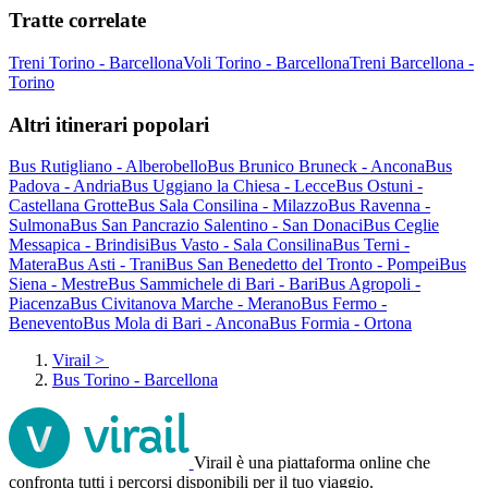
Tratte correlate
Treni Torino - Barcellona
Voli Torino - Barcellona
Treni Barcellona -
Torino
Altri itinerari popolari
Bus Rutigliano - Alberobello
Bus Brunico Bruneck - Ancona
Bus
Padova - Andria
Bus Uggiano la Chiesa - Lecce
Bus Ostuni -
Castellana Grotte
Bus Sala Consilina - Milazzo
Bus Ravenna -
Sulmona
Bus San Pancrazio Salentino - San Donaci
Bus Ceglie
Messapica - Brindisi
Bus Vasto - Sala Consilina
Bus Terni -
Matera
Bus Asti - Trani
Bus San Benedetto del Tronto - Pompei
Bus
Siena - Mestre
Bus Sammichele di Bari - Bari
Bus Agropoli -
Piacenza
Bus Civitanova Marche - Merano
Bus Fermo -
Benevento
Bus Mola di Bari - Ancona
Bus Formia - Ortona
Virail
>
Bus Torino - Barcellona
Virail è una piattaforma online che
confronta tutti i percorsi disponibili per il tuo viaggio.