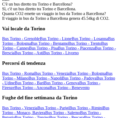
C'è un bus diretto tra Torino e Barcellona?
Sì, c'è un bus diretto tra Torino e Barcellona.
Quanta CO2 emette un viaggio in bus da Torino a Barcellona?
Il viaggio in bus da Torino a Barcellona genera 45.54kg di CO2.
Vai locale da Torino
Bus Torino - Grenoble
Bus Torino - Lione
Bus Torino - Losanna
Bus
Torino - Bologna
Bus Torino - Bergamo
Bus Torino - Trento
Bus
Torino - Cannes
Bus Torino - Pisa
Bus Torino - Piacenza
Bus Torino -
Brescia
Bus Torino - Asti
Bus Torino - Livorno
Percorsi di tendenza
Bus Torino - Roma
Bus Torino - Venezia
Bus Torino - Bologna
Bus
Torino - Milano
Bus Torino - Napoli
Bus Torino - Padova
Bus Torino
- Udine
Bus Torino - Bari
Bus Torino - Genova
Bus Torino -
Firenze
Bus Torino - Ancona
Bus Torino - Benevento
Fughe del fine settimana da Torino
Bus Torino - Venezia
Bus Torino - Parigi
Bus Torino - Rimini
Bus
Torino - Monaco, Baviera
Bus Torino - Salerno
Bus Torino -
Perugia
Bus Torino - Treviso
Bus Torino - Pescara
Bus Torino -