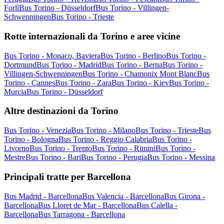
Forlì
Bus Torino - Düsseldorf
Bus Torino - Villingen-
Schwenningen
Bus Torino - Trieste
Rotte internazionali da Torino e aree vicine
Bus Torino - Monaco, Baviera
Bus Torino - Berlino
Bus Torino -
Dortmund
Bus Torino - Madrid
Bus Torino - Berna
Bus Torino -
Villingen-Schwenningen
Bus Torino - Chamonix Mont Blanc
Bus
Torino - Cannes
Bus Torino - Zara
Bus Torino - Kiev
Bus Torino -
Murcia
Bus Torino - Düsseldorf
Altre destinazioni da Torino
Bus Torino - Venezia
Bus Torino - Milano
Bus Torino - Trieste
Bus
Torino - Bologna
Bus Torino - Reggio Calabria
Bus Torino -
Livorno
Bus Torino - Trento
Bus Torino - Rimini
Bus Torino -
Mestre
Bus Torino - Bari
Bus Torino - Perugia
Bus Torino - Messina
Principali tratte per Barcellona
Bus Madrid - Barcellona
Bus Valencia - Barcellona
Bus Girona -
Barcellona
Bus Lloret de Mar - Barcellona
Bus Calella -
Barcellona
Bus Tarragona - Barcellona