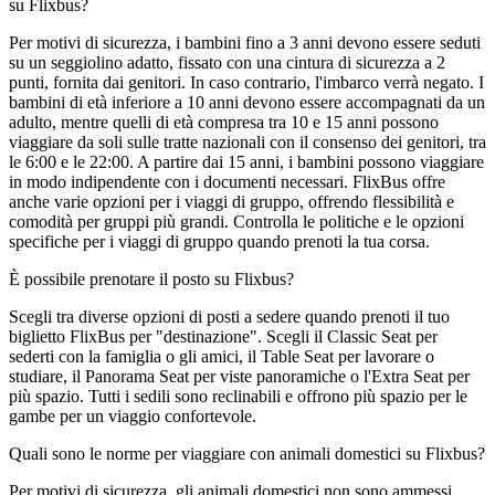
su Flixbus?
Per motivi di sicurezza, i bambini fino a 3 anni devono essere seduti
su un seggiolino adatto, fissato con una cintura di sicurezza a 2
punti, fornita dai genitori. In caso contrario, l'imbarco verrà negato. I
bambini di età inferiore a 10 anni devono essere accompagnati da un
adulto, mentre quelli di età compresa tra 10 e 15 anni possono
viaggiare da soli sulle tratte nazionali con il consenso dei genitori, tra
le 6:00 e le 22:00. A partire dai 15 anni, i bambini possono viaggiare
in modo indipendente con i documenti necessari. FlixBus offre
anche varie opzioni per i viaggi di gruppo, offrendo flessibilità e
comodità per gruppi più grandi. Controlla le politiche e le opzioni
specifiche per i viaggi di gruppo quando prenoti la tua corsa.
È possibile prenotare il posto su Flixbus?
Scegli tra diverse opzioni di posti a sedere quando prenoti il ​​tuo
biglietto FlixBus per "destinazione". Scegli il Classic Seat per
sederti con la famiglia o gli amici, il Table Seat per lavorare o
studiare, il Panorama Seat per viste panoramiche o l'Extra Seat per
più spazio. Tutti i sedili sono reclinabili e offrono più spazio per le
gambe per un viaggio confortevole.
Quali sono le norme per viaggiare con animali domestici su Flixbus?
Per motivi di sicurezza, gli animali domestici non sono ammessi