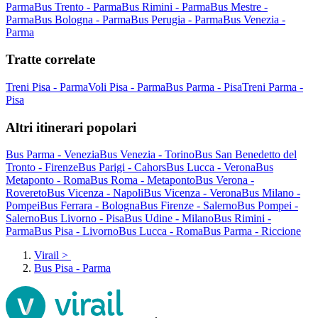
Parma
Bus Trento - Parma
Bus Rimini - Parma
Bus Mestre -
Parma
Bus Bologna - Parma
Bus Perugia - Parma
Bus Venezia -
Parma
Tratte correlate
Treni Pisa - Parma
Voli Pisa - Parma
Bus Parma - Pisa
Treni Parma -
Pisa
Altri itinerari popolari
Bus Parma - Venezia
Bus Venezia - Torino
Bus San Benedetto del
Tronto - Firenze
Bus Parigi - Cahors
Bus Lucca - Verona
Bus
Metaponto - Roma
Bus Roma - Metaponto
Bus Verona -
Rovereto
Bus Vicenza - Napoli
Bus Vicenza - Verona
Bus Milano -
Pompei
Bus Ferrara - Bologna
Bus Firenze - Salerno
Bus Pompei -
Salerno
Bus Livorno - Pisa
Bus Udine - Milano
Bus Rimini -
Parma
Bus Pisa - Livorno
Bus Lucca - Roma
Bus Parma - Riccione
Virail
>
Bus Pisa - Parma