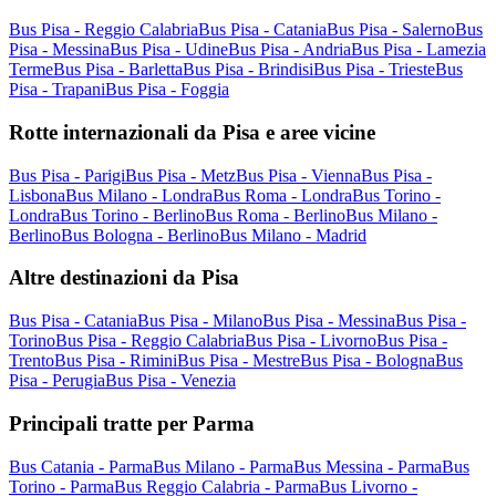
Bus Pisa - Reggio Calabria
Bus Pisa - Catania
Bus Pisa - Salerno
Bus
Pisa - Messina
Bus Pisa - Udine
Bus Pisa - Andria
Bus Pisa - Lamezia
Terme
Bus Pisa - Barletta
Bus Pisa - Brindisi
Bus Pisa - Trieste
Bus
Pisa - Trapani
Bus Pisa - Foggia
Rotte internazionali da Pisa e aree vicine
Bus Pisa - Parigi
Bus Pisa - Metz
Bus Pisa - Vienna
Bus Pisa -
Lisbona
Bus Milano - Londra
Bus Roma - Londra
Bus Torino -
Londra
Bus Torino - Berlino
Bus Roma - Berlino
Bus Milano -
Berlino
Bus Bologna - Berlino
Bus Milano - Madrid
Altre destinazioni da Pisa
Bus Pisa - Catania
Bus Pisa - Milano
Bus Pisa - Messina
Bus Pisa -
Torino
Bus Pisa - Reggio Calabria
Bus Pisa - Livorno
Bus Pisa -
Trento
Bus Pisa - Rimini
Bus Pisa - Mestre
Bus Pisa - Bologna
Bus
Pisa - Perugia
Bus Pisa - Venezia
Principali tratte per Parma
Bus Catania - Parma
Bus Milano - Parma
Bus Messina - Parma
Bus
Torino - Parma
Bus Reggio Calabria - Parma
Bus Livorno -