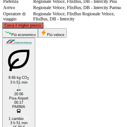
Partenza
Regionale Veloce, FlixBus, DB - Intercity
Pisa
Arrivo
Regionale Veloce, FlixBus, DB - Intercity
Parma
Operatore di
Regionale Veloce, FlixBus
Regionale Veloce,
viaggio
FlixBus, DB - Intercity
©
CARTO
, ©
OpenStreetMap
contributors
Cerca il miglior prezzo
Parma
Più economico
Più veloce
8.66 kg CO
2
3 h 51 min
Pisa
20:06
Pisa Airport
00:17
PARMA
1 cambio
3 h 51 min