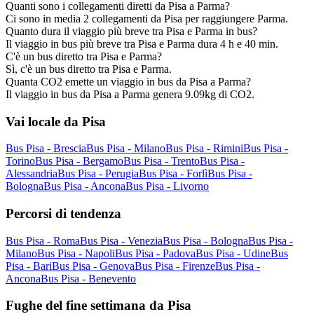
Quanti sono i collegamenti diretti da Pisa a Parma?
Ci sono in media 2 collegamenti da Pisa per raggiungere Parma.
Quanto dura il viaggio più breve tra Pisa e Parma in bus?
Il viaggio in bus più breve tra Pisa e Parma dura 4 h e 40 min.
C'è un bus diretto tra Pisa e Parma?
Sì, c'è un bus diretto tra Pisa e Parma.
Quanta CO2 emette un viaggio in bus da Pisa a Parma?
Il viaggio in bus da Pisa a Parma genera 9.09kg di CO2.
Vai locale da Pisa
Bus Pisa - Brescia
Bus Pisa - Milano
Bus Pisa - Rimini
Bus Pisa -
Torino
Bus Pisa - Bergamo
Bus Pisa - Trento
Bus Pisa -
Alessandria
Bus Pisa - Perugia
Bus Pisa - Forlì
Bus Pisa -
Bologna
Bus Pisa - Ancona
Bus Pisa - Livorno
Percorsi di tendenza
Bus Pisa - Roma
Bus Pisa - Venezia
Bus Pisa - Bologna
Bus Pisa -
Milano
Bus Pisa - Napoli
Bus Pisa - Padova
Bus Pisa - Udine
Bus
Pisa - Bari
Bus Pisa - Genova
Bus Pisa - Firenze
Bus Pisa -
Ancona
Bus Pisa - Benevento
Fughe del fine settimana da Pisa