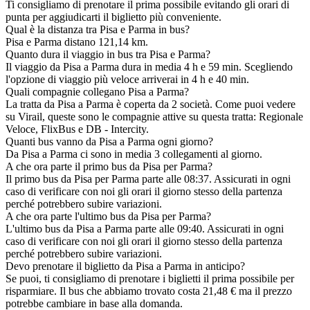
Ti consigliamo di prenotare il prima possibile evitando gli orari di
punta per aggiudicarti il biglietto più conveniente.
Qual è la distanza tra Pisa e Parma in bus?
Pisa e Parma distano 121,14 km.
Quanto dura il viaggio in bus tra Pisa e Parma?
Il viaggio da Pisa a Parma dura in media 4 h e 59 min. Scegliendo
l'opzione di viaggio più veloce arriverai in 4 h e 40 min.
Quali compagnie collegano Pisa a Parma?
La tratta da Pisa a Parma è coperta da 2 società. Come puoi vedere
su Virail, queste sono le compagnie attive su questa tratta: Regionale
Veloce, FlixBus e DB - Intercity.
Quanti bus vanno da Pisa a Parma ogni giorno?
Da Pisa a Parma ci sono in media 3 collegamenti al giorno.
A che ora parte il primo bus da Pisa per Parma?
Il primo bus da Pisa per Parma parte alle 08:37. Assicurati in ogni
caso di verificare con noi gli orari il giorno stesso della partenza
perché potrebbero subire variazioni.
A che ora parte l'ultimo bus da Pisa per Parma?
L'ultimo bus da Pisa a Parma parte alle 09:40. Assicurati in ogni
caso di verificare con noi gli orari il giorno stesso della partenza
perché potrebbero subire variazioni.
Devo prenotare il biglietto da Pisa a Parma in anticipo?
Se puoi, ti consigliamo di prenotare i biglietti il prima possibile per
risparmiare. Il bus che abbiamo trovato costa 21,48 € ma il prezzo
potrebbe cambiare in base alla domanda.