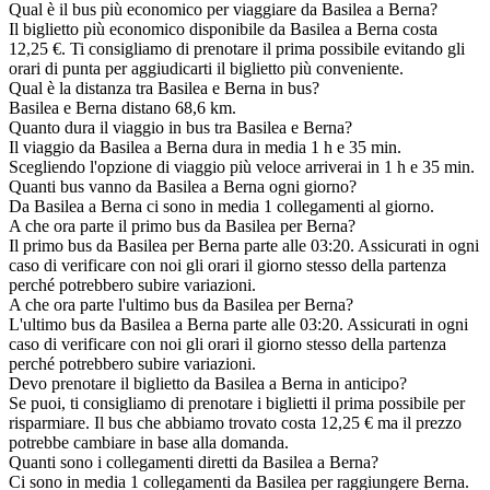
Qual è il bus più economico per viaggiare da Basilea a Berna?
Il biglietto più economico disponibile da Basilea a Berna costa
12,25 €. Ti consigliamo di prenotare il prima possibile evitando gli
orari di punta per aggiudicarti il biglietto più conveniente.
Qual è la distanza tra Basilea e Berna in bus?
Basilea e Berna distano 68,6 km.
Quanto dura il viaggio in bus tra Basilea e Berna?
Il viaggio da Basilea a Berna dura in media 1 h e 35 min.
Scegliendo l'opzione di viaggio più veloce arriverai in 1 h e 35 min.
Quanti bus vanno da Basilea a Berna ogni giorno?
Da Basilea a Berna ci sono in media 1 collegamenti al giorno.
A che ora parte il primo bus da Basilea per Berna?
Il primo bus da Basilea per Berna parte alle 03:20. Assicurati in ogni
caso di verificare con noi gli orari il giorno stesso della partenza
perché potrebbero subire variazioni.
A che ora parte l'ultimo bus da Basilea per Berna?
L'ultimo bus da Basilea a Berna parte alle 03:20. Assicurati in ogni
caso di verificare con noi gli orari il giorno stesso della partenza
perché potrebbero subire variazioni.
Devo prenotare il biglietto da Basilea a Berna in anticipo?
Se puoi, ti consigliamo di prenotare i biglietti il prima possibile per
risparmiare. Il bus che abbiamo trovato costa 12,25 € ma il prezzo
potrebbe cambiare in base alla domanda.
Quanti sono i collegamenti diretti da Basilea a Berna?
Ci sono in media 1 collegamenti da Basilea per raggiungere Berna.