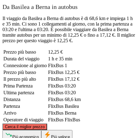
Da Basilea a Berna in autobus
Il viaggio da Basilea a Berna di autobus è di 68,6 km e impiega 1 h
e 35 min. Ci sono 1 collegamenti al giorno, con la prima partenza a
03:20 e l'ultima a 03:20. È possibile viaggiare da Basilea a Berna
tramite autobus per un minimo di 12,25 € o fino a 17,12 €. Il miglior
prezzo per questo viaggio è 12,25 €.
Prezzo più basso
12,25 €
Durata del viaggio
1 h e 35 min
Connessione al giorno
FlixBus
1
Prezzo più basso
FlixBus
12,25 €
Il prezzo più alto
FlixBus
17,12 €
Prima Partenza
FlixBus
03:20
Ultima partenza
FlixBus
03:20
Distanza
FlixBus
68,6 km
Partenza
FlixBus
Basilea
Arrivo
FlixBus
Berna
Operatore di viaggio
FlixBus
FlixBus
©
CARTO
, ©
OpenStreetMap
contributors
Cerca il miglior prezzo
Basel
Più economico
Più veloce