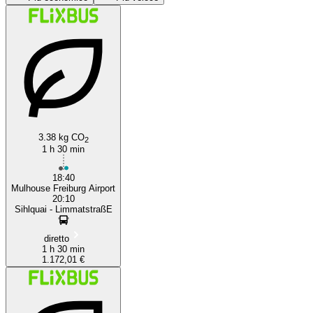
Basel
Zurich
3.38 kg CO
2
1 h 30 min
18:40
Mulhouse Freiburg Airport
20:10
Sihlquai - LimmatstraßE
diretto
1 h 30 min
1.172,01 €