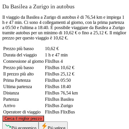
Da Basilea a Zurigo in autobus
Il viaggio da Basilea a Zurigo di autobus è di 76,54 km e impiega 1
h e 47 min. Ci sono 4 collegamenti al giorno, con la prima partenza
a 05:50 e l'ultima a 18:40. È possibile viaggiare da Basilea a Zurigo
tramite autobus per un minimo di 10,62 € o fino a 25,12 €. Il miglior
prezzo per questo viaggio è 10,62 €.
Prezzo più basso
10,62 €
Durata del viaggio
1 h e 47 min
Connessione al giorno
FlixBus
4
Prezzo più basso
FlixBus
10,62 €
Il prezzo più alto
FlixBus
25,12 €
Prima Partenza
FlixBus
05:50
Ultima partenza
FlixBus
18:40
Distanza
FlixBus
76,54 km
Partenza
FlixBus
Basilea
Arrivo
FlixBus
Zurigo
Operatore di viaggio
FlixBus
FlixBus
©
CARTO
, ©
OpenStreetMap
contributors
Cerca il miglior prezzo
Più economico
Più veloce