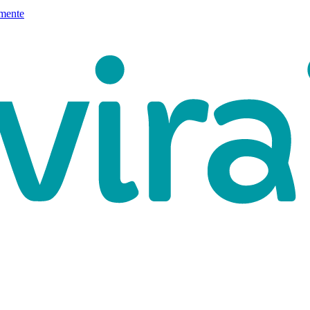
mente