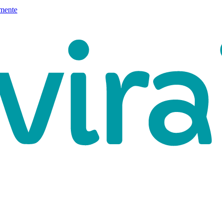
mente