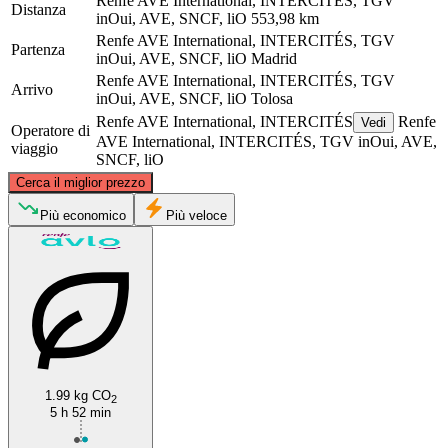
Renfe AVE International, INTERCITÉS, TGV
Distanza
inOui, AVE, SNCF, liO
553,98 km
Renfe AVE International, INTERCITÉS, TGV
Partenza
inOui, AVE, SNCF, liO
Madrid
Renfe AVE International, INTERCITÉS, TGV
Arrivo
inOui, AVE, SNCF, liO
Tolosa
Renfe AVE International, INTERCITÉS
Renfe
Vedi
Operatore di
AVE International, INTERCITÉS, TGV inOui, AVE,
viaggio
SNCF, liO
©
CARTO
, ©
OpenStreetMap
contributors
Cerca il miglior prezzo
Toulouse
Più economico
Più veloce
1.99 kg CO
2
Madrid
5 h 52 min