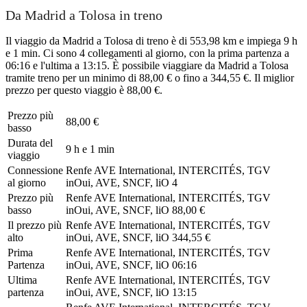
Da Madrid a Tolosa in treno
Il viaggio da Madrid a Tolosa di treno è di 553,98 km e impiega 9 h
e 1 min. Ci sono 4 collegamenti al giorno, con la prima partenza a
06:16 e l'ultima a 13:15. È possibile viaggiare da Madrid a Tolosa
tramite treno per un minimo di 88,00 € o fino a 344,55 €. Il miglior
prezzo per questo viaggio è 88,00 €.
Prezzo più
88,00 €
basso
Durata del
9 h e 1 min
viaggio
Connessione
Renfe AVE International, INTERCITÉS, TGV
al giorno
inOui, AVE, SNCF, liO
4
Prezzo più
Renfe AVE International, INTERCITÉS, TGV
basso
inOui, AVE, SNCF, liO
88,00 €
Il prezzo più
Renfe AVE International, INTERCITÉS, TGV
alto
inOui, AVE, SNCF, liO
344,55 €
Prima
Renfe AVE International, INTERCITÉS, TGV
Partenza
inOui, AVE, SNCF, liO
06:16
Ultima
Renfe AVE International, INTERCITÉS, TGV
partenza
inOui, AVE, SNCF, liO
13:15