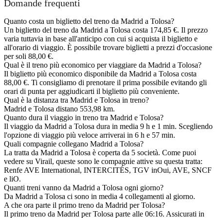
Domande frequenti
Quanto costa un biglietto del treno da Madrid a Tolosa?
Un biglietto del treno da Madrid a Tolosa costa 174,85 €. Il prezzo
varia tuttavia in base all'anticipo con cui si acquista il biglietto e
all'orario di viaggio. È possibile trovare biglietti a prezzi d'occasione
per soli 88,00 €.
Qual è il treno più economico per viaggiare da Madrid a Tolosa?
Il biglietto più economico disponibile da Madrid a Tolosa costa
88,00 €. Ti consigliamo di prenotare il prima possibile evitando gli
orari di punta per aggiudicarti il biglietto più conveniente.
Qual è la distanza tra Madrid e Tolosa in treno?
Madrid e Tolosa distano 553,98 km.
Quanto dura il viaggio in treno tra Madrid e Tolosa?
Il viaggio da Madrid a Tolosa dura in media 9 h e 1 min. Scegliendo
l'opzione di viaggio più veloce arriverai in 6 h e 57 min.
Quali compagnie collegano Madrid a Tolosa?
La tratta da Madrid a Tolosa è coperta da 5 società. Come puoi
vedere su Virail, queste sono le compagnie attive su questa tratta:
Renfe AVE International, INTERCITÉS, TGV inOui, AVE, SNCF
e liO.
Quanti treni vanno da Madrid a Tolosa ogni giorno?
Da Madrid a Tolosa ci sono in media 4 collegamenti al giorno.
A che ora parte il primo treno da Madrid per Tolosa?
Il primo treno da Madrid per Tolosa parte alle 06:16. Assicurati in