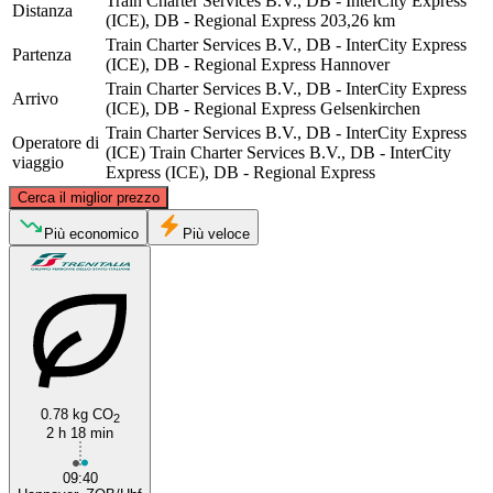
Train Charter Services B.V., DB - InterCity Express
Distanza
(ICE), DB - Regional Express
203,26 km
Train Charter Services B.V., DB - InterCity Express
Partenza
(ICE), DB - Regional Express
Hannover
Train Charter Services B.V., DB - InterCity Express
Arrivo
(ICE), DB - Regional Express
Gelsenkirchen
Train Charter Services B.V., DB - InterCity Express
Operatore di
(ICE)
Train Charter Services B.V., DB - InterCity
viaggio
Express (ICE), DB - Regional Express
©
CARTO
, ©
OpenStreetMap
contributors
Cerca il miglior prezzo
Più economico
Più veloce
Hanover
0.78 kg CO
2
2 h 18 min
Gelsenkirchen
09:40