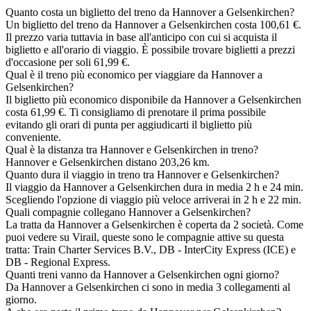
Quanto costa un biglietto del treno da Hannover a Gelsenkirchen?
Un biglietto del treno da Hannover a Gelsenkirchen costa 100,61 €.
Il prezzo varia tuttavia in base all'anticipo con cui si acquista il
biglietto e all'orario di viaggio. È possibile trovare biglietti a prezzi
d'occasione per soli 61,99 €.
Qual è il treno più economico per viaggiare da Hannover a
Gelsenkirchen?
Il biglietto più economico disponibile da Hannover a Gelsenkirchen
costa 61,99 €. Ti consigliamo di prenotare il prima possibile
evitando gli orari di punta per aggiudicarti il biglietto più
conveniente.
Qual è la distanza tra Hannover e Gelsenkirchen in treno?
Hannover e Gelsenkirchen distano 203,26 km.
Quanto dura il viaggio in treno tra Hannover e Gelsenkirchen?
Il viaggio da Hannover a Gelsenkirchen dura in media 2 h e 24 min.
Scegliendo l'opzione di viaggio più veloce arriverai in 2 h e 22 min.
Quali compagnie collegano Hannover a Gelsenkirchen?
La tratta da Hannover a Gelsenkirchen è coperta da 2 società. Come
puoi vedere su Virail, queste sono le compagnie attive su questa
tratta: Train Charter Services B.V., DB - InterCity Express (ICE) e
DB - Regional Express.
Quanti treni vanno da Hannover a Gelsenkirchen ogni giorno?
Da Hannover a Gelsenkirchen ci sono in media 3 collegamenti al
giorno.