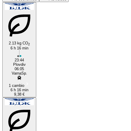
Varna
2.13 kg CO
2
6 h 16 min
Plovdiv
23:44
Plovdiv
06:05
VarnaSp.
1 cambio
6 h 16 min
9,38 €