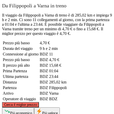
Da Filippopoli a Varna in treno
Il viaggio da Filippopoli a Varna di treno è di 285,02 km e impiega 9
h e 2 min. Ci sono 11 collegamenti al giorno, con la prima partenza
a 01:04 e l'ultima a 23:44. È possibile viaggiare da Filippopoli a
Varna tramite treno per un minimo di 4,70 € o fino a 15,68 €. Il
miglior prezzo per questo viaggio è 4,70 €.
Prezzo più basso
4,70 €
Durata del viaggio
9 h e 2 min
Connessione al giorno
BDZ
11
Prezzo più basso
BDZ
4,70 €
Il prezzo più alto
BDZ
15,68 €
Prima Partenza
BDZ
01:04
Ultima partenza
BDZ
23:44
Distanza
BDZ
285,02 km
Partenza
BDZ
Filippopoli
Arrivo
BDZ
Varna
Operatore di viaggio
BDZ
BDZ
©
CARTO
, ©
OpenStreetMap
contributors
Cerca il miglior prezzo
Più economico
Più veloce