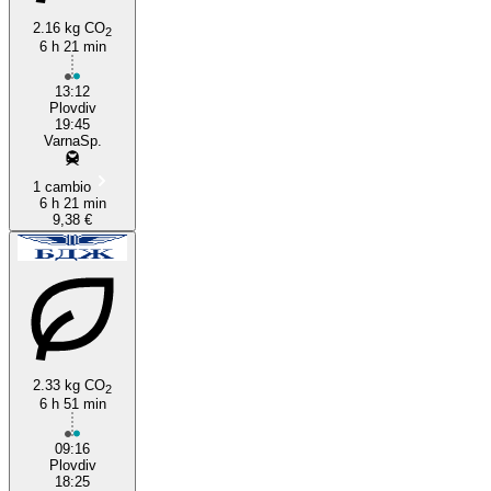
2.16 kg CO
2
6 h 21 min
13:12
Plovdiv
19:45
VarnaSp.
1 cambio
6 h 21 min
9,38 €
2.33 kg CO
2
6 h 51 min
09:16
Plovdiv
18:25