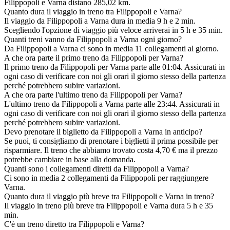
Filippopoli e Varna distano 285,02 km.
Quanto dura il viaggio in treno tra Filippopoli e Varna?
Il viaggio da Filippopoli a Varna dura in media 9 h e 2 min.
Scegliendo l'opzione di viaggio più veloce arriverai in 5 h e 35 min.
Quanti treni vanno da Filippopoli a Varna ogni giorno?
Da Filippopoli a Varna ci sono in media 11 collegamenti al giorno.
A che ora parte il primo treno da Filippopoli per Varna?
Il primo treno da Filippopoli per Varna parte alle 01:04. Assicurati in
ogni caso di verificare con noi gli orari il giorno stesso della partenza
perché potrebbero subire variazioni.
A che ora parte l'ultimo treno da Filippopoli per Varna?
L'ultimo treno da Filippopoli a Varna parte alle 23:44. Assicurati in
ogni caso di verificare con noi gli orari il giorno stesso della partenza
perché potrebbero subire variazioni.
Devo prenotare il biglietto da Filippopoli a Varna in anticipo?
Se puoi, ti consigliamo di prenotare i biglietti il prima possibile per
risparmiare. Il treno che abbiamo trovato costa 4,70 € ma il prezzo
potrebbe cambiare in base alla domanda.
Quanti sono i collegamenti diretti da Filippopoli a Varna?
Ci sono in media 2 collegamenti da Filippopoli per raggiungere
Varna.
Quanto dura il viaggio più breve tra Filippopoli e Varna in treno?
Il viaggio in treno più breve tra Filippopoli e Varna dura 5 h e 35
min.
C'è un treno diretto tra Filippopoli e Varna?