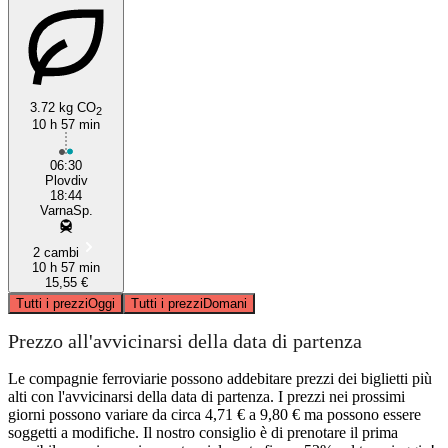
3.72 kg CO
2
10 h 57 min
06:30
Plovdiv
18:44
VarnaSp.
2 cambi
10 h 57 min
15,55 €
Tutti i prezzi
Oggi
Tutti i prezzi
Domani
Prezzo all'avvicinarsi della data di partenza
Le compagnie ferroviarie possono addebitare prezzi dei biglietti più
alti con l'avvicinarsi della data di partenza. I prezzi nei prossimi
giorni possono variare da circa 4,71 € a 9,80 € ma possono essere
soggetti a modifiche. Il nostro consiglio è di prenotare il prima