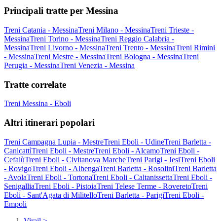
Principali tratte per Messina
Treni Catania - Messina
Treni Milano - Messina
Treni Trieste -
Messina
Treni Torino - Messina
Treni Reggio Calabria -
Messina
Treni Livorno - Messina
Treni Trento - Messina
Treni Rimini
- Messina
Treni Mestre - Messina
Treni Bologna - Messina
Treni
Perugia - Messina
Treni Venezia - Messina
Tratte correlate
Treni Messina - Eboli
Altri itinerari popolari
Treni Campagna Lupia - Mestre
Treni Eboli - Udine
Treni Barletta -
Canicattì
Treni Eboli - Mestre
Treni Eboli - Alcamo
Treni Eboli -
Cefalù
Treni Eboli - Civitanova Marche
Treni Parigi - Jesi
Treni Eboli
- Rovigo
Treni Eboli - Albenga
Treni Barletta - Rosolini
Treni Barletta
- Avola
Treni Eboli - Tortona
Treni Eboli - Caltanissetta
Treni Eboli -
Senigallia
Treni Eboli - Pistoia
Treni Telese Terme - Rovereto
Treni
Eboli - Sant'Agata di Militello
Treni Barletta - Parigi
Treni Eboli -
Empoli
Virail
>