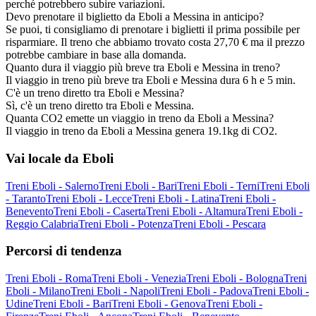
perché potrebbero subire variazioni.
Devo prenotare il biglietto da Eboli a Messina in anticipo?
Se puoi, ti consigliamo di prenotare i biglietti il prima possibile per
risparmiare. Il treno che abbiamo trovato costa 27,70 € ma il prezzo
potrebbe cambiare in base alla domanda.
Quanto dura il viaggio più breve tra Eboli e Messina in treno?
Il viaggio in treno più breve tra Eboli e Messina dura 6 h e 5 min.
C'è un treno diretto tra Eboli e Messina?
Sì, c'è un treno diretto tra Eboli e Messina.
Quanta CO2 emette un viaggio in treno da Eboli a Messina?
Il viaggio in treno da Eboli a Messina genera 19.1kg di CO2.
Vai locale da Eboli
Treni Eboli - Salerno
Treni Eboli - Bari
Treni Eboli - Terni
Treni Eboli
- Taranto
Treni Eboli - Lecce
Treni Eboli - Latina
Treni Eboli -
Benevento
Treni Eboli - Caserta
Treni Eboli - Altamura
Treni Eboli -
Reggio Calabria
Treni Eboli - Potenza
Treni Eboli - Pescara
Percorsi di tendenza
Treni Eboli - Roma
Treni Eboli - Venezia
Treni Eboli - Bologna
Treni
Eboli - Milano
Treni Eboli - Napoli
Treni Eboli - Padova
Treni Eboli -
Udine
Treni Eboli - Bari
Treni Eboli - Genova
Treni Eboli -