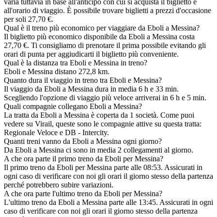
varia tuttavia in base all'anticipo con cui si acquista il biglietto e
all'orario di viaggio. È possibile trovare biglietti a prezzi d'occasione
per soli 27,70 €.
Qual è il treno più economico per viaggiare da Eboli a Messina?
Il biglietto più economico disponibile da Eboli a Messina costa
27,70 €. Ti consigliamo di prenotare il prima possibile evitando gli
orari di punta per aggiudicarti il biglietto più conveniente.
Qual è la distanza tra Eboli e Messina in treno?
Eboli e Messina distano 272,8 km.
Quanto dura il viaggio in treno tra Eboli e Messina?
Il viaggio da Eboli a Messina dura in media 6 h e 33 min.
Scegliendo l'opzione di viaggio più veloce arriverai in 6 h e 5 min.
Quali compagnie collegano Eboli a Messina?
La tratta da Eboli a Messina è coperta da 1 società. Come puoi
vedere su Virail, queste sono le compagnie attive su questa tratta:
Regionale Veloce e DB - Intercity.
Quanti treni vanno da Eboli a Messina ogni giorno?
Da Eboli a Messina ci sono in media 2 collegamenti al giorno.
A che ora parte il primo treno da Eboli per Messina?
Il primo treno da Eboli per Messina parte alle 08:53. Assicurati in
ogni caso di verificare con noi gli orari il giorno stesso della partenza
perché potrebbero subire variazioni.
A che ora parte l'ultimo treno da Eboli per Messina?
L'ultimo treno da Eboli a Messina parte alle 13:45. Assicurati in ogni
caso di verificare con noi gli orari il giorno stesso della partenza