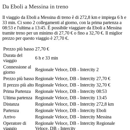
Da Eboli a Messina in treno
Il viaggio da Eboli a Messina di treno è di 272,8 km e impiega 6 h e
33 min. Ci sono 2 collegamenti al giorno, con la prima partenza a
08:53 e l'ultima a 13:45. È possibile viaggiare da Eboli a Messina
tramite treno per un minimo di 27,70 € o fino a 32,70 €. Il miglior
prezzo per questo viaggio è 27,70 €.
Prezzo più basso
27,70 €
Durata del
6 h e 33 min
viaggio
Connessione al
Regionale Veloce, DB - Intercity
2
giorno
Prezzo più basso
Regionale Veloce, DB - Intercity
27,70 €
Il prezzo più alto
Regionale Veloce, DB - Intercity
32,70 €
Prima Partenza
Regionale Veloce, DB - Intercity
08:53
Ultima partenza
Regionale Veloce, DB - Intercity
13:45
Distanza
Regionale Veloce, DB - Intercity
272,8 km
Partenza
Regionale Veloce, DB - Intercity
Eboli
Arrivo
Regionale Veloce, DB - Intercity
Messina
Operatore di
Regionale Veloce, DB - Intercity
Regionale
viaggio
Veloce, DB - Intercity