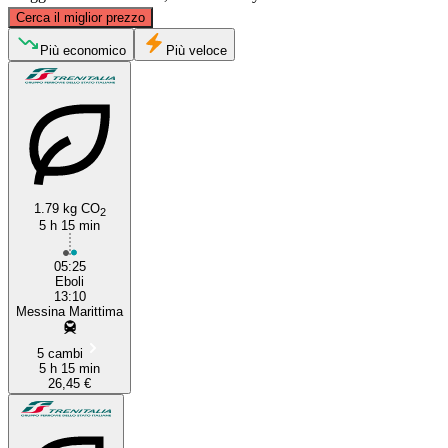
©
CARTO
, ©
OpenStreetMap
contributors
Cerca il miglior prezzo
Eboli
Più economico
Più veloce
1.79 kg CO
2
5 h 15 min
Messina
05:25
Eboli
13:10
Messina Marittima
5 cambi
5 h 15 min
26,45 €