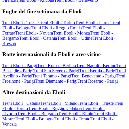
Firenze
Treni Eboli - Ancona
Treni Eboli - Benevento
Fughe del fine settimana da Eboli
Treni Eboli - Trieste
Treni Eboli - Torino
Treni Eboli - Parma
Treni
Eboli - Bologna
Treni Eboli - Reggio Emilia
Treni Eboli -
Ferrara
Treni Eboli - Novara
Treni Eboli - Monza
Treni Eboli -
Bergamo
Treni Eboli - Catania
Treni Eboli - Udine
Treni Eboli -
Brescia
Rotte internazionali da Eboli e aree vicine
Treni Eboli - Parigi
Treni Roma - Berlino
Treni Napoli - Berlino
Treni
Bisceglie - Parigi
Treni San Severo - Parigi
Treni Isernia - Parigi
Treni
Avellino - Parigi
Treni Teramo - Parigi
Treni Benevento - Parigi
Treni
Frosinone - Parigi
Treni Diamante - Parigi
Treni Rosarno - Parigi
Altre destinazioni da Eboli
Treni Eboli - Catania
Treni Eboli - Milano
Treni Eboli - Trieste
Treni
Eboli - Torino
Treni Eboli - Reggio Calabria
Treni Eboli -
Livorno
Treni Eboli - Bergamo
Treni Eboli - Rimini
Treni Eboli -
Mestre
Treni Eboli - Bologna
Treni Eboli - Trento
Treni Eboli -
Venezia