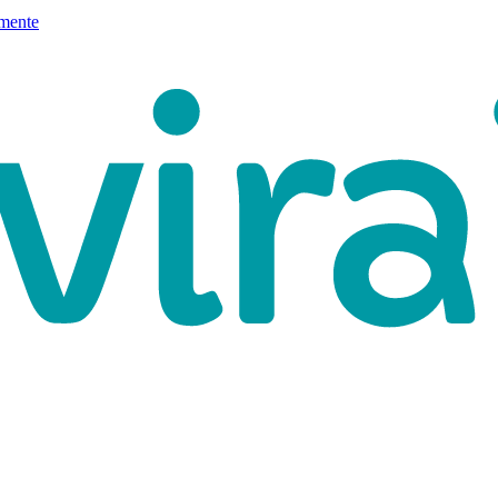
mente