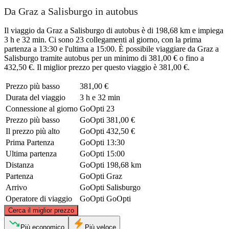
Da Graz a Salisburgo in autobus
Il viaggio da Graz a Salisburgo di autobus è di 198,68 km e impiega
3 h e 32 min. Ci sono 23 collegamenti al giorno, con la prima
partenza a 13:30 e l'ultima a 15:00. È possibile viaggiare da Graz a
Salisburgo tramite autobus per un minimo di 381,00 € o fino a
432,50 €. Il miglior prezzo per questo viaggio è 381,00 €.
Prezzo più basso
381,00 €
Durata del viaggio
3 h e 32 min
Connessione al giorno
GoOpti
23
Prezzo più basso
GoOpti
381,00 €
Il prezzo più alto
GoOpti
432,50 €
Prima Partenza
GoOpti
13:30
Ultima partenza
GoOpti
15:00
Distanza
GoOpti
198,68 km
Partenza
GoOpti
Graz
Arrivo
GoOpti
Salisburgo
Operatore di viaggio
GoOpti
GoOpti
©
CARTO
, ©
OpenStreetMap
contributors
Cerca il miglior prezzo
Più economico
Più veloce