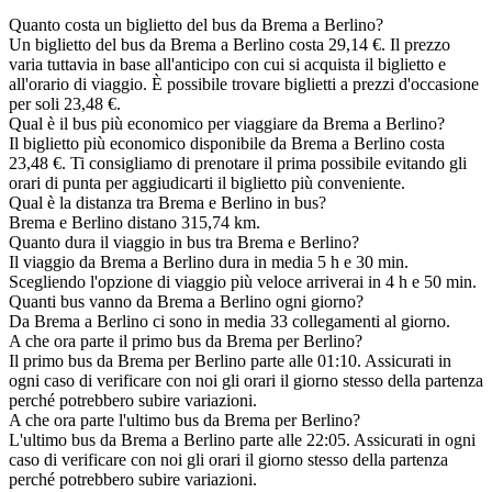
Quanto costa un biglietto del bus da Brema a Berlino?
Un biglietto del bus da Brema a Berlino costa 29,14 €. Il prezzo
varia tuttavia in base all'anticipo con cui si acquista il biglietto e
all'orario di viaggio. È possibile trovare biglietti a prezzi d'occasione
per soli 23,48 €.
Qual è il bus più economico per viaggiare da Brema a Berlino?
Il biglietto più economico disponibile da Brema a Berlino costa
23,48 €. Ti consigliamo di prenotare il prima possibile evitando gli
orari di punta per aggiudicarti il biglietto più conveniente.
Qual è la distanza tra Brema e Berlino in bus?
Brema e Berlino distano 315,74 km.
Quanto dura il viaggio in bus tra Brema e Berlino?
Il viaggio da Brema a Berlino dura in media 5 h e 30 min.
Scegliendo l'opzione di viaggio più veloce arriverai in 4 h e 50 min.
Quanti bus vanno da Brema a Berlino ogni giorno?
Da Brema a Berlino ci sono in media 33 collegamenti al giorno.
A che ora parte il primo bus da Brema per Berlino?
Il primo bus da Brema per Berlino parte alle 01:10. Assicurati in
ogni caso di verificare con noi gli orari il giorno stesso della partenza
perché potrebbero subire variazioni.
A che ora parte l'ultimo bus da Brema per Berlino?
L'ultimo bus da Brema a Berlino parte alle 22:05. Assicurati in ogni
caso di verificare con noi gli orari il giorno stesso della partenza
perché potrebbero subire variazioni.