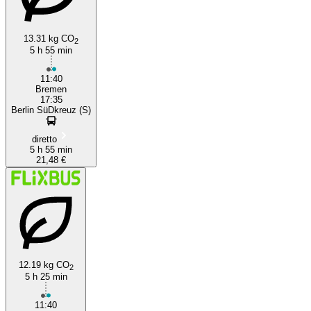
13.31 kg CO
2
5 h 55 min
11:40
Bremen
17:35
Berlin SüDkreuz (S)
diretto
5 h 55 min
21,48 €
12.19 kg CO
2
5 h 25 min
11:40