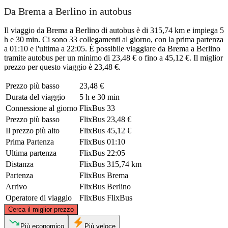
Da Brema a Berlino in autobus
Il viaggio da Brema a Berlino di autobus è di 315,74 km e impiega 5
h e 30 min. Ci sono 33 collegamenti al giorno, con la prima partenza
a 01:10 e l'ultima a 22:05. È possibile viaggiare da Brema a Berlino
tramite autobus per un minimo di 23,48 € o fino a 45,12 €. Il miglior
prezzo per questo viaggio è 23,48 €.
Prezzo più basso
23,48 €
Durata del viaggio
5 h e 30 min
Connessione al giorno
FlixBus
33
Prezzo più basso
FlixBus
23,48 €
Il prezzo più alto
FlixBus
45,12 €
Prima Partenza
FlixBus
01:10
Ultima partenza
FlixBus
22:05
Distanza
FlixBus
315,74 km
Partenza
FlixBus
Brema
Arrivo
FlixBus
Berlino
Operatore di viaggio
FlixBus
FlixBus
©
CARTO
, ©
OpenStreetMap
contributors
Cerca il miglior prezzo
Più economico
Più veloce