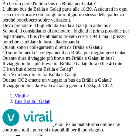
A che ora parte l'ultimo bus da Brăila per Galați?
L'ultimo bus da Brăila a Galați parte alle 18:20. Assicurati in ogni
caso di verificare con noi gli orari il giorno stesso della partenza
perché potrebbero subire variazioni.
Devo prenotare il biglietto da Brăila a Galați in anticipo?
Se puoi, ti consigliamo di prenotare i biglietti il prima possibile per
risparmiare. Il bus che abbiamo trovato costa 1,94 € ma il prezzo
potrebbe cambiare in base alla domanda.
Quanti sono i collegamenti diretti da Brăila a Galați?
Ci sono in media 2 collegamenti da Brăila per raggiungere Galați.
Quanto dura il viaggio più breve tra Brăila e Galați in bus?
Il viaggio in bus più breve tra Brăila e Galați dura 0 h e 40 min.
C'è un bus diretto tra Brăila e Galați?
Sì, c'è un bus diretto tra Brăila e Galați.
Quanta CO2 emette un viaggio in bus da Brăila a Galați?
Il viaggio in bus da Brăila a Galați genera 1.58kg di CO2.
Virail
>
Bus Brăila - Galați
Virail è una piattaforma online che
confronta tutti i percorsi disponibili per il tuo viaggio.