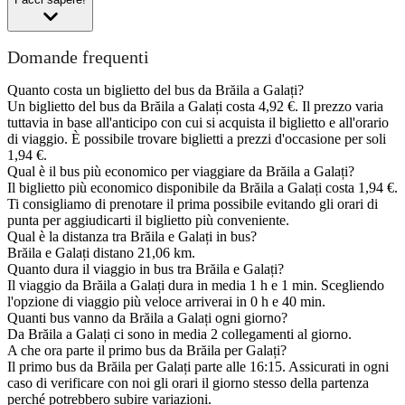
Domande frequenti
Quanto costa un biglietto del bus da Brăila a Galați?
Un biglietto del bus da Brăila a Galați costa 4,92 €. Il prezzo varia
tuttavia in base all'anticipo con cui si acquista il biglietto e all'orario
di viaggio. È possibile trovare biglietti a prezzi d'occasione per soli
1,94 €.
Qual è il bus più economico per viaggiare da Brăila a Galați?
Il biglietto più economico disponibile da Brăila a Galați costa 1,94 €.
Ti consigliamo di prenotare il prima possibile evitando gli orari di
punta per aggiudicarti il biglietto più conveniente.
Qual è la distanza tra Brăila e Galați in bus?
Brăila e Galați distano 21,06 km.
Quanto dura il viaggio in bus tra Brăila e Galați?
Il viaggio da Brăila a Galați dura in media 1 h e 1 min. Scegliendo
l'opzione di viaggio più veloce arriverai in 0 h e 40 min.
Quanti bus vanno da Brăila a Galați ogni giorno?
Da Brăila a Galați ci sono in media 2 collegamenti al giorno.
A che ora parte il primo bus da Brăila per Galați?
Il primo bus da Brăila per Galați parte alle 16:15. Assicurati in ogni
caso di verificare con noi gli orari il giorno stesso della partenza
perché potrebbero subire variazioni.