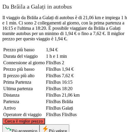
Da Brăila a Galați in autobus
Il viaggio da Brăila a Galați di autobus è di 21,06 km e impiega 1 h
e 1 min. Ci sono 2 collegamenti al giorno, con la prima partenza a
16:15 e l'ultima a 18:20. È possibile viaggiare da Brăila a Galați
tramite autobus per un minimo di 1,94 € o fino a 7,62 €. Il miglior
prezzo per questo viaggio è 1,94 €.
Prezzo più basso
1,94 €
Durata del viaggio
1 h e 1 min
Connessione al giorno
FlixBus
2
Prezzo più basso
FlixBus
1,94 €
Il prezzo più alto
FlixBus
7,62 €
Prima Partenza
FlixBus
16:15
Ultima partenza
FlixBus
18:20
Distanza
FlixBus
21,06 km
Partenza
FlixBus
Brăila
Arrivo
FlixBus
Galați
Operatore di viaggio
FlixBus
FlixBus
©
CARTO
, ©
OpenStreetMap
contributors
Cerca il miglior prezzo
Galaţi
Più economico
Più veloce