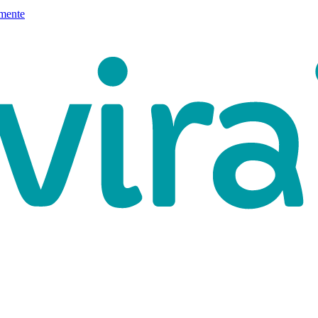
mente