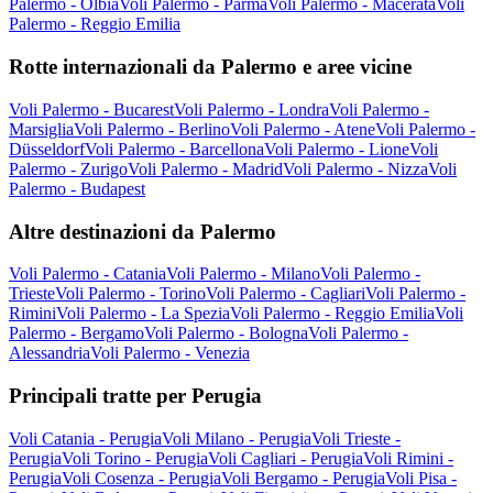
Palermo - Olbia
Voli Palermo - Parma
Voli Palermo - Macerata
Voli
Palermo - Reggio Emilia
Rotte internazionali da Palermo e aree vicine
Voli Palermo - Bucarest
Voli Palermo - Londra
Voli Palermo -
Marsiglia
Voli Palermo - Berlino
Voli Palermo - Atene
Voli Palermo -
Düsseldorf
Voli Palermo - Barcellona
Voli Palermo - Lione
Voli
Palermo - Zurigo
Voli Palermo - Madrid
Voli Palermo - Nizza
Voli
Palermo - Budapest
Altre destinazioni da Palermo
Voli Palermo - Catania
Voli Palermo - Milano
Voli Palermo -
Trieste
Voli Palermo - Torino
Voli Palermo - Cagliari
Voli Palermo -
Rimini
Voli Palermo - La Spezia
Voli Palermo - Reggio Emilia
Voli
Palermo - Bergamo
Voli Palermo - Bologna
Voli Palermo -
Alessandria
Voli Palermo - Venezia
Principali tratte per Perugia
Voli Catania - Perugia
Voli Milano - Perugia
Voli Trieste -
Perugia
Voli Torino - Perugia
Voli Cagliari - Perugia
Voli Rimini -
Perugia
Voli Cosenza - Perugia
Voli Bergamo - Perugia
Voli Pisa -