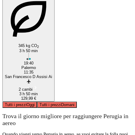
345 kg CO
2
3 h 50 min
19:40
Palermo
11:35
San Francesco D Assisi Ai
2 cambi
3 h 50 min
129,99 €
Tutti i prezzi
Oggi
Tutti i prezzi
Domani
Trova il giorno migliore per raggiungere Perugia in
aereo
Quando viaggi verso Perugia in aereo, se vuoi evitare la folla puoi