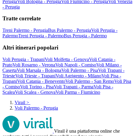
Perugia
Voli Bologna - Perugia
Voli Fiumicino - Perugia
Voli Venezia
- Perugia
Tratte correlate
Treni Palermo - Perugia
Bus Palermo - Perugia
Voli Perugia -
Palermo
Treni Perugia - Palermo
Bus Perugia - Palermo
Altri itinerari popolari
Voli Perugia - Trapani
Voli Molfetta - Genova
Voli Catania -
Prato
Voli Rosarno - Verona
Voli Napoli - Comiso
Voli Milano -
Caserta
Voli Marsala - Bologna
Voli Palermo - Pisa
Voli Trapani -
Trieste
Voli Trieste - Trapani
Voli Agrigento - Milano
Voli Pisa -
Trapani
Voli Catania - Benevento
Voli Palermo - San Remo
Voli Pisa
- Comiso
Voli Torino - Pisa
Voli Trapani - Parma
Voli Pisa -
Scalea
Voli Scalea - Genova
Voli Parma - Fiumicino
Virail
>
Voli Palermo - Perugia
Virail è una piattaforma online che