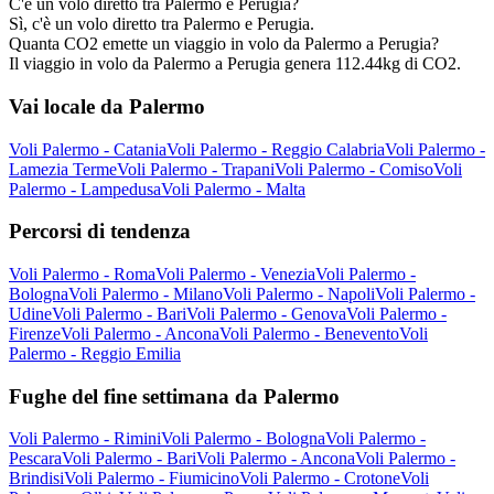
C'è un volo diretto tra Palermo e Perugia?
Sì, c'è un volo diretto tra Palermo e Perugia.
Quanta CO2 emette un viaggio in volo da Palermo a Perugia?
Il viaggio in volo da Palermo a Perugia genera 112.44kg di CO2.
Vai locale da Palermo
Voli Palermo - Catania
Voli Palermo - Reggio Calabria
Voli Palermo -
Lamezia Terme
Voli Palermo - Trapani
Voli Palermo - Comiso
Voli
Palermo - Lampedusa
Voli Palermo - Malta
Percorsi di tendenza
Voli Palermo - Roma
Voli Palermo - Venezia
Voli Palermo -
Bologna
Voli Palermo - Milano
Voli Palermo - Napoli
Voli Palermo -
Udine
Voli Palermo - Bari
Voli Palermo - Genova
Voli Palermo -
Firenze
Voli Palermo - Ancona
Voli Palermo - Benevento
Voli
Palermo - Reggio Emilia
Fughe del fine settimana da Palermo
Voli Palermo - Rimini
Voli Palermo - Bologna
Voli Palermo -
Pescara
Voli Palermo - Bari
Voli Palermo - Ancona
Voli Palermo -
Brindisi
Voli Palermo - Fiumicino
Voli Palermo - Crotone
Voli