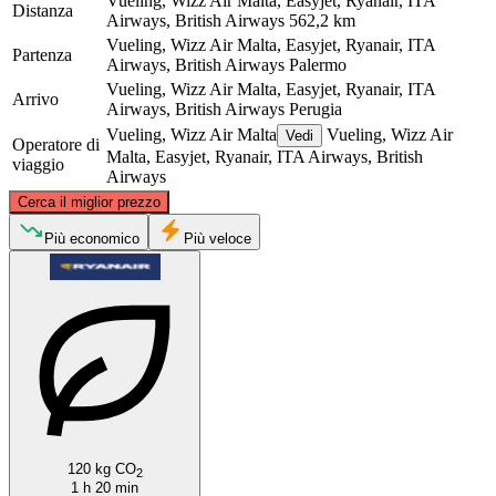
Vueling, Wizz Air Malta, Easyjet, Ryanair, ITA
Distanza
Airways, British Airways
562,2 km
Vueling, Wizz Air Malta, Easyjet, Ryanair, ITA
Partenza
Airways, British Airways
Palermo
Vueling, Wizz Air Malta, Easyjet, Ryanair, ITA
Arrivo
Airways, British Airways
Perugia
Vueling, Wizz Air Malta
Vueling, Wizz Air
Vedi
Operatore di
Malta, Easyjet, Ryanair, ITA Airways, British
viaggio
Airways
©
CARTO
, ©
OpenStreetMap
contributors
Cerca il miglior prezzo
Perugia
Più economico
Più veloce
Palermo
120 kg CO
2
1 h 20 min