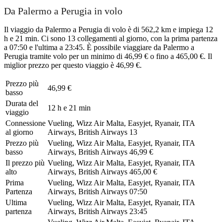
Da Palermo a Perugia in volo
Il viaggio da Palermo a Perugia di volo è di 562,2 km e impiega 12
h e 21 min. Ci sono 13 collegamenti al giorno, con la prima partenza
a 07:50 e l'ultima a 23:45. È possibile viaggiare da Palermo a
Perugia tramite volo per un minimo di 46,99 € o fino a 465,00 €. Il
miglior prezzo per questo viaggio è 46,99 €.
Prezzo più
46,99 €
basso
Durata del
12 h e 21 min
viaggio
Connessione
Vueling, Wizz Air Malta, Easyjet, Ryanair, ITA
al giorno
Airways, British Airways
13
Prezzo più
Vueling, Wizz Air Malta, Easyjet, Ryanair, ITA
basso
Airways, British Airways
46,99 €
Il prezzo più
Vueling, Wizz Air Malta, Easyjet, Ryanair, ITA
alto
Airways, British Airways
465,00 €
Prima
Vueling, Wizz Air Malta, Easyjet, Ryanair, ITA
Partenza
Airways, British Airways
07:50
Ultima
Vueling, Wizz Air Malta, Easyjet, Ryanair, ITA
partenza
Airways, British Airways
23:45