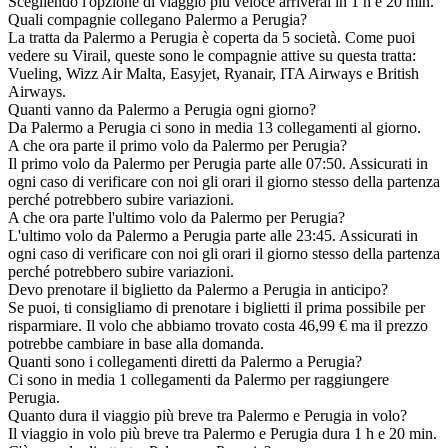
Scegliendo l'opzione di viaggio più veloce arriverai in 1 h e 20 min.
Quali compagnie collegano Palermo a Perugia?
La tratta da Palermo a Perugia è coperta da 5 società. Come puoi
vedere su Virail, queste sono le compagnie attive su questa tratta:
Vueling, Wizz Air Malta, Easyjet, Ryanair, ITA Airways e British
Airways.
Quanti vanno da Palermo a Perugia ogni giorno?
Da Palermo a Perugia ci sono in media 13 collegamenti al giorno.
A che ora parte il primo volo da Palermo per Perugia?
Il primo volo da Palermo per Perugia parte alle 07:50. Assicurati in
ogni caso di verificare con noi gli orari il giorno stesso della partenza
perché potrebbero subire variazioni.
A che ora parte l'ultimo volo da Palermo per Perugia?
L'ultimo volo da Palermo a Perugia parte alle 23:45. Assicurati in
ogni caso di verificare con noi gli orari il giorno stesso della partenza
perché potrebbero subire variazioni.
Devo prenotare il biglietto da Palermo a Perugia in anticipo?
Se puoi, ti consigliamo di prenotare i biglietti il prima possibile per
risparmiare. Il volo che abbiamo trovato costa 46,99 € ma il prezzo
potrebbe cambiare in base alla domanda.
Quanti sono i collegamenti diretti da Palermo a Perugia?
Ci sono in media 1 collegamenti da Palermo per raggiungere
Perugia.
Quanto dura il viaggio più breve tra Palermo e Perugia in volo?
Il viaggio in volo più breve tra Palermo e Perugia dura 1 h e 20 min.